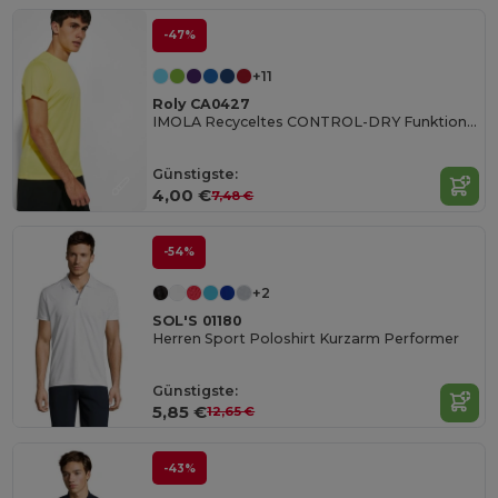
-47%
+11
Roly CA0427
IMOLA Recyceltes CONTROL-DRY Funktionsshirt
Günstigste:
4,00 €
7,48 €
-54%
+2
SOL'S 01180
Herren Sport Poloshirt Kurzarm Performer
Günstigste:
5,85 €
12,65 €
-43%