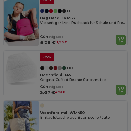
-30%
+1
Bag Base BG125S
Vielseitiger Mini-Rucksack für Schule und Freizeit
Günstigste:
8,28 €
11,90 €
-25%
+10
Beechfield B45
Original Cuffed Beanie Strickmütze
Günstigste:
3,67 €
4,91 €
Westford mill WM450
Einkaufstasche aus Baumwolle / Jute