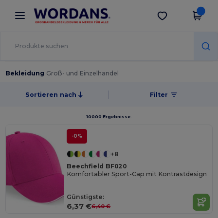
×
Wordans App
App holen
Bessere Preise in der App!
Bekleidung
Groß- und Einzelhandel
Sortieren nach
Filter
10000 Ergebnisse.
-0%
+8
Beechfield BF020
Komfortabler Sport-Cap mit Kontrastdesign
Günstigste:
6,37 €
6,40 €