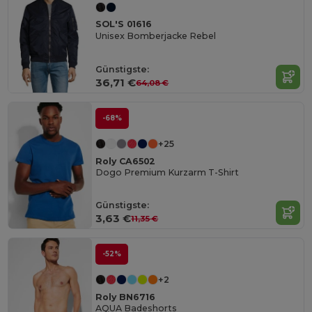
SOL'S 01616
Unisex Bomberjacke Rebel
Günstigste:
36,71 €
64,08 €
-68%
+25
Roly CA6502
Dogo Premium Kurzarm T-Shirt
Günstigste:
3,63 €
11,35 €
-52%
+2
Roly BN6716
AQUA Badeshorts