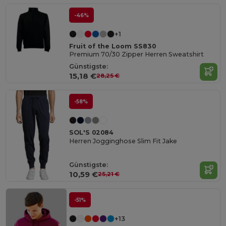
-46%
+1
Fruit of the Loom SS830
Premium 70/30 Zipper Herren Sweatshirt
Günstigste:
15,18 €
28,25 €
-58%
SOL'S 02084
Herren Jogginghose Slim Fit Jake
Günstigste:
10,59 €
25,21 €
-51%
+13