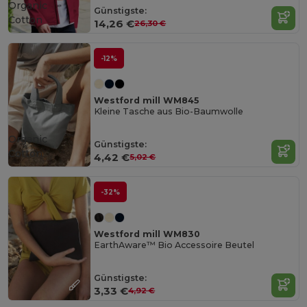
Organic
Günstigste:
Cotton
14,26 €
26,30 €
-12%
Westford mill WM845
Kleine Tasche aus Bio-Baumwolle
Organic
Günstigste:
Cotton
4,42 €
5,02 €
-32%
Westford mill WM830
EarthAware™ Bio Accessoire Beutel
Günstigste:
3,33 €
4,92 €