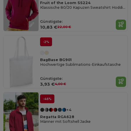
Fruit of the Loom SS224
Klassische 80/20 Kapuzen Sweatshirt Hoddie Herren
Günstigste:
10,83 €
22,00 €
-2%
BagBase BG901
Hochwertige Sublimations-Einkaufstasche
Günstigste:
3,93 €
4,00 €
-46%
+4
Regatta RGA628
Männer mit Softshell Jacke