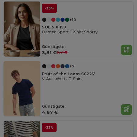
-30%
+10
SOL'S 01159
Damen Sport T-Shirt Sporty
Günstigste:
3,81 €
5,41 €
+7
Fruit of the Loom SC22V
V-Ausschnitt-T-Shirt
Günstigste:
4,87 €
-33%