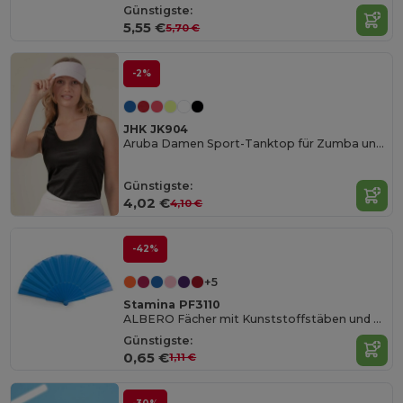
Günstigste:
5,55 €
5,70 €
-2%
JHK JK904
Aruba Damen Sport-Tanktop für Zumba und Outdoor
Günstigste:
4,02 €
4,10 €
-42%
+5
Stamina PF3110
ALBERO Fächer mit Kunststoffstäben und Polyestergewebe
Günstigste:
0,65 €
1,11 €