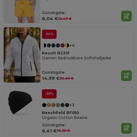
Günstigste:
6,04 €
12,47 €
-54%
+4
Result R231F
Damen Bedruckbare Softshelljacke
Organic
Günstigste:
Cotton
14,99 €
32,40 €
-38%
+3
Beechfield BF050
Organic Cotton Beanie
Günstigste:
6,41 €
10,30 €