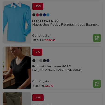
-45%
Front row FR100
Klassisches Rugby Freizeitshirt aus Baumwolle
Günstigste:
18,51 €
33,65 €
-12%
Fruit of the Loom SC601
Lady Fit V Neck T-Shirt (61-398-0)
Günstigste:
4,84 €
5,50 €
-42%