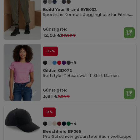
Build Your Brand BYB002
Sportliche Komfort-Jogginghose für Fitness und Laufen
Günstigste:
12,03 €
20,60 €
-27%
+9
Gildan GD072
Softstyle ™ Baumwoll-T-Shirt Damen
Günstigste:
3,81 €
5,24 €
-3%
+4
Beechfield BF065
Pro-Stil schwer gebürstete Baumwollkappe