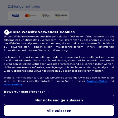
Zahlungsmethoden
Versandmethoden
Diese Website verwendet Cookies
Unsere Website verwendet sowohl eigene als auch Cookies von Drittanbietern, um die
allgemeine Funktionalität zu verbessern, Ihre Präferenzen zu speichern, die Leistung
der Website zu analysieren und ein reibungsloses und personalisiertes Surferlebnis
zu gewährleisten, einschließlich maßgeschneidertem Inhalt, optimierten
Interaktionen mit unserer Website und Werbung.
Sie können Ihre Cookie-Einstellungen jederzeit verwalten. Essenzielle Cookies, die für
das Funktionieren der Website erforderlich sind, können nicht deaktiviert werden, da
sie für den korrekten Betrieb der Website erforderlich sind. Sie können jedoch wählen,
Folge uns
ob Sie andere Arten von Cookies, wie diejenigen, die für Personalisierung, Analyse und
Zielgruppenansprache verwendet werden, zulassen oder blockieren möchten.
Weitere Informationen darüber, wie wir Cookies verwenden, wie Sie diese kontrollieren
und über Cookies von Drittanbietern, finden Sie in unserer
Cookies Policy
und
Privacy Policy
.
2026. Alle Rechte vorbehalten
👋
Hallo
Bewertungspräferenzen
Allgemeine Geschäftsbedingungen
|
Personalisierungsrichtlinien
|
Wenn Sie Fragen oder
Datenschutzbestimmungen
|
Cookie-Richtlinie
|
Site Map
Bedenken haben, können Sie
Nur notwendige zulassen
uns jederzeit kontaktieren.
Unser Chatbot ist hier, um
Alle zulassen
Ihnen zu helfen.