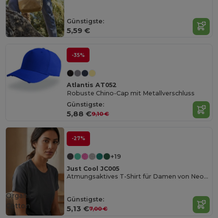
Günstigste:
5,59 €
-35%
Atlantis AT052
Robuste Chino-Cap mit Metallverschluss
Günstigste:
5,88 €
9,10 €
-27%
+19
Just Cool JC005
Atmungsaktives T-Shirt für Damen von Neoteric ™
Organic
Günstigste:
Cotton
5,13 €
7,00 €