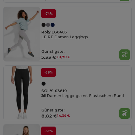
-74%
Roly LG0405
LEIRE Damen Leggings
Günstigste:
5,33 €
20,70 €
-38%
SOL'S 03819
Jill Damen Leggings mit Elastischem Bund
Günstigste:
8,82 €
14,34 €
-67%