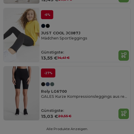
-6%
JUST COOL JC087J
Mädchen Sportleggings
Günstigste:
13,55 €
14,41 €
-27%
Roly LG6700
GALES Kurze Kompressionsleggings aus recyceltem Polyester
Günstigste:
15,03 €
20,55 €
Alle Produkte Anzeigen.