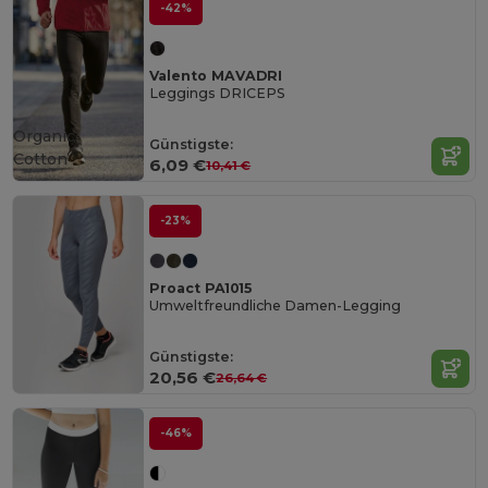
-42%
Valento MAVADRI
Leggings DRICEPS
Organic
Günstigste:
Cotton
6,09 €
10,41 €
-23%
Proact PA1015
Umweltfreundliche Damen-Legging
Günstigste:
20,56 €
26,64 €
-46%