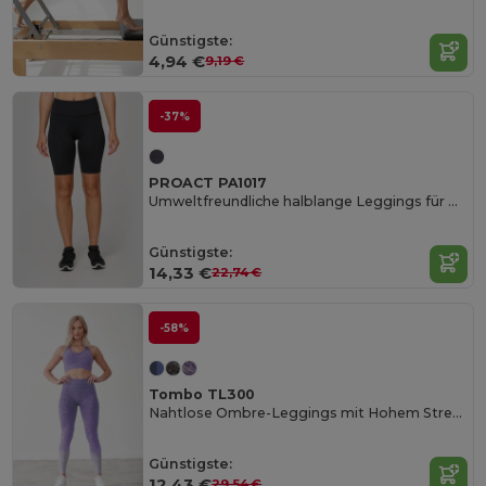
Günstigste:
4,94 €
9,19 €
-37%
PROACT PA1017
Umweltfreundliche halblange Leggings für Damen
Günstigste:
14,33 €
22,74 €
-58%
Tombo TL300
Nahtlose Ombre-Leggings mit Hohem Stretchkomfort
Günstigste:
12,43 €
29,54 €