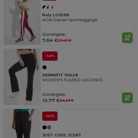
Roly LG0398
AGIA Damen Sportleggings
Günstigste:
7,04 €
21,49 €
-44%
SKINNIFIT SK428
WOMEN'S FLARED LEGGINGS
Günstigste:
13,77 €
24,53 €
-44%
JUST COOL JC287