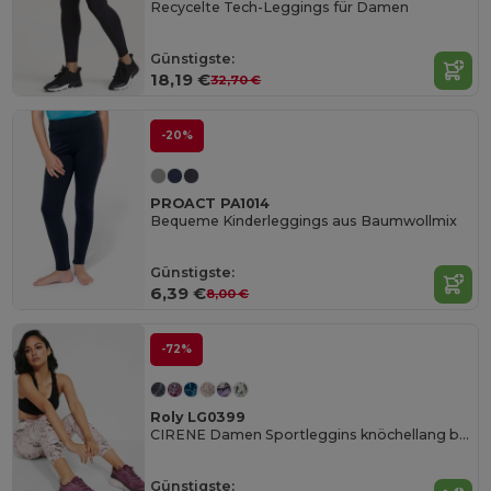
Recycelte Tech-Leggings für Damen
Günstigste:
18,19 €
32,70 €
-20%
PROACT PA1014
Bequeme Kinderleggings aus Baumwollmix
Günstigste:
6,39 €
8,00 €
-72%
Roly LG0399
CIRENE Damen Sportleggins knöchellang bedruckt
Günstigste: