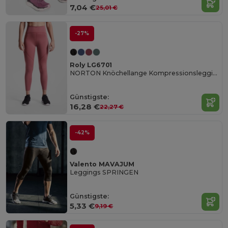
7,04 €
25,01 €
-27%
Roly LG6701
NORTON Knöchellange Kompressionsleggings aus recyceltem Polyester
Günstigste:
16,28 €
22,27 €
-42%
Valento MAVAJUM
Leggings SPRINGEN
Günstigste:
5,33 €
9,19 €