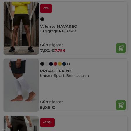
-9%
Valento MAVAREC
Leggings RECORD
Günstigste:
7,02 €
7,75 €
+1
PROACT PA095
Unisex-Sport-Beinstulpen
Günstigste:
5,08 €
-40%