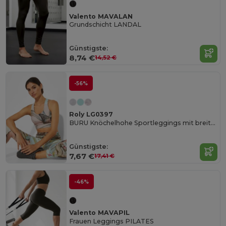
Valento MAVALAN
Grundschicht LANDAL
Günstigste:
8,74 €
14,52 €
-56%
Roly LG0397
BURU Knöchelhohe Sportleggings mit breitem Bund
Günstigste:
7,67 €
17,41 €
-46%
Valento MAVAPIL
Frauen Leggings PILATES