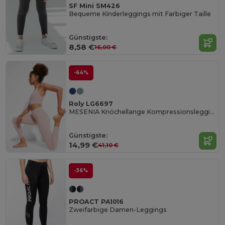
SF Mini SM426
Bequeme Kinderleggings mit Farbiger Taille
Günstigste:
8,58 €
16,00 €
-64%
Roly LG6697
MESENIA Knöchellange Kompressionsleggings
Günstigste:
14,99 €
41,10 €
-36%
PROACT PA1016
Zweifarbige Damen-Leggings