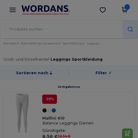
×
Wordans App
App holen
Bessere Preise in der App!
Startseite
Basic Kleidung | Accessoires
Sportkleidung
Leggings
Groß- und Einzelhandel
Leggings Sportkleidung
Sortieren nach
Filter
✓
26 Ergebnisse.
-29%
Malfini 610
Balance Leggings Damen
Günstigste:
8,56 €
12,14 €