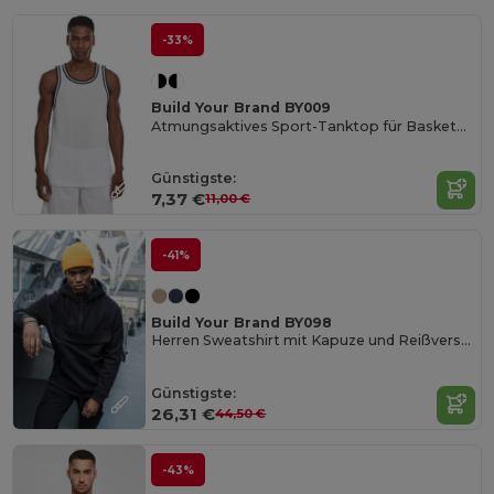
-33%
Build Your Brand BY009
Atmungsaktives Sport-Tanktop für Basketball & Fitness
Günstigste:
7,37 €
11,00 €
-41%
Build Your Brand BY098
Herren Sweatshirt mit Kapuze und Reißverschlusskragen
Günstigste:
26,31 €
44,50 €
-43%