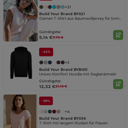
+21
Build Your Brand BY021
Damen T-Shirt aus Baumwolljersey für Sommer
Günstigste:
5,14 €
7,70 €
-42%
+2
Build Your Brand BYB001
Unisex Komfort Hoodie mit Raglanärmeln
Günstigste:
12,32 €
21,10 €
-38%
+4
Build Your Brand BY036
T-Shirt mit langem Rücken für Frauen