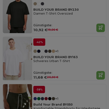
BUILD YOUR BRAND BY230
Damen T-Shirt Oversized
Günstigste:
10,92 €
19,00 €
-42%
+1
BUILD YOUR BRAND BY163
Schweres Urban T-Shirt
Günstigste:
11,68 €
20,00 €
-38%
+1
Build Your Brand BY050
Komfortable Strandshorts für Urlaubstage