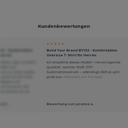
Kundenbewertungen
★ ★ ★ ★ ★
102 - Komfortables
Build Your Brand BY102 - Komfortables
 Herren
Oversize T-Shirt für Herren
rhalten, aber auf dem
Ich empfehle dieses Modell – hervorragende
reifen und
Qualität, weicher Stoff, DTF-
uren zu sehen (siehe
Sublimationsdruck –, allerdings fällt es sehr
mwolle mit 240 GSM
groß aus.
Übersetzt von Français
mäßigere und
che erwartet. Der
em leichter an als
ef J.
Bewertung von jeremie a.