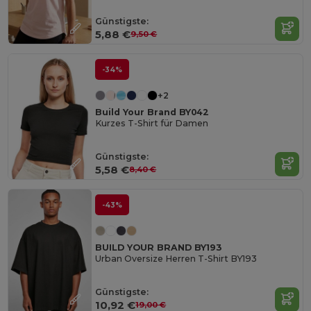
Günstigste:
5,88 €
9,50 €
-34%
+2
Build Your Brand BY042
Kurzes T-Shirt für Damen
Günstigste:
5,58 €
8,40 €
-43%
BUILD YOUR BRAND BY193
Urban Oversize Herren T-Shirt BY193
Günstigste:
10,92 €
19,00 €