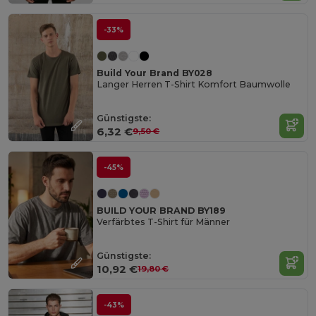
-33%
Build Your Brand BY028
Langer Herren T-Shirt Komfort Baumwolle
Günstigste:
6,32 €
9,50 €
-45%
BUILD YOUR BRAND BY189
Verfärbtes T-Shirt für Männer
Günstigste:
10,92 €
19,80 €
-43%