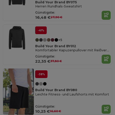
Build Your Brand BY075
Herren Rundhals-Sweatshirt
Günstigste:
16,48 €
27,90 €
-41%
+5
Build Your Brand BY012
Komfortabler Kapuzenpullover mit Reißverschluss
Günstigste:
22,35 €
37,80 €
-38%
Build Your Brand BY080
Leichte Fitness- und Laufshorts mit Komfort
Günstigste:
10,25 €
16,60 €