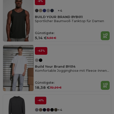
-6%
+4
BUILD YOUR BRAND BYB011
Sportlicher Baumwoll-Tanktop für Damen
Günstigste:
5,14 €
5,50 €
-43%
Build Your Brand BY014
Komfortable Jogginghose mit Fleece-Innenfutter
Günstigste:
18,38 €
32,20 €
-41%
+4