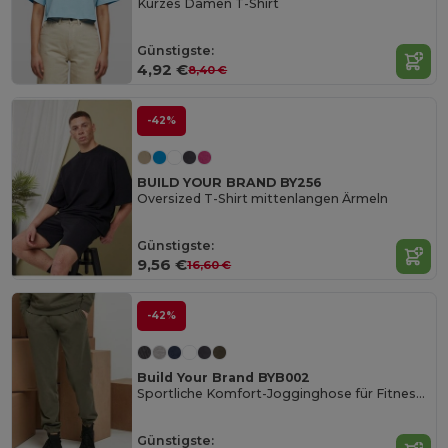
Kurzes Damen T-Shirt
Günstigste:
4,92 €
8,40 €
-42%
BUILD YOUR BRAND BY256
Oversized T-Shirt mittenlangen Ärmeln
Günstigste:
9,56 €
16,60 €
-42%
Build Your Brand BYB002
Sportliche Komfort-Jogginghose für Fitness und Laufen
Günstigste: