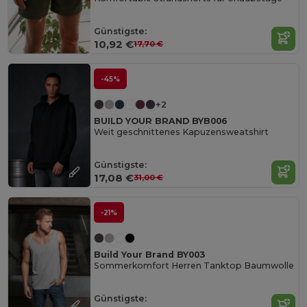
Günstigste:
10,92 €
17,70 €
-45%
+2
BUILD YOUR BRAND BYB006
Weit geschnittenes Kapuzensweatshirt
Günstigste:
17,08 €
31,00 €
-21%
Build Your Brand BY003
Sommerkomfort Herren Tanktop Baumwolle
Günstigste: