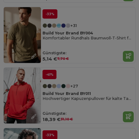
-33%
+31
Build Your Brand BY004
Komfortabler Rundhals Baumwoll-T-Shirt für Herren
Günstigste:
5,14 €
7,70 €
-41%
+27
Build Your Brand BY011
Hochwertiger Kapuzenpullover für kalte Tage
Günstigste:
18,39 €
31,10 €
-33%