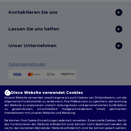
Kontaktieren Sie uns
Lassen Sie uns helfen
Unser Unternehmen
Zahlungsmethoden
Versandmethoden
Diese Website verwendet Cookies
Unsere Website verwendet sowohl eigene als auch Cookies von Drittanbietern, um die
allgemeine Funktionalität zu verbessern, Ihre Präferenzen zu speichern, die Leistung
der Website zu analysieren und ein reibungsloses und personalisiertes Surferlebnis
zu gewährleisten, einschließlich maßgeschneidertem Inhalt, optimierten
Interaktionen mit unserer Website und Werbung.
Sie können Ihre Cookie-Einstellungen jederzeit verwalten. Essenzielle Cookies, die für
das Funktionieren der Website erforderlich sind, können nicht deaktiviert werden, da
sie für den korrekten Betrieb der Website erforderlich sind. Sie können jedoch wählen,
Folge uns