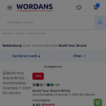
×
Wordans App
App holen
Bessere Preise in der App!
Startseite
Marken
Build Your Brand
Bekleidung
Groß- und Einzelhandel
Build Your Brand
Sortieren nach
Filter
✓
132 Ergebnisse.
-39%
+39
Build Your Brand BY102
Komfortables Oversize T-Shirt für Herren
Günstigste:
8,85 €
14,40 €