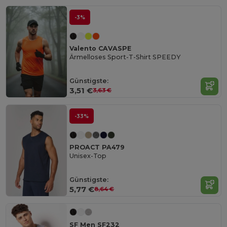
-3%
Valento CAVASPE
Ärmelloses Sport-T-Shirt SPEEDY
Günstigste:
3,51 €
3,63 €
-33%
PROACT PA479
Unisex-Top
Günstigste:
5,77 €
8,64 €
SF Men SF232