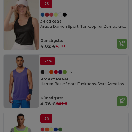
-2%
JHK JK904
Aruba Damen Sport-Tanktop für Zumba und Outdoor
Günstigste:
4,02 €
4,10 €
-23%
+6
ProAct PA441
Herren Basic Sport Funktions-Shirt Ärmellos
Günstigste:
4,78 €
6,20 €
-3%