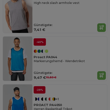
High neck slash armhole vest
Günstigste:
7,41 €
-40%
Proact PA044
Markierungshemd - Wendetrikot
Günstigste:
9,47 €
15,89 €
-29%
+1
PROACT PA4050
Herren Basketball Trikot