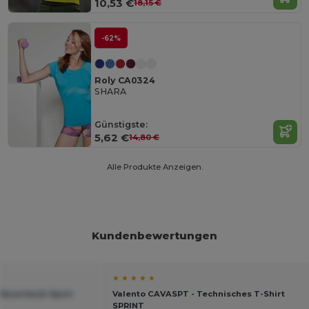
10,53 €
18,15 €
-62%
Roly CA0324
SHARA
Günstigste:
5,62 €
14,80 €
Alle Produkte Anzeigen.
Kundenbewertungen
★ ★ ★ ★ ★
 Racerback Sport
Valento CAVASPT - Technisches T-Shirt
SPRINT