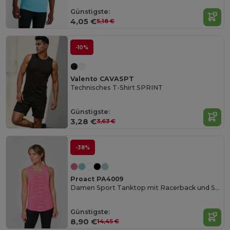
Günstigste:
4,05 €
5,18 €
-10%
Valento CAVASPT
Technisches T-Shirt SPRINT
Günstigste:
3,28 €
3,63 €
-38%
Proact PA4009
Damen Sport Tanktop mit Racerback und Slub-Effekt
Günstigste:
8,90 €
14,45 €