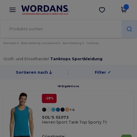
×
Wordans App
App holen
Bessere Preise in der App!
Startseite
Basic Kleidung | Accessoires
Sportkleidung
Tanktops
Groß- und Einzelhandel
Tanktops Sportkleidung
Sortieren nach
Filter
✓
18 Ergebnisse.
-28%
+4
SOL'S 02073
Herren Sport Tank Top Sporty Tt
Günstigste: