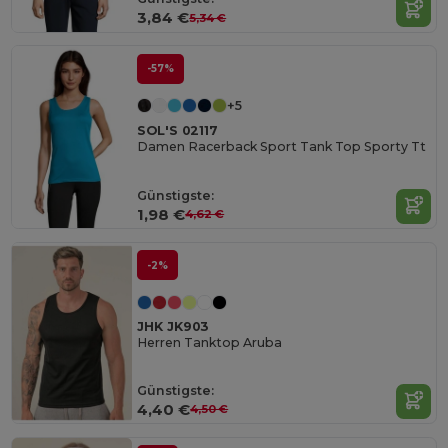
3,84 €
5,34 €
-57%
+5
SOL'S 02117
Damen Racerback Sport Tank Top Sporty Tt
Günstigste:
1,98 €
4,62 €
-2%
JHK JK903
Herren Tanktop Aruba
Günstigste:
4,40 €
4,50 €