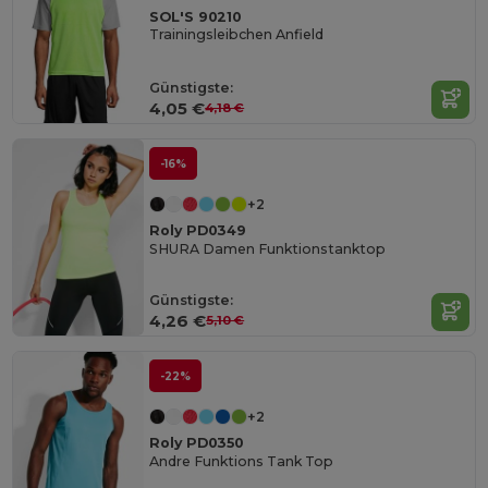
SOL'S 90210
Trainingsleibchen Anfield
Günstigste:
4,05 €
4,18 €
-16%
+2
Roly PD0349
SHURA Damen Funktionstanktop
Günstigste:
4,26 €
5,10 €
-22%
+2
Roly PD0350
Andre Funktions Tank Top