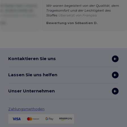
die Farbe mehr Limone
Wir waren begeistert von der Qualität, dem
rün. Andere Farbe als
Tragekomfort und der Leichtigkeit des
h.
Übersetzt von Dutch
Stoffes
Übersetzt von Français
t U.
Bewertung von Sébastien D.
Kontaktieren Sie uns
Lassen Sie uns helfen
Unser Unternehmen
Zahlungsmethoden