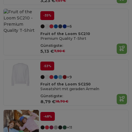
3,23 €
7,57 €
-35%
+6
Fruit of the Loom SC210
Premium Quality T-Shirt
Günstigste:
5,13 €
7,90 €
-53%
+9
Fruit of the Loom SC250
Sweatshirt mit geraden Ärmeln
Günstigste:
8,79 €
18,70 €
-48%
+11