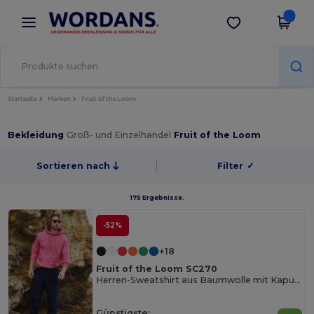
×
Wordans App
App holen
Bessere Preise in der App!
Startseite
Marken
Fruit of the Loom
Bekleidung
Groß- und Einzelhandel
Fruit of the Loom
Sortieren nach
Filter
✓
175 Ergebnisse.
-52%
+18
Fruit of the Loom SC270
Herren-Sweatshirt aus Baumwolle mit Kapuze
Günstigste: