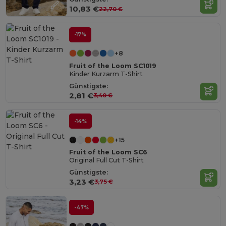
10,83 €
22,70 €
-17%
+8
Fruit of the Loom SC1019
Kinder Kurzarm T-Shirt
Günstigste:
2,81 €
3,40 €
-14%
+15
Fruit of the Loom SC6
Original Full Cut T-Shirt
Günstigste:
3,23 €
3,75 €
-47%