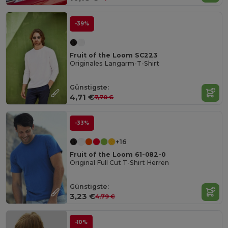
-39%
Fruit of the Loom SC223
Originales Langarm-T-Shirt
Günstigste:
4,71 €
7,70 €
-33%
+16
Fruit of the Loom 61-082-0
Original Full Cut T-Shirt Herren
Günstigste:
3,23 €
4,79 €
-10%