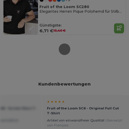
Fruit of the Loom SC280
Elegantes Herren Pique Polohemd für Stilbewusste
Günstigste:
6,71 €
15,40 €
Kundenbewertungen
★ ★ ★ ★ ★
048 - Screen Stars T-
Fruit of the Loom SC6 - Original Full Cut
T-Shirt
sverhältnis.
Artikel von einwandfreier Qualität
Übersetzt
von Français