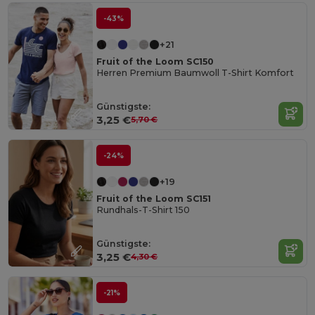
-43%
+21
Fruit of the Loom SC150
Herren Premium Baumwoll T-Shirt Komfort
Günstigste:
3,25 €
5,70 €
-24%
+19
Fruit of the Loom SC151
Rundhals-T-Shirt 150
Günstigste:
3,25 €
4,30 €
-21%