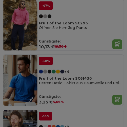
-47%
Fruit of the Loom SC293
Öffnen Sie Hem Jog Pants
Günstigste:
10,13 €
19,30 €
-30%
+4
Fruit of the Loom SC61430
Herren Basic T-Shirt aus Baumwolle und Polyester
Günstigste:
3,25 €
4,66 €
-56%
+9