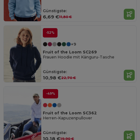
Günstigste:
6,69 €
11,80 €
-52%
+9
Fruit of the Loom SC269
Frauen Hoodie mit Känguru-Tasche
Günstigste:
10,98 €
22,70 €
-49%
Fruit of the Loom SC362
Herren-Kapuzenpullover
Günstigste:
10,18 €
19,90 €