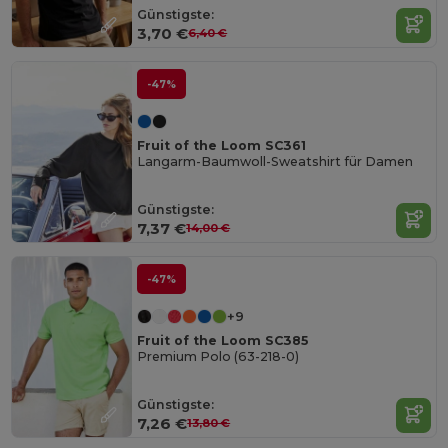
Günstigste:
3,70 €
6,40 €
-47%
Fruit of the Loom SC361
Langarm-Baumwoll-Sweatshirt für Damen
Günstigste:
7,37 €
14,00 €
-47%
+9
Fruit of the Loom SC385
Premium Polo (63-218-0)
Günstigste:
7,26 €
13,80 €