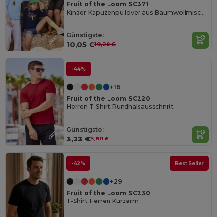
Fruit of the Loom SC371
Kinder Kapuzenpullover aus Baumwollmischung
Günstigste:
10,05 €
19,20 €
-44%
+16
Fruit of the Loom SC220
Herren T-Shirt Rundhalsausschnitt
Günstigste:
3,23 €
5,80 €
-42%
Best Seller
+29
Fruit of the Loom SC230
T-Shirt Herren Kurzarm