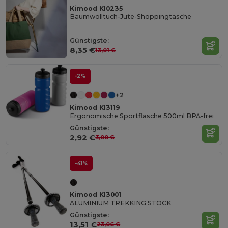
Kimood KI0235
Baumwolltuch-Jute-Shoppingtasche
Günstigste:
8,35 €
13,01 €
-2%
+2
Kimood KI3119
Ergonomische Sportflasche 500ml BPA-frei
Günstigste:
2,92 €
3,00 €
-41%
Kimood KI3001
ALUMINIUM TREKKING STOCK
Günstigste:
13,51 €
23,06 €