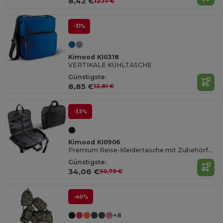
8,42 €
12,17 €
-31%
Kimood KI0318
VERTIKALE KÜHLTASCHE
Günstigste:
8,85 €
12,81 €
-33%
Kimood KI0906
Premium Reise-Kleidertasche mit Zubehörfächern
Günstigste:
34,06 €
50,79 €
-40%
+8