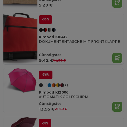
5,29 €
-35%
Kimood KI0412
DOKUMENTENTASCHE MIT FRONTKLAPPE
Günstigste:
9,42 €
14,60 €
-36%
+1
Kimood KI2006
AUTOMATIK GOLFSCHIRM
Günstigste:
13,95 €
21,69 €
-31%