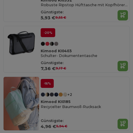
Kimood KI0332
Robuste Ripstop Hüfttasche mit Kopfhöreröffnung
Günstigste:
5,93 €
9,55 €
-20%
Kimood KI0403
Schulter- Dokumententasche
Günstigste:
7,36 €
9,17 €
-16%
+2
Kimood KI0185
Recycelter Baumwoll-Rucksack
Günstigste:
4,96 €
5,94 €