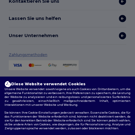
Kontaktieren Sie uns
Lassen Sie uns helfen
Unser Unternehmen
Zahlungsmethoden
Versandmethoden
Diese Website verwendet Cookies
Unsere Website verwendet sowohl eigene als auch Cookies von Drittanbietern, um die
allgemeine Funktionalität zu verbessern, Ihre Präferenzen zu speichern, die Leistung
der Website zu analysieren und ein reibungsloses und personalisiertes Surferlebnis
zu gewährleisten, einschließlich maßgeschneidertem Inhalt, optimierten
Interaktionen mit unserer Website und Werbung.
Sie können Ihre Cookie-Einstellungen jederzeit verwalten. Essenzielle Cookies, die für
das Funktionieren der Website erforderlich sind, können nicht deaktiviert werden, da
sie für den korrekten Betrieb der Website erforderlich sind. Sie können jedoch wählen,
Folge uns
ob Sie andere Arten von Cookies, wie diejenigen, die für Personalisierung, Analyse und
Zielgruppenansprache verwendet werden, zulassen oder blockieren möchten.