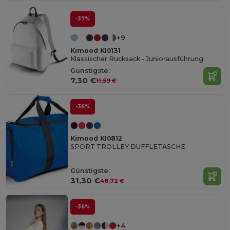
-37%
+9
Kimood KI0131
Klassischer Rucksack - Juniorausführung
Günstigste:
7,30 €
11,59 €
-36%
Kimood KI0812
SPORT TROLLEY DUFFLETASCHE
Günstigste:
31,30 €
48,72 €
-36%
+4