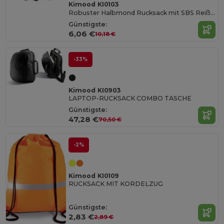
Kimood KI0103
Robuster Halbmond Rucksack mit SBS Reißverschlüssen
Günstigste:
6,06 €
10,18 €
-33%
Kimood KI0903
LAPTOP-RUCKSACK COMBO TASCHE
Günstigste:
47,28 €
70,50 €
-2%
Kimood KI0109
RUCKSACK MIT KORDELZUG
Günstigste:
2,83 €
2,89 €