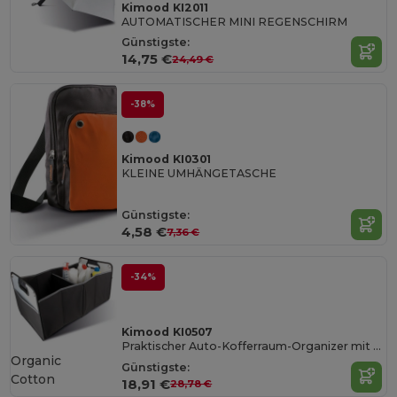
Kimood KI2011
AUTOMATISCHER MINI REGENSCHIRM
Günstigste:
14,75 €
24,49 €
-38%
Kimood KI0301
KLEINE UMHÄNGETASCHE
Günstigste:
4,58 €
7,36 €
-34%
Kimood KI0507
Praktischer Auto-Kofferraum-Organizer mit Fächern
Organic
Günstigste:
Cotton
18,91 €
28,78 €