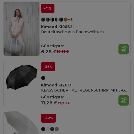
-41%
+3
Kimood KI0632
Beuteltasche aus Baumwolltuch
Günstigste:
6,28 €
10,61 €
-36%
Kimood KI2013
KLASSISCHER FALTREGENSCHIRM MIT J-GRIFF
Günstigste:
11,28 €
17,70 €
-40%