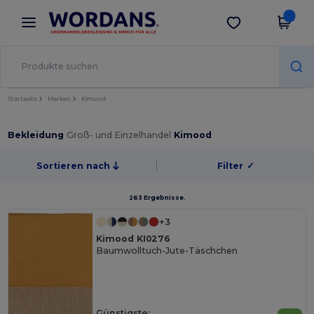
×
Wordans App
App holen
Bessere Preise in der App!
Startseite
Marken
Kimood
Bekleidung
Groß- und Einzelhandel
Kimood
Sortieren nach
Filter
✓
263 Ergebnisse.
+3
Kimood KI0276
Baumwolltuch-Jute-Täschchen
Günstigste: