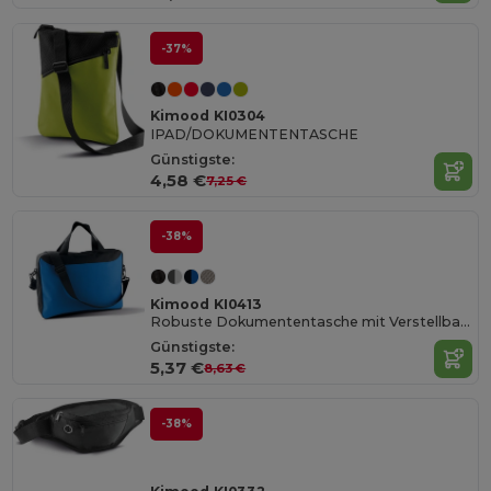
-37%
Kimood KI0304
IPAD/DOKUMENTENTASCHE
Günstigste:
4,58 €
7,25 €
-38%
Kimood KI0413
Robuste Dokumententasche mit Verstellbarem Schultergurt
Günstigste:
5,37 €
8,63 €
-38%