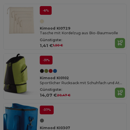
-6%
Kimood KI0729
Tasche mit Kordelzug aus Bio-Baumwolle
Günstigste:
1,41 €
1,50 €
-31%
Kimood KI0102
Sportlicher Rucksack mit Schuhfach und Atmungsaktivem Rücken
Günstigste:
14,07 €
20,47 €
-37%
Kimood KI0307