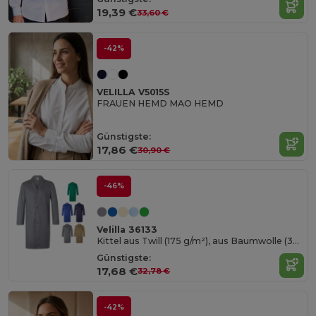
19,39 €
33,60 €
-42%
VELILLA V5015S
FRAUEN HEMD MAO HEMD
Günstigste:
17,86 €
30,90 €
-46%
Velilla 36133
Kittel aus Twill (175 g/m²), aus Baumwolle (35 %) und Polyester (65 %)
Günstigste:
17,68 €
32,78 €
-42%