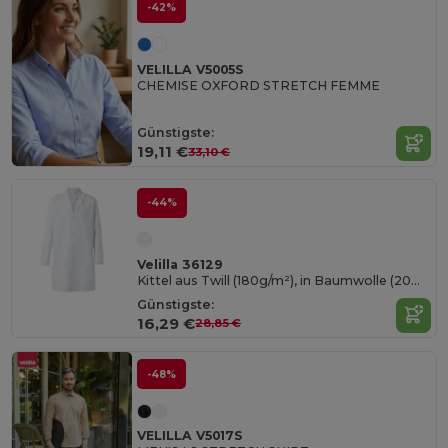
-42%
VELILLA V5005S
CHEMISE OXFORD STRETCH FEMME
Günstigste:
19,11 €
33,10 €
-44%
Velilla 36129
Kittel aus Twill (180g/m²), in Baumwolle (20%) und Polyester (80%)
Günstigste:
16,29 €
28,85 €
-48%
VELILLA V5017S