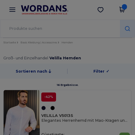
×
Wordans App
App holen
Bessere Preise in der App!
Startseite
Basic Kleidung | Accessoires
Hemden
Groß- und Einzelhandel
Velilla Hemden
Sortieren nach
Filter
✓
16 Ergebnisse.
-42%
VELILLA V5013S
Elegantes Herrenhemd mit Mao-Kragen und Knopfverschluss
Günstigste: