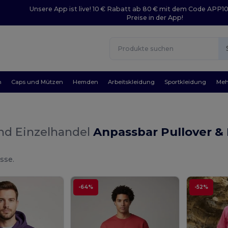
Unsere App ist live! 10 € Rabatt ab 80 € mit dem Code APP1
Preise in der App!
n
Caps und Mützen
Hemden
Arbeitskleidung
Sportkleidung
Meh
nd Einzelhandel
Anpassbar Pullover &
sse.
-64%
-52%