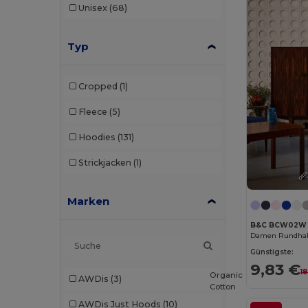
Unisex
(68)
Typ
Cropped
(1)
Fleece
(5)
Hoodies
(131)
Strickjacken
(1)
Marken
B&C BCW02W
Damen Rundhal
Günstigste:
9,83 €
1
Organic
AWDis
(3)
Cotton
AWDis Just Hoods
(10)