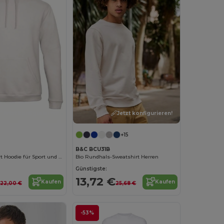
Jetzt konfigurieren!
Jetzt konfigurieren!
+15
B&C BCU31B
Unisex Komfort Hoodie für Sport und Freizeit
Bio Rundhals-Sweatshirt Herren
Günstigste:
13,72 €
Kaufen
Kaufen
22,00 €
25,68 €
-53%