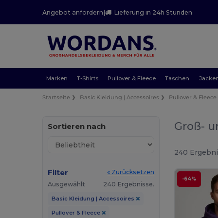
Angebot anfordern
|
Lieferung in 24h Stunden
Marken
T-Shirts
Pullover & Fleece
Taschen
Jacke
Startseite
Basic Kleidung | Accessoires
Pullover & Fleece
Groß- u
Sortieren nach
240 Ergebni
Filter
« Zurücksetzen
-64%
Ausgewählt
240 Ergebnisse.
Basic Kleidung | Accessoires
Pullover & Fleece