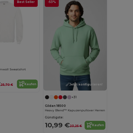
Best Seller
-53%
Jetzt konfigurieren!
woll Sweatshirt
€
Kaufen
Jetzt konfigurieren!
25,70 €
+31
Gildan 18500
Heavy Blend™ Kapuzenpullover Herren
Günstigste:
10,99 €
Kaufen
23,25 €