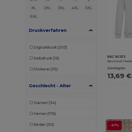
XL
2XL
3XL
4XL
5XL
6XL
Druckverfahren
Digitaldruck
(203)
B&C BCID3
Siebdruck
(19)
Günstigste:
Stickerei
(55)
13,69 €
Geschlecht - Alter
Damen
(34)
Herren
(176)
Kinder
(30)
-47%