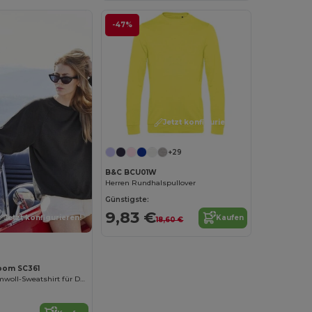
-47%
Jetzt konfigurieren!
+29
B&C BCU01W
Herren Rundhalspullover
Günstigste:
9,83 €
Jetzt konfigurieren!
Kaufen
18,60 €
Loom SC361
Langarm-Baumwoll-Sweatshirt für Damen