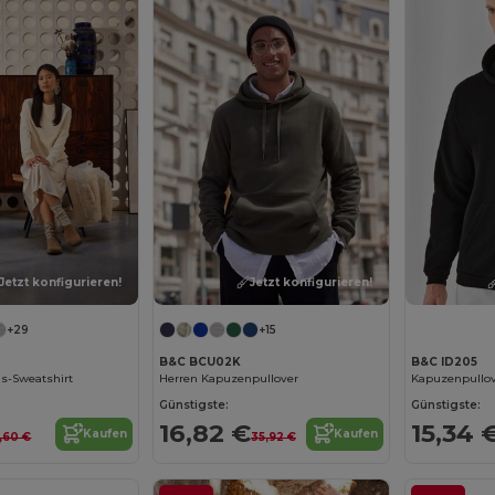
Jetzt konfigurieren!
Jetzt konfigurieren!
+29
+15
B&C BCU02K
B&C ID205
s-Sweatshirt
Herren Kapuzenpullover
Kapuzenpullov
Günstigste:
Günstigste:
16,82 €
15,34 
Kaufen
Kaufen
8,60 €
35,92 €