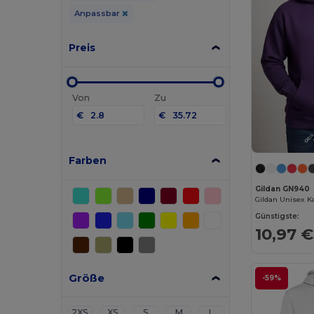
Anpassbar
Preis
Von
Zu
€
€
Farben
Gildan GN940
Günstigste:
10,97 €
Größe
-59%
2XS
XS
S
M
L