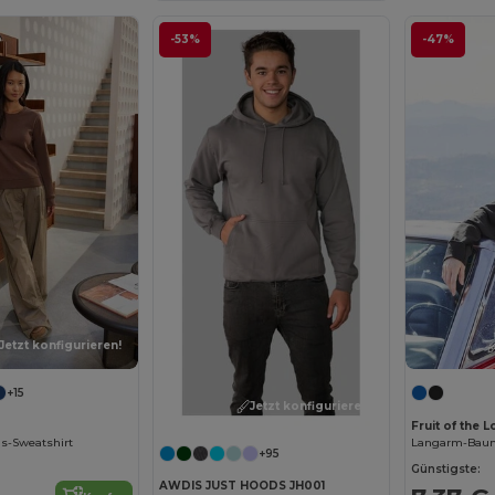
-53%
-47%
Jetzt konfigurieren!
+15
Jetzt konfigurieren!
Fruit of the 
s-Sweatshirt
+95
Günstigste:
AWDIS JUST HOODS JH001