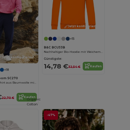
Jetzt konfigurieren!
+15
B&C BCU33B
Nachhaltiger Bio-Hoodie mit Weichem Tragekomfort
Jetzt konfigurieren!
Günstigste:
14,78 €
Kaufen
32,54 €
+18
 Loom SC270
Herren-Sweatshirt aus Baumwolle mit Kapuze
€
Kaufen
22,70 €
Organic
Cotton
-47%