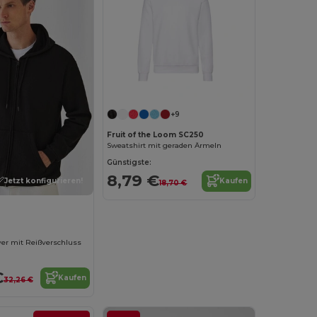
Jetzt konfigurieren!
+9
Fruit of the Loom SC250
Sweatshirt mit geraden Ärmeln
Günstigste:
8,79 €
Jetzt konfigurieren!
Kaufen
18,70 €
er mit Reißverschluss
€
Kaufen
32,26 €