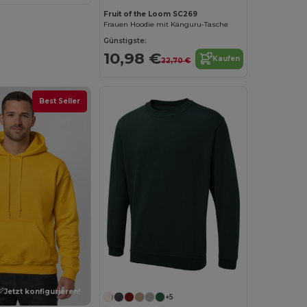
Fruit of the Loom SC269
Frauen Hoodie mit Känguru-Tasche
Günstigste:
10,98 €
Kaufen
22,70 €
Best Seller
Jetzt konfigurieren!
+5