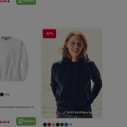
Kaufen
4,00 €
-52%
Jetzt konfigurieren!
+22
Heavy Blend™ Crewneck Sweatshirt Herren
Jetzt konfigurieren!
Kaufen
16,05 €
+9