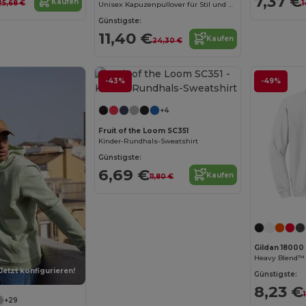
7,37 €
Kaufen
25,68 €
1
Unisex Kapuzenpullover für Stil und Komfort
Günstigste:
11,40 €
Kaufen
24,30 €
-43%
Jetzt konfigurieren!
-49%
+4
Fruit of the Loom SC351
Kinder-Rundhals-Sweatshirt
Günstigste:
6,69 €
Kaufen
11,80 €
Gildan 18000
Jetzt konfigurieren!
Günstigste:
8,23 €
+29