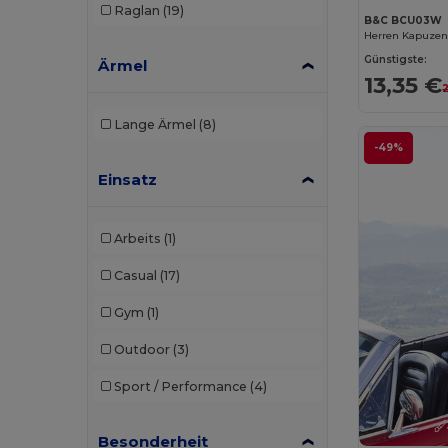
Raglan
(19)
B&C BCU03W
Herren Kapuzen
Günstigste:
Ärmel
13,35 €
Lange Ärmel
(8)
-49%
Einsatz
Arbeits
(1)
Casual
(17)
Gym
(1)
Outdoor
(3)
Sport / Performance
(4)
Besonderheit