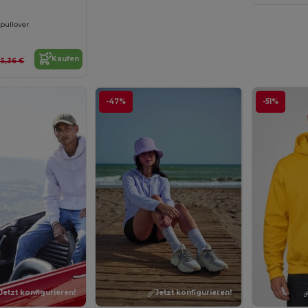
pullover
Kaufen
25,36 €
-47%
-51%
Jetzt konfigurieren!
Jetzt konfigurieren!