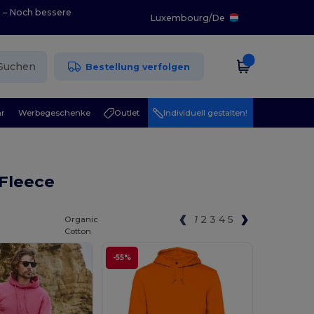
0 – Noch bessere
Luxembourg
/
De
Suchen
Bestellung verfolgen
r
Werbegeschenke
Outlet
Individuell gestalten!
 Fleece
1
2
3
4
5
Organic
Cotton
-55%