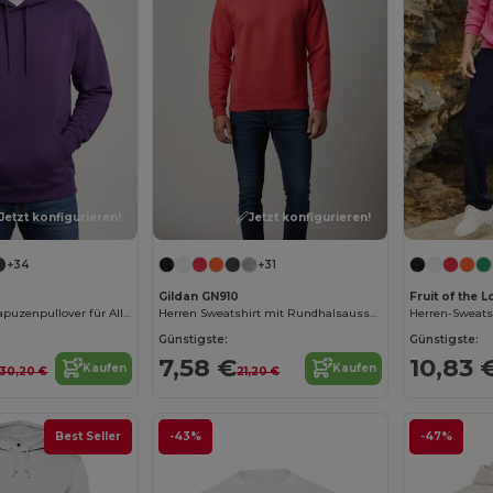
Jetzt konfigurieren!
Jetzt konfigurieren!
+34
+31
Gildan GN910
Fruit of the
Gildan Unisex Kapuzenpullover für Alltag
Herren Sweatshirt mit Rundhalsausschnitt
Günstigste:
Günstigste:
7,58 €
10,83 
Kaufen
Kaufen
30,20 €
21,20 €
Best Seller
-43%
-47%