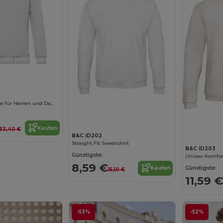
Jetzt konfigurieren!
Jetzt konfigurieren!
Baumwoll Hoodie für Herren und Damen
Kaufen
33,40 €
B&C ID202
Straight Fit Sweatshirt
B&C ID203
Günstigste:
8,59 €
Günstigste:
Kaufen
15,10 €
11,59 €
-53%
-52%