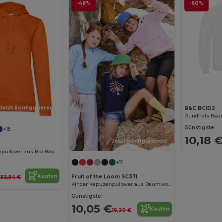
-48%
-60%
Jetzt konfigurieren!
B&C BCID2
Rundhals Baum
Günstigste:
+15
10,18 
Jetzt konfigurieren!
Damen Kapuzenpullover aus Bio-Baumwolle
+11
€
Kaufen
Fruit of the Loom SC371
32,54 €
Kinder Kapuzenpullover aus Baumwollmischung
Günstigste:
10,05 €
Kaufen
19,20 €