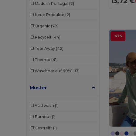
13,72 €
Made in Portugal
(2)
Neue Produkte
(2)
Organic
(78)
-47%
Recycelt
(44)
Tear Away
(42)
Thermo
(41)
Waschbar auf 60°C
(13)
Muster
Acid wash
(1)
Burnout
(1)
Gestreift
(1)