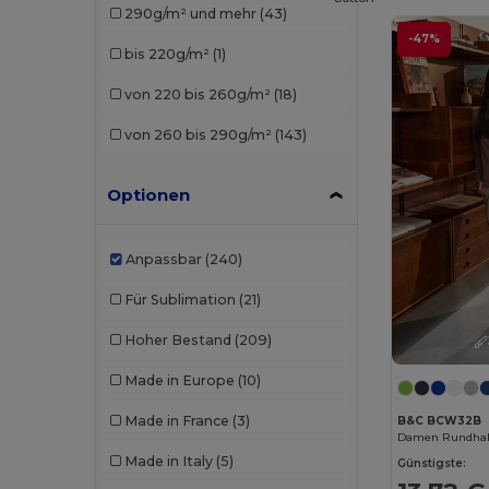
290g/m² und mehr
(43)
SOL'S
(24)
-47%
bis 220g/m²
(1)
TH Clothes
(16)
von 220 bis 260g/m²
(18)
Velilla
(3)
von 260 bis 290g/m²
(143)
Optionen
Anpassbar
(240)
Für Sublimation
(21)
Hoher Bestand
(209)
Made in Europe
(10)
Made in France
(3)
B&C BCW32B
Damen Rundhal
Made in Italy
(5)
Günstigste: