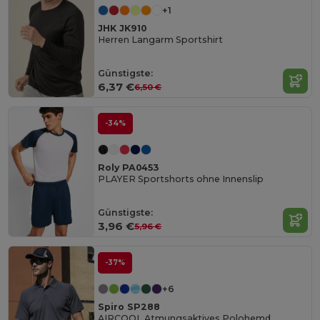
+1
JHK JK910
Herren Langarm Sportshirt
Günstigste:
6,37 €
6,50 €
-34%
Roly PA0453
PLAYER Sportshorts ohne Innenslip
Günstigste:
3,96 €
5,96 €
-37%
+6
Spiro SP288
AIRCOOL Atmungsaktives Polohemd