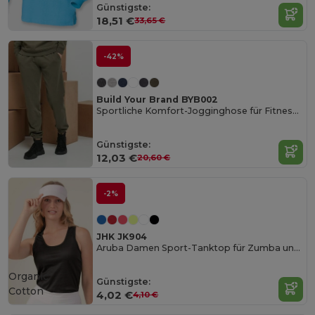
Günstigste:
18,51 €
33,65 €
-42%
Build Your Brand BYB002
Sportliche Komfort-Jogginghose für Fitness und Laufen
Günstigste:
12,03 €
20,60 €
-2%
JHK JK904
Aruba Damen Sport-Tanktop für Zumba und Outdoor
Organic
Günstigste:
Cotton
4,02 €
4,10 €