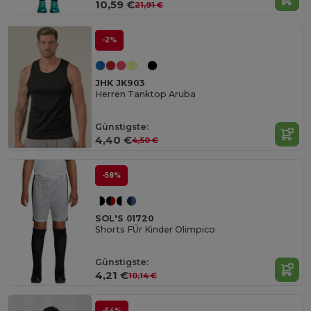
10,59 €
21,91 €
-2%
JHK JK903
Herren Tanktop Aruba
Günstigste:
4,40 €
4,50 €
-58%
SOL'S 01720
Shorts FÜr Kinder Olimpico
Günstigste:
4,21 €
10,14 €
-54%