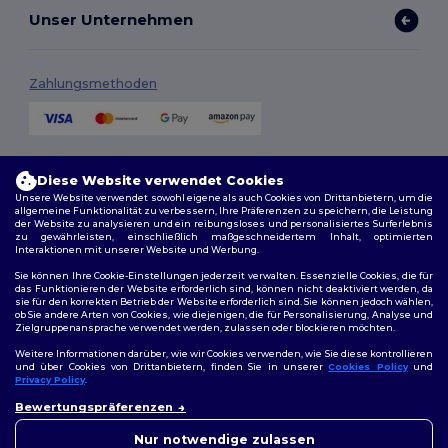
Unser Unternehmen
Zahlungsmethoden
Versandmethoden
Diese Website verwendet Cookies
Unsere Website verwendet sowohl eigene als auch Cookies von Drittanbietern, um die
allgemeine Funktionalität zu verbessern, Ihre Präferenzen zu speichern, die Leistung
der Website zu analysieren und ein reibungsloses und personalisiertes Surferlebnis
zu gewährleisten, einschließlich maßgeschneidertem Inhalt, optimierten
Interaktionen mit unserer Website und Werbung.
Sie können Ihre Cookie-Einstellungen jederzeit verwalten. Essenzielle Cookies, die für
das Funktionieren der Website erforderlich sind, können nicht deaktiviert werden, da
sie für den korrekten Betrieb der Website erforderlich sind. Sie können jedoch wählen,
Folge uns
ob Sie andere Arten von Cookies, wie diejenigen, die für Personalisierung, Analyse und
Zielgruppenansprache verwendet werden, zulassen oder blockieren möchten.
Weitere Informationen darüber, wie wir Cookies verwenden, wie Sie diese kontrollieren
und über Cookies von Drittanbietern, finden Sie in unserer
Cookies Policy
und
Privacy Policy
.
2026. Alle Rechte vorbehalten
Bewertungspräferenzen
Allgemeine Geschäftsbedingungen
|
Personalisierungsrichtlinien
|
Datenschutzbestimmungen
|
Cookie-Richtlinie
|
Site Map
Nur notwendige zulassen