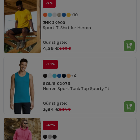
-7%
+10
JHK JK900
Sport-T-Shirt für Herren
Günstigste:
4,56 €
4,90 €
-28%
+4
SOL'S 02073
Herren Sport Tank Top Sporty Tt
Günstigste:
3,84 €
5,34 €
-47%