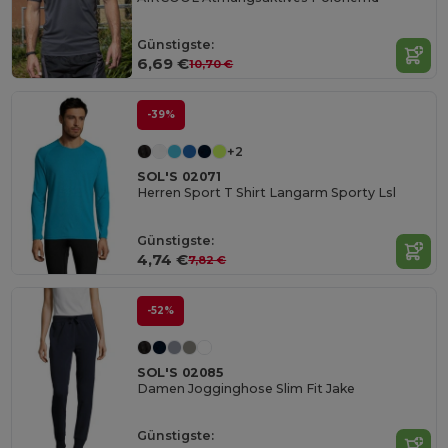
Günstigste:
6,69 €
10,70 €
-39%
+2
SOL'S 02071
Herren Sport T Shirt Langarm Sporty Lsl
Günstigste:
4,74 €
7,82 €
-52%
SOL'S 02085
Damen Jogginghose Slim Fit Jake
Günstigste: