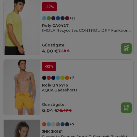
-47%
+11
Roly CA0427
IMOLA Recyceltes CONTROL-DRY Funktionsshirt
Günstigste:
4,00 €
7,48 €
-52%
+2
Roly BN6716
AQUA Badeshorts
Günstigste:
6,04 €
12,47 €
+7
JHK JK901
Elegante Damen Sport T-Shirt mit Ziernähten