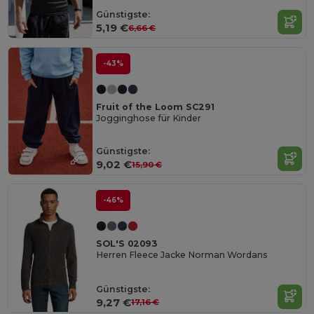
Günstigste:
5,19 €
6,66 €
-43%
Fruit of the Loom SC291
Jogginghose für Kinder
Günstigste:
9,02 €
15,90 €
-46%
SOL'S 02093
Herren Fleece Jacke Norman Wordans
Günstigste:
9,27 €
17,16 €