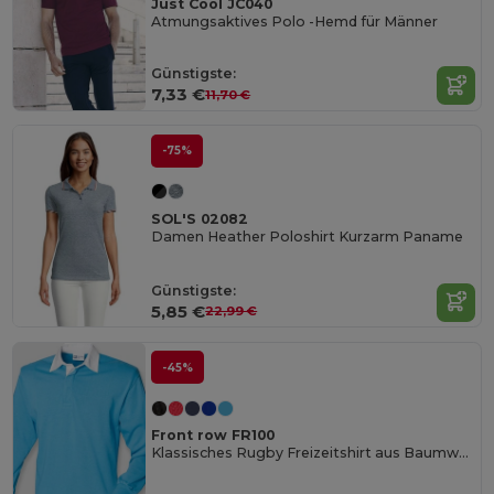
Just Cool JC040
Atmungsaktives Polo -Hemd für Männer
Günstigste:
7,33 €
11,70 €
-75%
SOL'S 02082
Damen Heather Poloshirt Kurzarm Paname
Günstigste:
5,85 €
22,99 €
-45%
Front row FR100
Klassisches Rugby Freizeitshirt aus Baumwolle