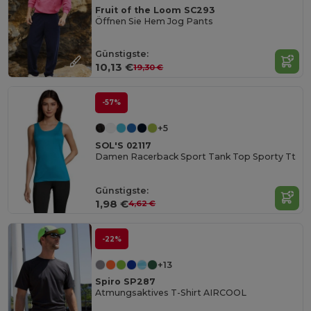
Fruit of the Loom SC293
Öffnen Sie Hem Jog Pants
Günstigste:
10,13 €
19,30 €
-57%
+5
SOL'S 02117
Damen Racerback Sport Tank Top Sporty Tt
Günstigste:
1,98 €
4,62 €
-22%
+13
Spiro SP287
Atmungsaktives T-Shirt AIRCOOL