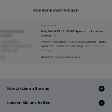
Kundenbewertungen
★ ★ ★ ★ ★
assisches Rugby
Roly PA0453 - PLAYER Sportshorts ohne
aumwolle
Innenslip
, immidiately
Produkt entspricht der Beschreibung – gute
ifikation, great stuff
Qualität – schnelle Lieferung
Übersetzt von
business with
Français
t U.
Bewertung von Aurélie V.
Kontaktieren Sie uns
Lassen Sie uns helfen