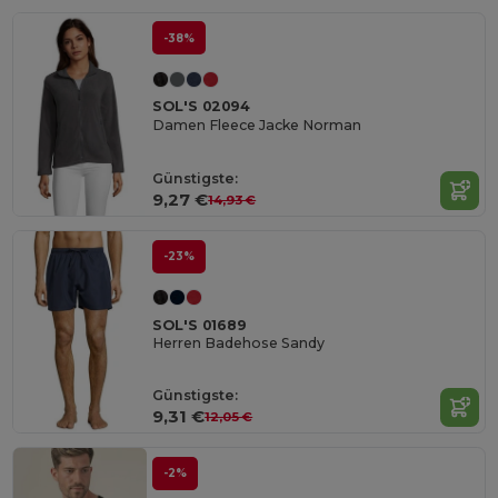
-38%
SOL'S 02094
Damen Fleece Jacke Norman
Günstigste:
9,27 €
14,93 €
-23%
SOL'S 01689
Herren Badehose Sandy
Günstigste:
9,31 €
12,05 €
-2%