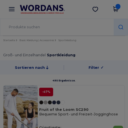
×
Wordans App
App holen
Bessere Preise in der App!
Startseite
Basic Kleidung | Accessoires
Sportkleidung
Groß- und Einzelhandel
Sportkleidung
Sortieren nach
Filter
✓
495 Ergebnisse.
-47%
Fruit of the Loom SC290
Bequeme Sport- und Freizeit-Jogginghose
Günstigste: