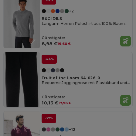
+2
B&C ID1LS
Langarm Herren Poloshirt aus 100% Baumwolle
Günstigste:
8,98 €
19,60 €
-44%
Fruit of the Loom 64-026-0
Bequeme Jogginghose mit Elastikbund und Taschen
Günstigste:
10,13 €
17,98 €
-37%
+12