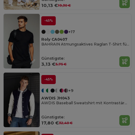
10,13 €
19,30 €
-45%
+17
Roly CA0407
BAHRAIN Atmungsaktives Raglan T-Shirt für Sport
Günstigste:
3,13 €
5,75 €
-45%
+9
AWDIS JH043
AWDIS Baseball Sweatshirt mit Kontrastärmeln
Günstigste:
17,80 €
32,40 €