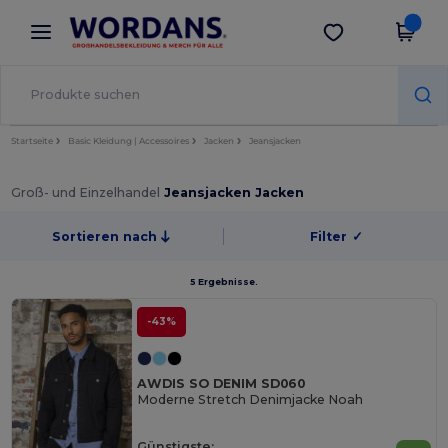
×
Wordans App
App holen
Bessere Preise in der App!
Startseite
Basic Kleidung | Accessoires
Jacken
Jeansjacken
Groß- und Einzelhandel
Jeansjacken Jacken
Sortieren nach
Filter
✓
5 Ergebnisse.
-43%
AWDIS SO DENIM SD060
Moderne Stretch Denimjacke Noah
Günstigste: