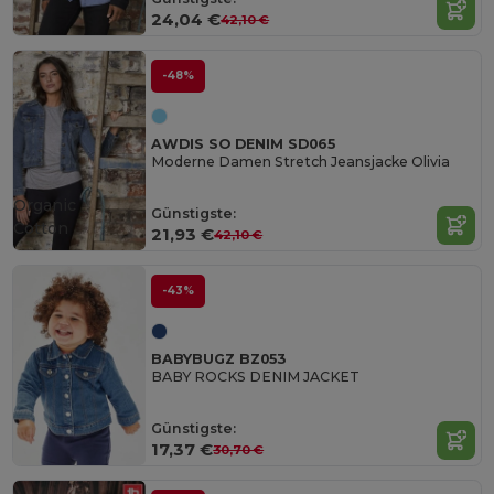
24,04 €
42,10 €
-48%
AWDIS SO DENIM SD065
Moderne Damen Stretch Jeansjacke Olivia
Organic
Günstigste:
Cotton
21,93 €
42,10 €
-43%
BABYBUGZ BZ053
BABY ROCKS DENIM JACKET
Günstigste:
17,37 €
30,70 €