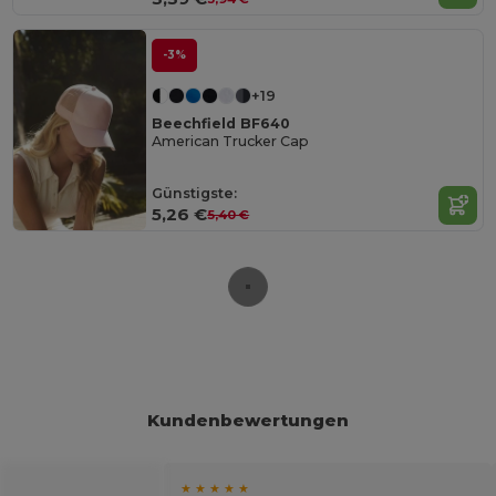
-3%
+19
Beechfield BF640
American Trucker Cap
Günstigste:
5,26 €
5,40 €
Kundenbewertungen
★ ★ ★ ★ ★