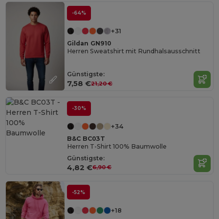
-64%
+31
Gildan GN910
Herren Sweatshirt mit Rundhalsausschnitt
Günstigste:
7,58 €
21,20 €
-30%
+34
B&C BC03T
Herren T-Shirt 100% Baumwolle
Günstigste:
4,82 €
6,90 €
-52%
+18