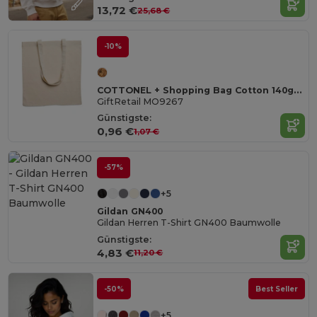
13,72 €
25,68 €
-10%
COTTONEL + Shopping Bag Cotton 140g/m²
GiftRetail MO9267
Günstigste:
0,96 €
1,07 €
-57%
+5
Gildan GN400
Gildan Herren T-Shirt GN400 Baumwolle
Günstigste:
4,83 €
11,20 €
-50%
Best Seller
+5