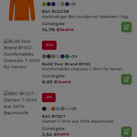
+15
B&C BCU33B
Nachhaltiger Bio-Hoodie mit Weichem Tragekomfort
Günstigste:
14,78 €
32,54 €
-39%
+39
Build Your Brand BY102
Komfortables Oversize T-Shirt für Herren
Günstigste:
8,85 €
14,40 €
-41%
+35
B&C BC02T
Damen T-Shirt aus 100% Baumwolle
Günstigste:
3,54 €
6,00 €