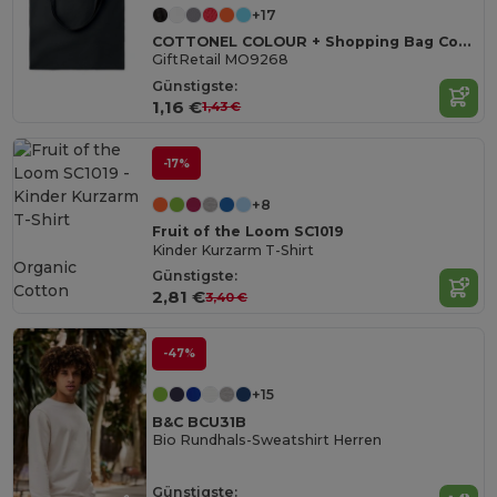
+17
COTTONEL COLOUR + Shopping Bag Cotton 140g/m²
GiftRetail MO9268
Günstigste:
1,16 €
1,43 €
-17%
+8
Fruit of the Loom SC1019
Kinder Kurzarm T-Shirt
Organic
Günstigste:
Cotton
2,81 €
3,40 €
-47%
+15
B&C BCU31B
Bio Rundhals-Sweatshirt Herren
Günstigste: