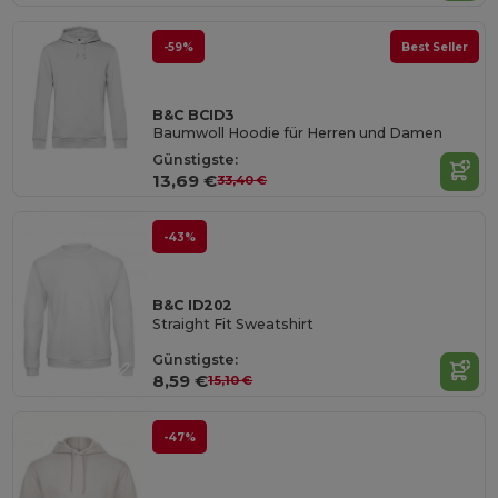
-59%
Best Seller
B&C BCID3
Baumwoll Hoodie für Herren und Damen
Günstigste:
13,69 €
33,40 €
-43%
B&C ID202
Straight Fit Sweatshirt
Günstigste:
8,59 €
15,10 €
-47%