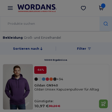
×
Wordans App
App holen
Bessere Preise in der App!
Bekleidung
Groß- und Einzelhandel
Sortieren nach
Filter
10000 Ergebnisse.
-64%
+34
Gildan GN940
Gildan Unisex Kapuzenpullover für Alltag
Günstigste:
10,97 €
30,20 €