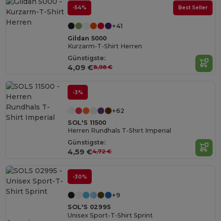
-54%
Best Seller
+41
Gildan 5000
Kurzarm-T-Shirt Herren
Günstigste:
4,09 €
8,98 €
-3%
+62
SOL'S 11500
Herren Rundhals T-Shirt Imperial
Günstigste:
4,59 €
4,72 €
-30%
+9
SOL'S 02995
Unisex Sport-T-Shirt Sprint