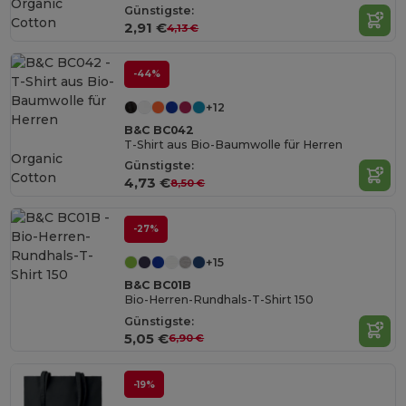
Organic
Günstigste:
Cotton
2,91 €
4,13 €
-44%
+12
B&C BC042
T-Shirt aus Bio-Baumwolle für Herren
Organic
Günstigste:
Cotton
4,73 €
8,50 €
-27%
+15
B&C BC01B
Bio-Herren-Rundhals-T-Shirt 150
Günstigste:
5,05 €
6,90 €
-19%