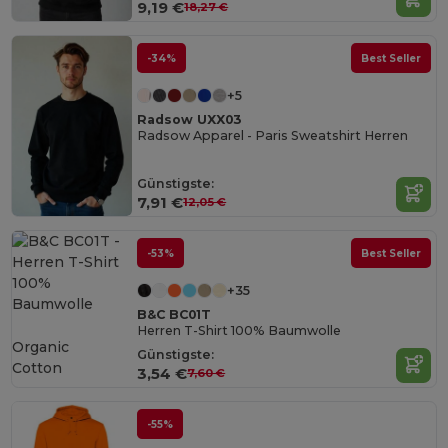
9,19 €
18,27 €
-34%
Best Seller
+5
Radsow UXX03
Radsow Apparel - Paris Sweatshirt Herren
Günstigste:
7,91 €
12,05 €
-53%
Best Seller
+35
B&C BC01T
Herren T-Shirt 100% Baumwolle
Organic
Günstigste:
Cotton
3,54 €
7,60 €
-55%