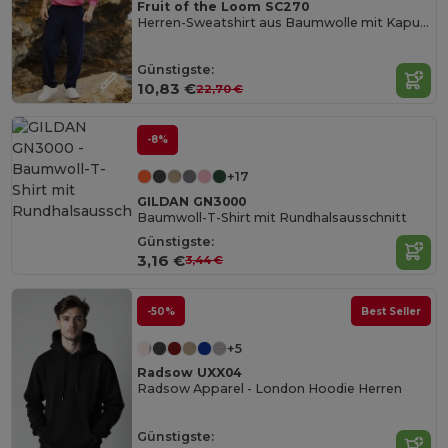
Fruit of the Loom SC270
Herren-Sweatshirt aus Baumwolle mit Kapuze
Günstigste:
10,83 €
22,70 €
-8%
+17
GILDAN GN3000
Baumwoll-T-Shirt mit Rundhalsausschnitt
Günstigste:
3,16 €
3,44 €
-50%
Best Seller
+5
Radsow UXX04
Radsow Apparel - London Hoodie Herren
Günstigste: