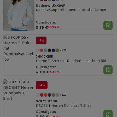
Radsow UXX04F
Radsow Apparel - London Hoodie Damen
Günstigste:
9,19 €
18,27 €
-7%
+79
JHK JK155
Herren T-Shirt mit Rundhalsausschnitt 155
Günstigste:
4,00 €
4,30 €
-14%
+44
SOL'S 11380
REGENT Herren Rundhals T Shirt
Günstigste:
3,39 €
3,94 €