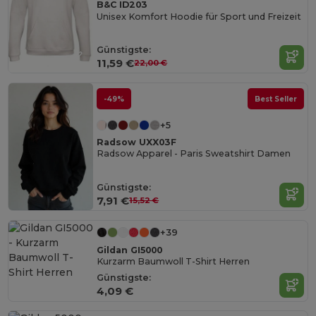
B&C ID203
Unisex Komfort Hoodie für Sport und Freizeit
Günstigste:
11,59 €
22,00 €
-49%
Best Seller
+5
Radsow UXX03F
Radsow Apparel - Paris Sweatshirt Damen
Günstigste:
7,91 €
15,52 €
+39
Gildan GI5000
Kurzarm Baumwoll T-Shirt Herren
Günstigste:
4,09 €