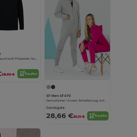
0
Nachhaltiger Baumwoll-Polyester Sweatshirt
€
Kaufen
28,90 €
SF Men SF470
Gemütlicher Unisex-Schlafanzug mit Kapuze
Günstigste:
28,66 €
Kaufen
55,10 €