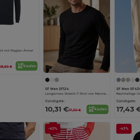
irt mit Raglan-Ärmel
Kaufen
28,90 €
SF Men SF124
SF Men SF43
Langarmes Stretch-T-Shirt von Männern
Günstigste:
Günstigste:
10,31 €
17,43 
Kaufen
17,30 €
-43%
-43%