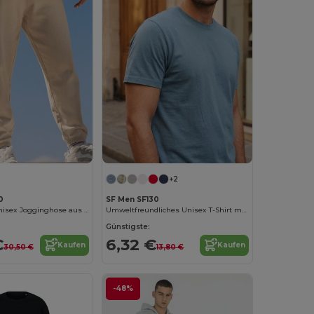
+2
0
SF Men SF130
Nachhaltige Unisex Jogginghose aus Baumwolle und Polyester
Umweltfreundliches Unisex T-Shirt mit Relaxed Fit
Günstigste:
€
6,32 €
Kaufen
Kaufen
30,50 €
13,80 €
-48%