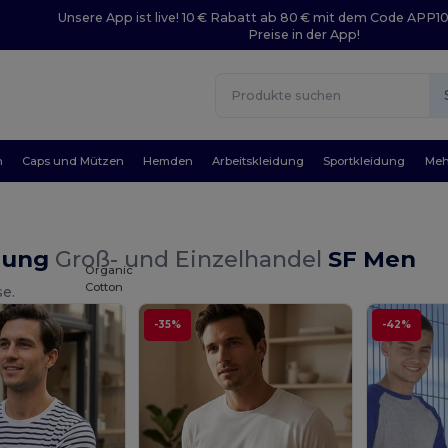
Unsere App ist live! 10 € Rabatt ab 80 € mit dem Code APP1
Preise in der App!
n
Caps und Mützen
Hemden
Arbeitskleidung
Sportkleidung
Meh
dung
Groß- und Einzelhandel
SF Men
Organic
Cotton
se.
-35%
-42%