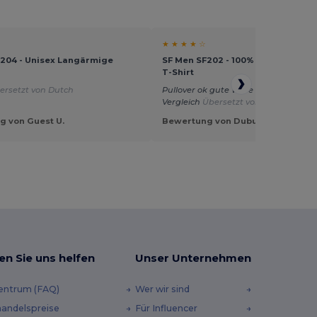
★ ★ ★ ★ ☆
204 - Unisex Langärmige
SF Men SF202 - 100% Baumwoll-Un
T-Shirt
ersetzt von Dutch
Pullover ok gute Ware im Preis-Leist
Vergleich
Übersetzt von Français
g von Guest U.
Bewertung von Dubuis E.
en Sie uns helfen
Unser Unternehmen
zentrum (FAQ)
Wer wir sind
andelspreise
Für Influencer