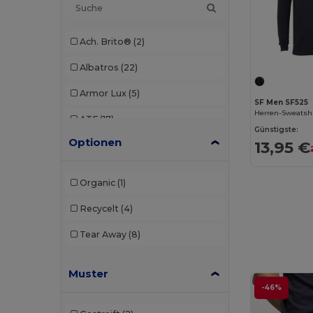
Ach. Brito®
(2)
Albatros
(22)
Armor Lux
(5)
SF Men SF525
Herren-Sweatsh
ATF
(17)
Günstigste:
Optionen
13,95 €
Atlantis
(102)
Atlantis Headwear
(75)
Organic
(1)
AWDis
(40)
Recycelt
(4)
AWDis Just Hoods
(24)
Tear Away
(8)
AWDis So Denim
(10)
Muster
B&C
(209)
-46%
B&C DNM
(1)