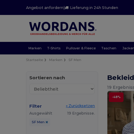
Angebot anfordern
|
Lieferung in 24h Stunden
Marken
T-Shirts
Pullover & Fleece
Taschen
Jacke
Startseite
Marken
SF Men
Beklei
Sortieren nach
19 Ergebnis
-48%
Filter
« Zurücksetzen
Ausgewählt
19 Ergebnisse.
SF Men