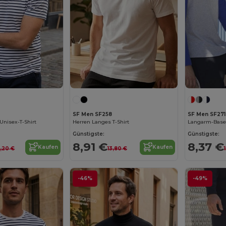
SF Men SF258
SF Men SF271
nisex-T-Shirt
Herren Langes T-Shirt
Langarm-Baseb
Günstigste:
Günstigste:
8,91 €
8,37 €
Kaufen
Kaufen
8,20 €
13,80 €
-46%
-49%