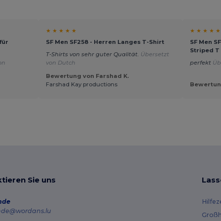
★ ★ ★ ★ ★
★ ★ ★ ★ ★
für
SF Men SF258 - Herren Langes T-Shirt
SF Men SF
Striped T
T-Shirts von sehr guter Qualität.
Übersetzt
on
von Dutch
perfekt
Üb
Bewertung von Farshad K.
Farshad Kay productions
Bewertun
tieren Sie uns
Lass
nde
Hilfe
nde@wordans.lu
Großh