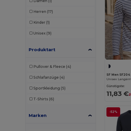
Damen
(1)
Herren
(17)
Kinder
(1)
Unisex
(9)
Produktart
Pullover & Fleece
(4)
SF Men SF204
Schlafanzüge
(4)
Unisex Langärmi
Günstigste:
Sportkleidung
(5)
11,83 €
2
T-Shirts
(6)
-52%
Marken