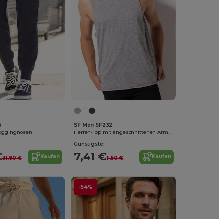
5
SF Men SF232
Jogginghosen
Herren-Top mit angeschnittenen Armausschnitten
Günstigste:
€
7,41 €
Kaufen
Kaufen
31,80 €
11,50 €
-54%