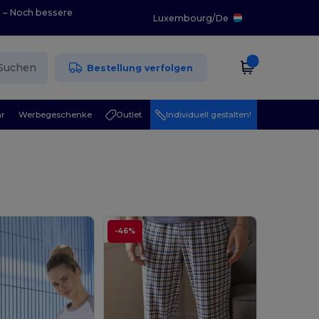
0 – Noch bessere
Luxembourg
/
De
Suchen
Bestellung verfolgen
r
Werbegeschenke
Outlet
Individuell gestalten!
-46%