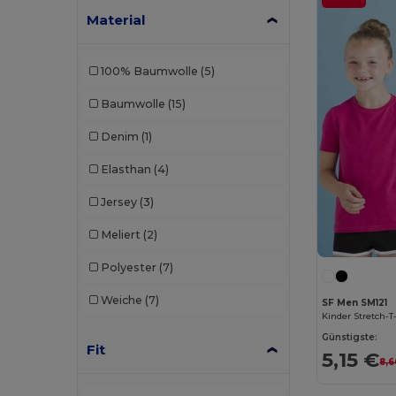
Build Your Brand
(132)
Material
CamelBak
(7)
100% Baumwolle
(5)
Carhartt
(12)
Baumwolle
(15)
Case Logic
(18)
Denim
(1)
Caterpillar
(2)
Elasthan
(4)
CG International
(3)
Jersey
(3)
Cherokee
(4)
Meliert
(2)
Chipolo
(2)
Polyester
(7)
Clubclass
(20)
Weiche
(7)
SF Men SM121
Craghoppers
(14)
Kinder Stretch-T
Günstigste:
Crocs
(3)
Fit
5,15 €
8,6
Dickies
(8)