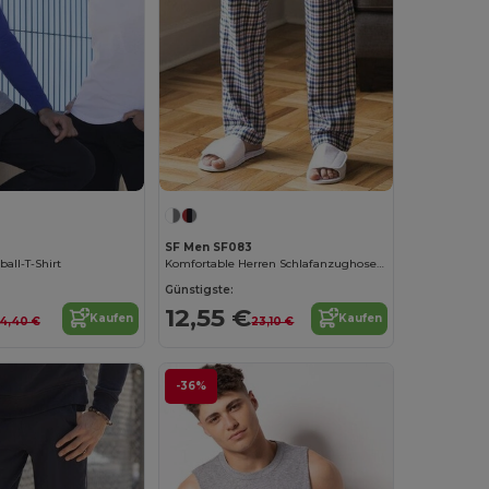
SF Men SF083
all-T-Shirt
Komfortable Herren Schlafanzughose aus Flanell
Günstigste:
12,55 €
Kaufen
Kaufen
14,40 €
23,10 €
-36%