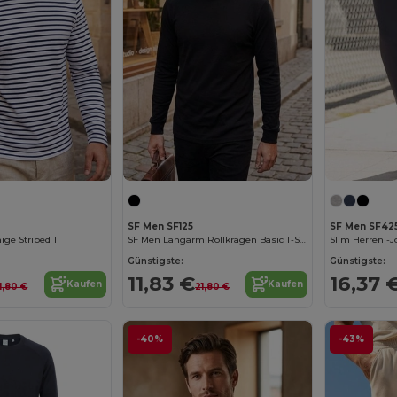
SF Men SF125
SF Men SF42
ge Striped T
SF Men Langarm Rollkragen Basic T-Shirt
Slim Herren -
Günstigste:
Günstigste:
11,83 €
16,37 
Kaufen
Kaufen
1,80 €
21,80 €
-40%
-43%