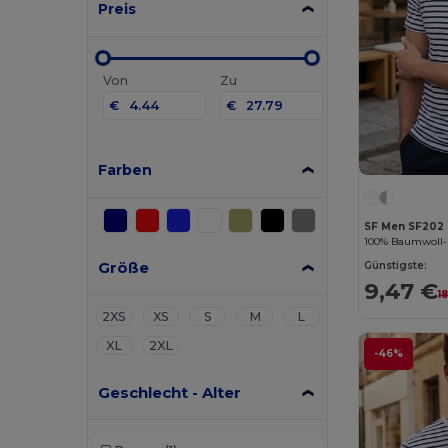
Preis
Von
Zu
€
€
Farben
SF Men SF202
100% Baumwoll-U
Größe
Günstigste:
9,47 €
1
2XS
XS
S
M
L
XL
2XL
-46%
Geschlecht - Alter