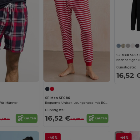
SF Men SF53
Günstigste:
16,52 
SF Men SF086
 für Männer
Bequeme Unisex Loungehose mit Bündchen
Günstigste:
16,52 €
Kaufen
Kaufen
7,30 €
28,90 €
-40%
-46%