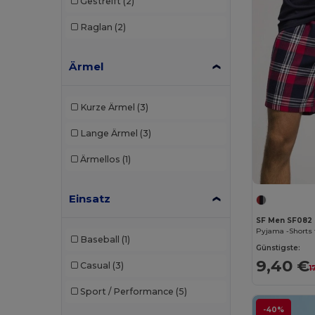
Gestreift
(2)
B&C Pro
(12)
Raglan
(2)
Babybugz
(26)
Ärmel
Bag Base
(167)
Bagbase
(42)
Kurze Ärmel
(3)
Barents
(9)
Lange Ärmel
(3)
Bata Industrials
(12)
Ärmellos
(1)
Beechfield
(358)
Bella+Canvas
(29)
Einsatz
SF Men SF082
Black&Match
(20)
Pyjama -Shorts
Baseball
(1)
Branve
(8)
Günstigste:
9,40 €
Casual
(3)
1
Brook Taverner
(42)
Sport / Performance
(5)
Buff
(3)
-40%