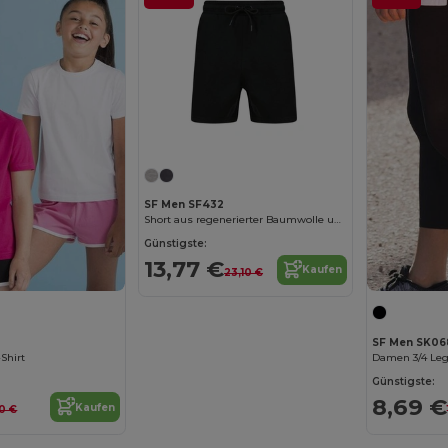
SF Men SF432
Short aus regenerierter Baumwolle und recyceltem Polyester
Günstigste:
13,77 €
Kaufen
23,10 €
SF Men SK06
-Shirt
Günstigste:
8,69 €
Kaufen
0 €