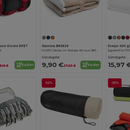
Jetzt konfigurieren!
ece-Decke RPET
Stamina BK5626
94
GLORY Decke im Sherpa-Stil aus 380 g/m² Fleece
EgotierPro 117
Günstigste:
Günstigste:
9,90 €
15,97 
Kaufen
Kaufen
8,19 €
27,50 €
-52%
-35%