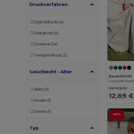
Druckverfahren
Digitaldruck
(4)
Siebdruck
(5)
Stickerei
(14)
Tampondruck
(2)
Geschlecht - Alter
Result RS039
Günstigste:
Baby
(1)
12,69 €
Kinder
(1)
Unisex
(1)
-40%
Typ