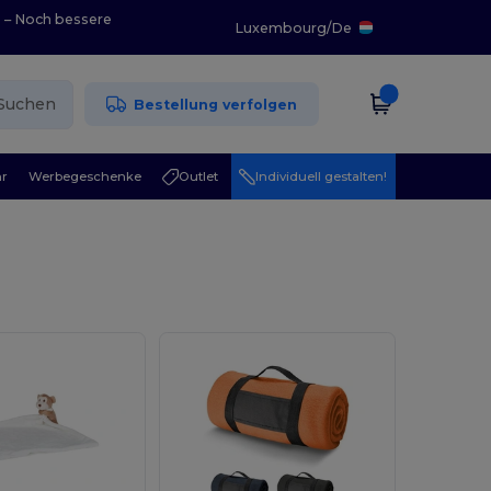
0 – Noch bessere
Luxembourg
/
De
Suchen
Bestellung verfolgen
r
Werbegeschenke
Outlet
Individuell gestalten!