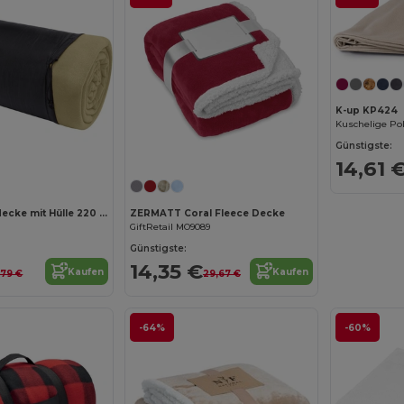
K-up KP424
Günstigste:
Jetzt konfigurieren!
14,61 
Huggy Fleecedecke mit Hülle 220 × 250 cm
ZERMATT Coral Fleece Decke
1
GiftRetail MO9089
Günstigste:
14,35 €
Kaufen
Kaufen
,79 €
29,67 €
-64%
-60%