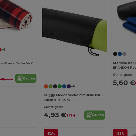
+1
Stamina BK5
Kuschelige Sherpa-Fleece Decke für Gemütliche Abende
Günstigste:
Kaufen
28,46 €
5,60 €
+6
Huggy Fleecedecke mit Hülle 150 x 120 cm
EgotierPro 100165
Günstigste:
4,93 €
Kaufen
7,17 €
-52%
-33%