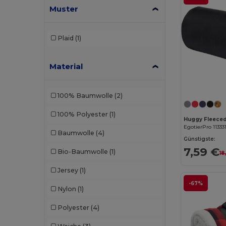
Muster
Plaid
(1)
Material
100% Baumwolle
(2)
100% Polyester
(1)
EgotierPro 11333
Baumwolle
(4)
Günstigste:
7,59 €
Bio-Baumwolle
(1)
18
Jersey
(1)
-67%
Nylon
(1)
Polyester
(4)