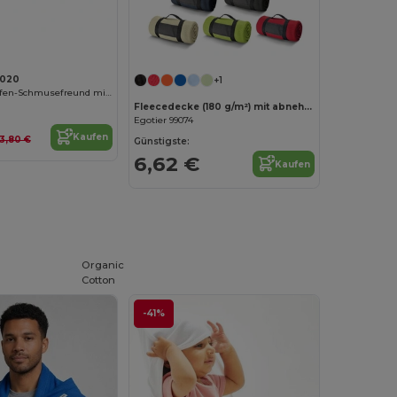
020
+1
Kuscheliger Affen-Schmusefreund mit Reißverschluss
Fleecedecke (180 g/m²) mit abnehmbarem Griff
Egotier 99074
Kaufen
13,80 €
Günstigste:
6,62 €
Kaufen
Organic
Cotton
-41%