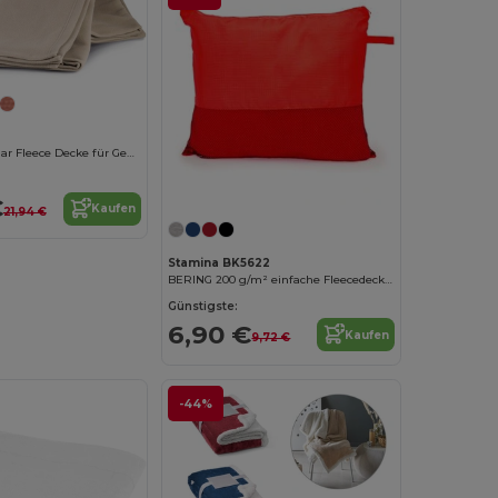
Kuschelige Polar Fleece Decke für Gemütlichkeit
€
Kaufen
21,94 €
Stamina BK5622
BERING 200 g/m² einfache Fleecedecke mit passendem Beutel
Günstigste:
6,90 €
Kaufen
9,72 €
-44%