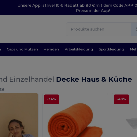
Unsere App ist live! 10 € Rabatt ab 80 € mit dem Code APP1
Preise in der App!
n
Caps und Mützen
Hemden
Arbeitskleidung
Sportkleidung
Meh
nd Einzelhandel
Decke Haus & Küche
se.
-34%
-40%