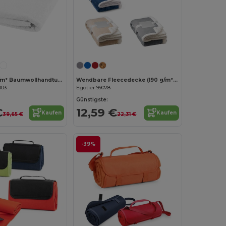
Evelyn 450 g/m² Baumwollhandtuch 100 x 180 cm
Wendbare Fleecedecke (190 g/m²) mit Satinband und personalisierter Karte
003
Egotier 99078
Günstigste:
€
12,59 €
Kaufen
Kaufen
39,65 €
22,31 €
-39%