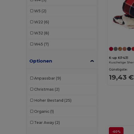
Mumbles
(1)
W5
(2)
Result
(2)
W22
(6)
Stamina
(5)
W32
(8)
Westford mill
(2)
W45
(7)
K-up KP431
Optionen
Günstigste:
19,43 €
Anpassbar
(9)
Christmas
(2)
Hoher Bestand
(25)
Organic
(1)
Tear Away
(2)
-60%