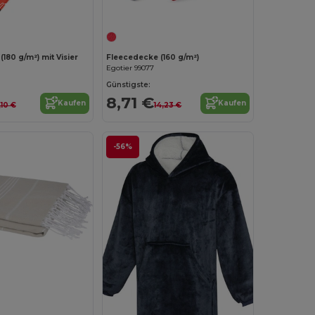
Jetzt konfigurieren!
Jetzt konfigurieren!
180 g/m²) mit Visier
Fleecedecke (160 g/m²)
Egotier 99077
Günstigste:
8,71 €
Kaufen
Kaufen
,10 €
14,23 €
-56%
Jetzt konfigurieren!