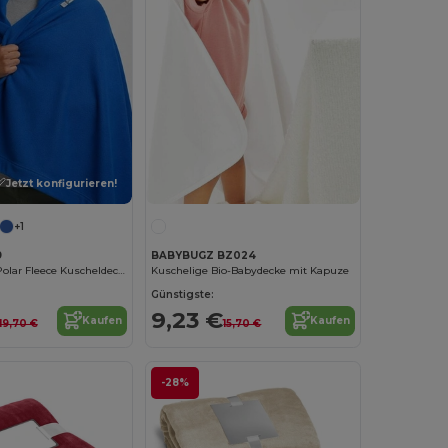
Jetzt konfigurieren!
+1
9
BABYBUGZ BZ024
Komfortabler Polar Fleece Kuscheldecke
Kuschelige Bio-Babydecke mit Kapuze
Günstigste:
9,23 €
Kaufen
Kaufen
19,70 €
15,70 €
-28%