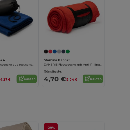
624
Stamina BK5625
BRANDON Fleecedecke aus recyceltem RPET-Polyester mit praktischer Tasche
DANERIS Fleecedecke mit Anti-Pilling-Behandlung
Günstigste:
4,70 €
Kaufen
Kaufen
14,27 €
12,04 €
-29%