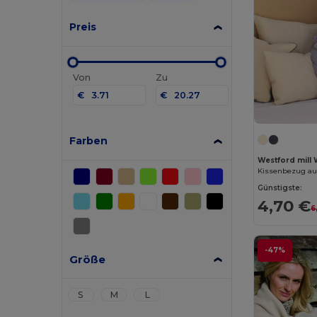
Preis
Von
Zu
€
€
Farben
Westford mill
Günstigste:
4,70 €
6
-47%
Größe
S
M
L