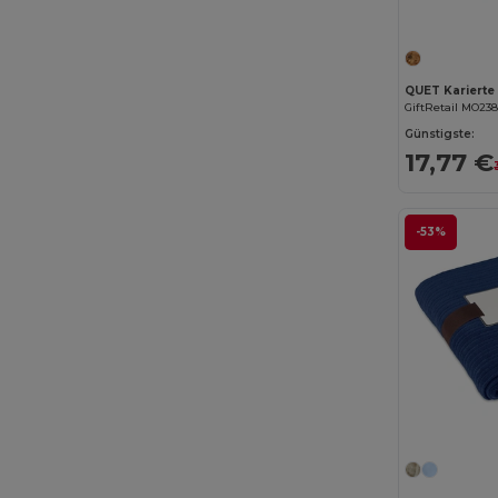
QUET Karierte
GiftRetail MO23
Günstigste:
17,77 €
-53%