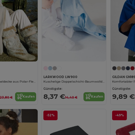
LARKWOOD LW900
GILDAN GN18
Luxuriöse Kuscheldecke aus Polar-Fleece
Kuschelige Doppelschicht-Baumwolldecke mit Einfassung
Günstigste:
Günstigste:
8,37 €
9,89 €
Kaufen
Kaufen
23,80 €
14,40 €
-52%
-49%