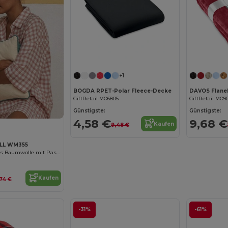
Jetzt konfigurieren!
+1
BOGDA RPET-Polar Fleece-Decke
DAVOS Flanel
GiftRetail MO6805
GiftRetail MO9
Günstigste:
Günstigste:
4,58 €
9,68 €
Kaufen
9,48 €
LL WM355
Kissenbezug aus Baumwolle mit Paspel
Kaufen
,74 €
-31%
-61%