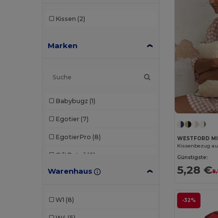
Kissen
(2)
Marken
Babybugz
(1)
Egotier
(7)
EgotierPro
(8)
WESTFORD MI
GiftRetail
(6)
Günstigste:
5,28 €
Warenhaus
8
Gildan
(1)
K-up
(2)
W1
(8)
-32%
Larkwood
(1)
W4
(5)