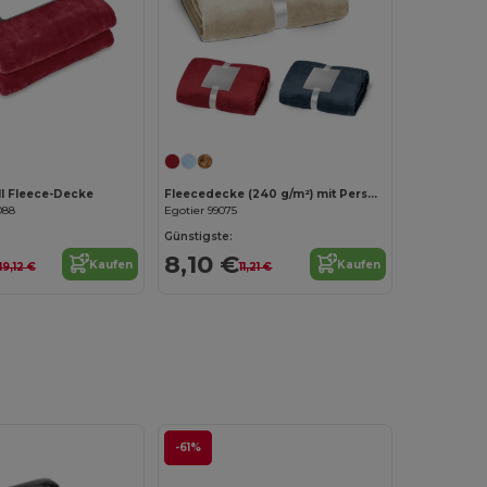
Jetzt konfigurieren!
l Fleece-Decke
Fleecedecke (240 g/m²) mit Personalisierungskarte
088
Egotier 99075
Günstigste:
8,10 €
Kaufen
Kaufen
19,12 €
11,21 €
-61%