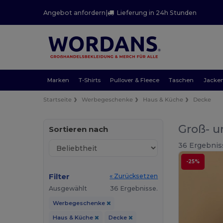
Angebot anfordern
|
Lieferung in 24h Stunden
Marken
T-Shirts
Pullover & Fleece
Taschen
Jacke
Startseite
Werbegeschenke
Haus & Küche
Decke
Groß- u
Sortieren nach
36 Ergebnis
-25%
Filter
« Zurücksetzen
Ausgewählt
36 Ergebnisse.
Werbegeschenke
Haus & Küche
Decke