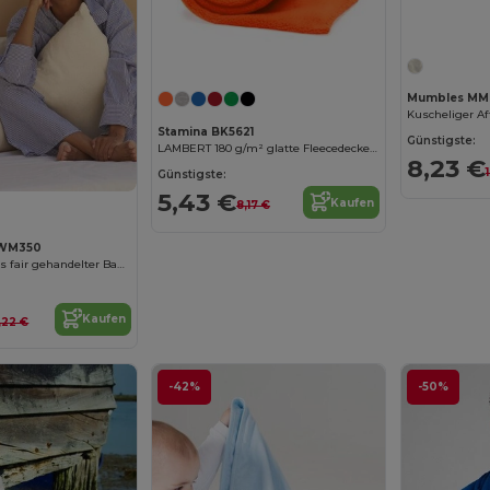
Mumbles MM
Stamina BK5621
Günstigste:
LAMBERT 180 g/m² glatte Fleecedecke mit Anti-Pilling-Behandlung auf einer Seite
8,23 €
Günstigste:
5,43 €
Kaufen
8,17 €
 WM350
Kissenbezug aus fair gehandelter Baumwolle
Kaufen
,22 €
-42%
-50%