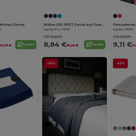
Jetzt konfigurieren!
 Mohair-Decke
Willow GRS RPET Decke aus Polar Fleece
Fleecedecke (
82
EgotierPro 113190
Egotier 99076
Günstigste:
Günstigste:
8,84 €
9,11 €
Kaufen
Kaufen
36,73 €
18,26 €
14
-45%
-43%
Jetzt konfigurieren!