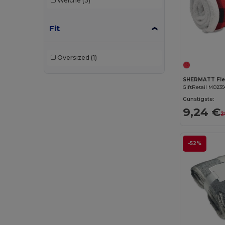
Weiche
(3)
Fit
Oversized
(1)
SHERMATT Fle
GiftRetail MO23
Günstigste:
9,24 €
2
-52%