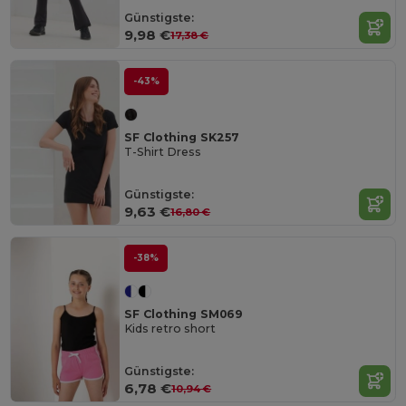
Günstigste:
9,98 €
17,38 €
-43%
SF Clothing SK257
T-Shirt Dress
Günstigste:
9,63 €
16,80 €
-38%
SF Clothing SM069
Kids retro short
Günstigste:
6,78 €
10,94 €