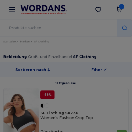
×
Wordans App
App holen
Bessere Preise in der App!
Startseite
Marken
SF Clothing
Bekleidung
Groß- und Einzelhandel
SF Clothing
Sortieren nach
Filter
✓
12 Ergebnisse.
-38%
SF Clothing SK236
Women's Fashion Crop Top
Günstigste: