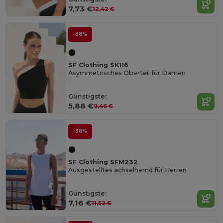
7,73 €
12,42 €
-38%
SF Clothing SK116
Asymmetrisches Oberteil für Damen
Günstigste:
5,88 €
9,46 €
-38%
SF Clothing SFM232
Ausgestelltes achselhemd für Herren
Günstigste:
7,16 €
11,52 €