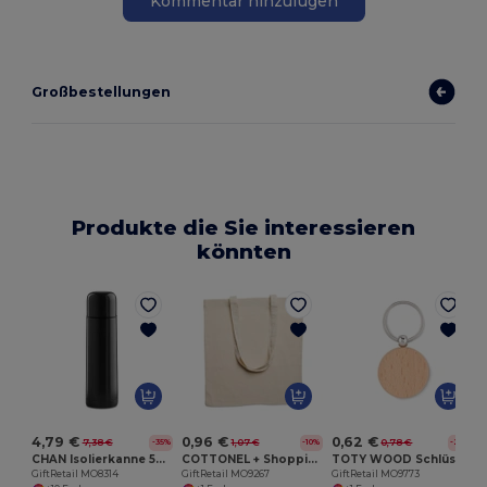
Kommentar hinzufügen
Großbestellungen
Produkte die Sie interessieren
könnten
G
4,79 €
0,96 €
0,62 €
7,38 €
1,07 €
0,78 €
-35%
-10%
-20%
CHAN Isolierkanne 500ml
COTTONEL + Shopping Bag Cotton 140g/m²
TOTY WOOD Schlüsselring Holz
GiftRetail MO8314
GiftRetail MO9267
GiftRetail MO9773