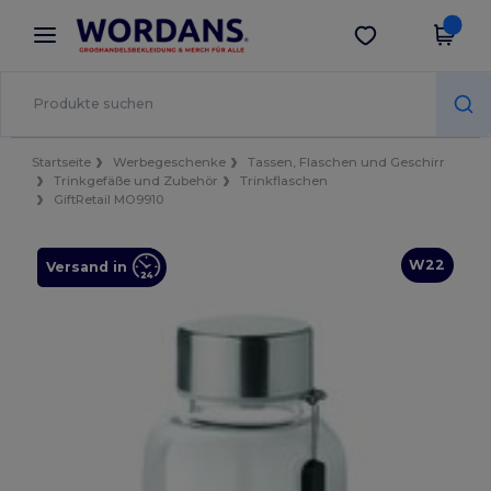
×
Wordans App
App holen
Bessere Preise in der App!
Startseite
Werbegeschenke
Tassen, Flaschen und Geschirr
Trinkgefäße und Zubehör
Trinkflaschen
GiftRetail MO9910
W22
Versand in