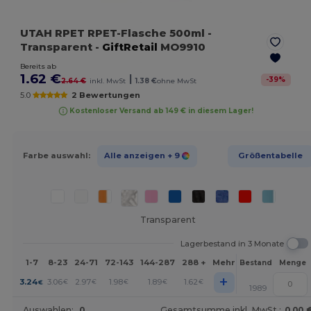
UTAH RPET RPET-Flasche 500ml
-
Transparent
-
GiftRetail
MO9910
Bereits ab
1.62 €
|
-
39
%
2.64 €
inkl. MwSt
1.38 €
ohne MwSt
5.0
2 Bewertungen
Kostenloser Versand ab 149 € in diesem Lager!
Farbe auswahl:
Alle anzeigen
+ 9
Größentabelle
Transparent
Lagerbestand in 3 Monate
1-7
8-23
24-71
72-143
144-287
288 +
Mehr
Bestand
Menge
+
3.24
3.06
2.97
1.98
1.89
1.62
€
€
€
€
€
€
1989
Auswahlen:
0
Gesamtsumme inkl. MwSt.:
0.00 