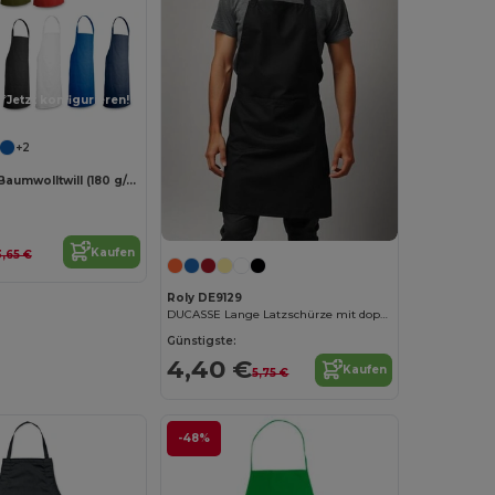
Jetzt konfigurieren!
+2
Schürze aus Baumwolltwill (180 g/m²)
Kaufen
3,65 €
Roly DE9129
DUCASSE Lange Latzschürze mit doppelter Fronttasche und passenden Trägern
Günstigste:
4,40 €
Kaufen
5,75 €
-48%