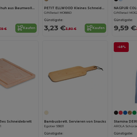
Küchenhandschuh aus Baumwolle (60% recycelter)
PETIT ELLWOOD Kleines Schneidebrett
GiftRetail MO8860
GiftRetail MO6
Günstigste:
Günstigste:
3,23 €
9,59 €
Kaufen
Kaufen
,19 €
3,80 €
-48%
Jetzt konfigurieren!
es Schneidebrett
Bambusbrett. Servieren von Snacks
Stamina DE9
1
Egotier 93831
Günstigste:
Günstigste: