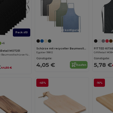
Jetzt konfigurieren!
Pack x10
+6
Schürze mit recycelter Baumwolle (140 g/m²)
FITTED KITA
ftRetail MO7251
Egotier 99812
GiftRetail MO8
KITAB Vielseitige Baumwollschürze für Küche und Garten
Günstigste:
Günstigste:
4,05 €
5,78 €
Kaufen
€
44,50 €
-45%
-16%