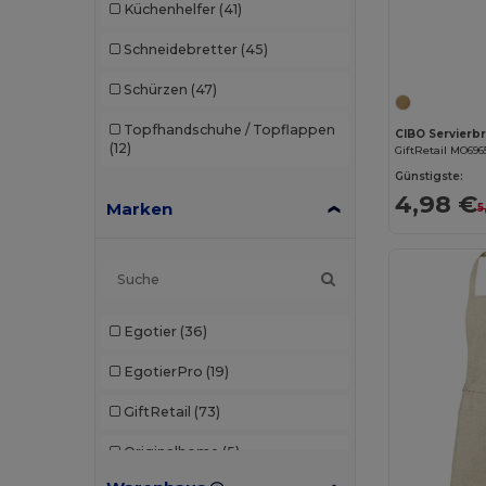
Küchenhelfer
(41)
Schneidebretter
(45)
Schürzen
(47)
Topfhandschuhe / Topflappen
CIBO Servierbr
(12)
GiftRetail MO696
Günstigste:
4,98 €
Marken
5
Egotier
(36)
EgotierPro
(19)
GiftRetail
(73)
Originalhome
(5)