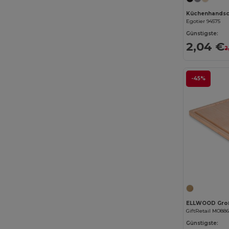
Egotier 94575
Günstigste:
2,04 €
2
-45%
ELLWOOD Groß
GiftRetail MO886
Günstigste: