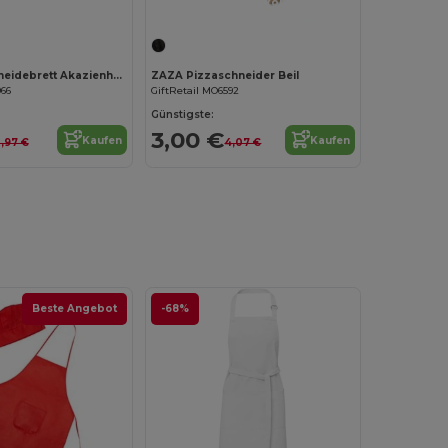
Jetzt konfigurieren!
SERVIRO Schneidebrett Akazienholz
ZAZA Pizzaschneider Beil
966
GiftRetail MO6592
Günstigste:
3,00 €
Kaufen
Kaufen
,97 €
4,07 €
Beste Angebot
-68%