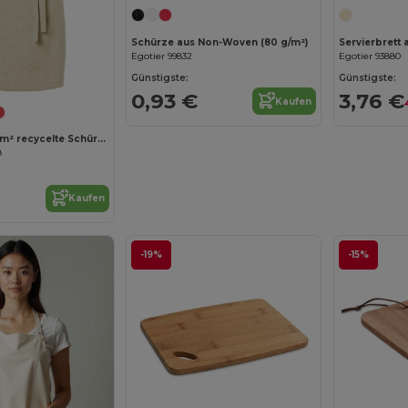
Schürze aus Non-Woven (80 g/m²)
Servierbrett
Egotier 99832
Egotier 93880
Günstigste:
Günstigste:
0,93 €
3,76 €
Kaufen
Pheebs 200 g/m² recycelte Schürze
8
Kaufen
-19%
-15%