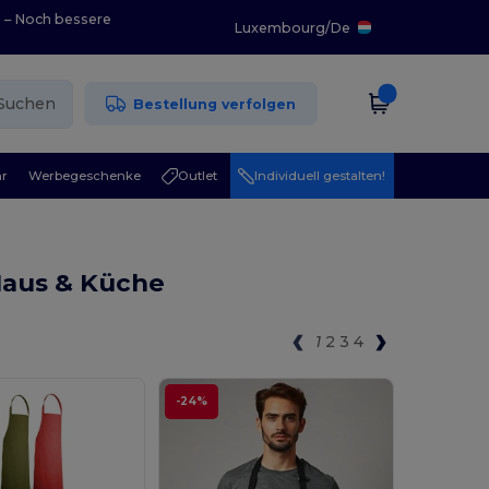
0 – Noch bessere
Luxembourg
/
De
Suchen
Bestellung verfolgen
r
Werbegeschenke
Outlet
Individuell gestalten!
Haus & Küche
1
2
3
4
-24%