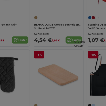
Jetzt konfigurieren!
Jetzt konfigurieren!
ett mit Griff
BEMGA LARGE Großes Schneidebrett Bambus
Stamina DE9
1
GiftRetail MO6779
Günstigste:
Günstigste:
4,54 €
1,07 €
Kaufen
Kaufen
05 €
5,96 €
1
Organic
Cotton
-15%
-61%
Jetzt konfigurieren!
Jetzt konfigurieren!