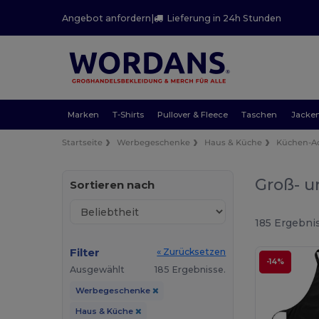
Angebot anfordern
|
Lieferung in 24h Stunden
Marken
T-Shirts
Pullover & Fleece
Taschen
Jacke
Startseite
Werbegeschenke
Haus & Küche
Küchen-Ac
Groß- u
Sortieren nach
185 Ergebni
Filter
« Zurücksetzen
-14%
Ausgewählt
185 Ergebnisse.
Werbegeschenke
Haus & Küche