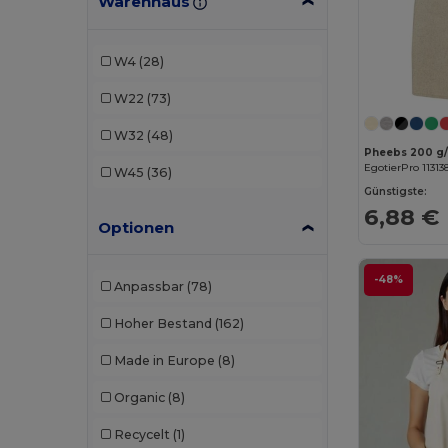
Warenhaus
Roly
(1)
Seasons
(24)
W4
(28)
Stamina
(27)
W22
(73)
W32
(48)
EgotierPro 11313
W45
(36)
Günstigste:
6,88 €
Optionen
-48%
Anpassbar
(78)
Hoher Bestand
(162)
Made in Europe
(8)
Organic
(8)
Recycelt
(1)