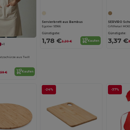
Jetzt konfigurieren!
Servierbrett aus Bambus
Egotier 93966
GiftRetail MO6
Günstigste:
Günstigste:
1,78 €
3,37 €
Kaufen
2,20 €
3
+1
tzschürze aus Twill
Kaufen
,59 €
-24%
-37%