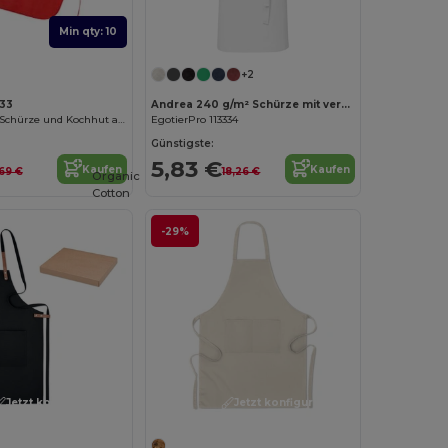
Min qty: 10
+2
133
Andrea 240 g/m² Schürze mit verstellbarem Nackenband
JAMIE Set aus Schürze und Kochhut aus Vliesstoff
EgotierPro 113334
Günstigste:
5,83 €
Kaufen
Kaufen
,69 €
18,26 €
Organic
Cotton
-29%
Jetzt konfigurieren!
Jetzt konfigurieren!