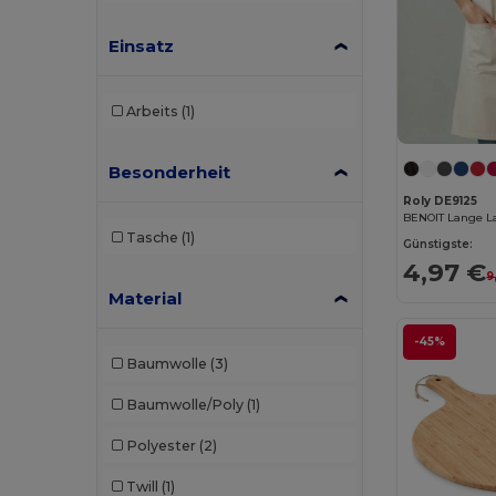
Einsatz
Arbeits
(1)
Besonderheit
Roly DE9125
BENOIT Lange La
Tasche
(1)
Günstigste:
4,97 €
9
Material
-45%
Baumwolle
(3)
Baumwolle/Poly
(1)
Polyester
(2)
Twill
(1)