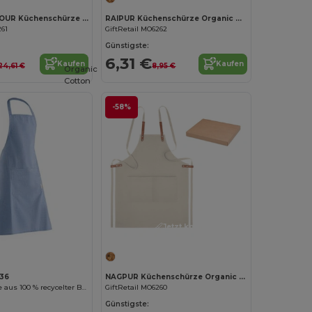
NAGPUR COLOUR Küchenschürze Organic Cotton
RAIPUR Küchenschürze Organic Cotton
261
GiftRetail MO6262
Günstigste:
6,31 €
Kaufen
Kaufen
24,61 €
8,95 €
Organic
Cotton
-58%
Jetzt konfigurieren!
136
NAGPUR Küchenschürze Organic Cotton
AROLA Schürze aus 100 % recycelter Baumwolle in melierter Optik
GiftRetail MO6260
Günstigste: