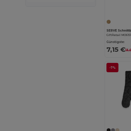
SERVE Schnittbr
GiftRetail MO615
Günstigste:
7,15 €
13,
-7%