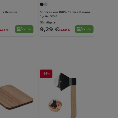
 aus Bambus
Schürze aus 100% Canvas-Baumwolle (300 g/m²) mit Metalldetails
Egotier 99816
Günstigste:
9,29 €
Kaufen
Kaufen
4,33 €
14,60 €
-26%