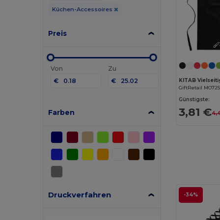
Küchen-Accessoires
Preis
Von
Zu
€
€
GiftRetail MO725
Günstigste:
3,81 €
Farben
4,
Druckverfahren
-34%