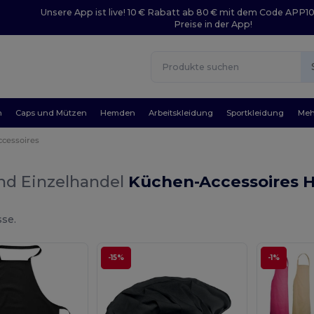
Unsere App ist live! 10 € Rabatt ab 80 € mit dem Code APP1
Preise in der App!
n
Caps und Mützen
Hemden
Arbeitskleidung
Sportkleidung
Meh
cessoires
nd Einzelhandel
Küchen-Accessoires 
sse.
-15%
-1%