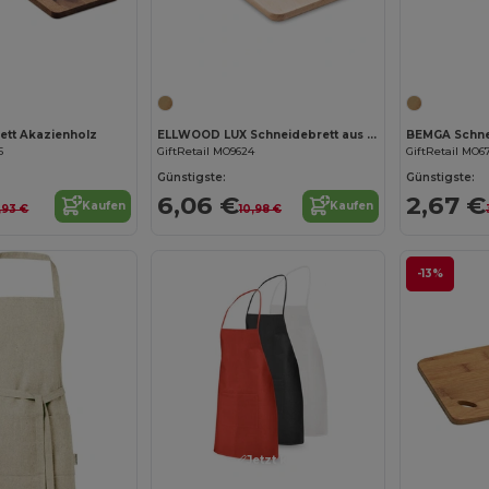
Jetzt konfigurieren!
ett Akazienholz
ELLWOOD LUX Schneidebrett aus Erlenholz
BEMGA Schne
5
GiftRetail MO9624
GiftRetail MO6
Günstigste:
Günstigste:
6,06 €
2,67 €
Kaufen
Kaufen
,93 €
10,98 €
-13%
Jetzt konfigurieren!