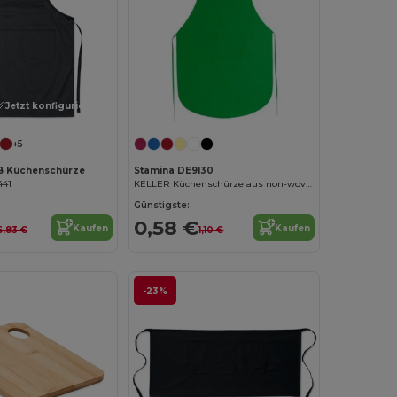
Jetzt konfigurieren!
+5
B Küchenschürze
Stamina DE9130
441
KELLER Küchenschürze aus non-woven
Günstigste:
0,58 €
Kaufen
Kaufen
6,83 €
1,10 €
-23%