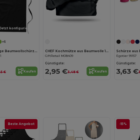
Jetzt konfigurieren!
Jetzt konfigurieren!
+6
KITAB Vielseitige Baumwollschürze für Küche und Garten
CHEF Kochmütze aus Baumwolle 130g/m²
1
GiftRetail MO8409
Egotier 99157
Günstigste:
Günstigste:
2,95 €
3,63 €
Kaufen
Kaufen
45 €
3,48 €
Beste Angebot
-15%