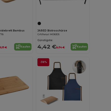
Jetzt konfigurieren!
Jetzt konfigurieren!
idebrett Bambus
JARED Bistroschürze
778
GiftRetail MO8305
Günstigste:
4,42 €
Kaufen
Kaufen
3,17 €
5,74 €
-36%
Jetzt konfigurieren!