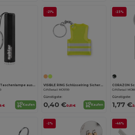
-21%
-23%
Jetzt konfigurieren!
SANLIGHT LED Taschenlampe aus Plastik
VISIBLE RING Schlüsselring Sicherheitsweste
CORAZON Sch
9
GiftRetail MO9199
GiftRetail MO8
Günstigste:
Günstigste:
0,40 €
1,77 €
Kaufen
Kaufen
26 €
0,51 €
2
-2%
-46%