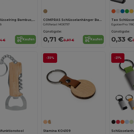
BALLARAT Schlüsselring Bambus, rund
COMPRAS Schlüsselanhänger Bambus
48
GiftRetail MO6797
EgotierPro 118
Günstigste:
Günstigste:
0,71 €
0,33 €
Kaufen
Kaufen
54 €
0,97 €
-35%
-21%
tifunktionstool
Stamina KO4109