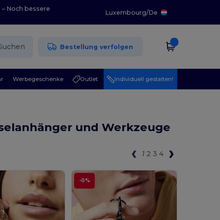
0 – Noch bessere
Luxembourg
/
De
Suchen
Bestellung verfolgen
r
Werbegeschenke
Outlet
Individuell gestalten!
sselanhänger und Werkzeuge
1
2
3
4
-0%