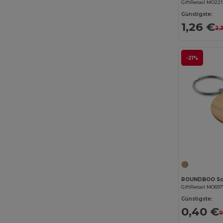
GiftRetail MO22
Günstigste:
1,26 €
2,
-21%
GiftRetail MO69
Günstigste:
0,40 €
0