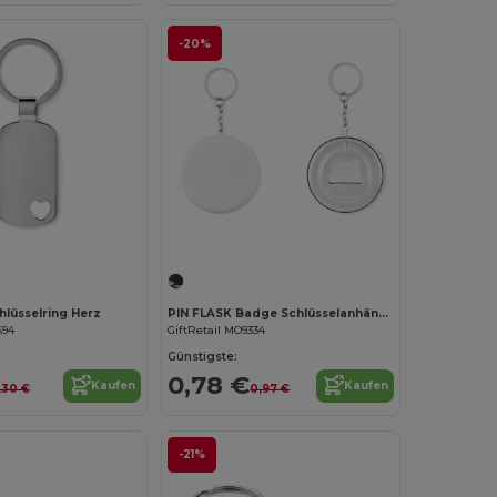
-20%
Jetzt konfigurieren!
lüsselring Herz
PIN FLASK Badge Schlüsselanhänger
694
GiftRetail MO9334
Günstigste:
0,78 €
Kaufen
Kaufen
,30 €
0,97 €
-21%