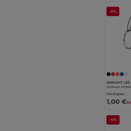
-21%
GiftRetail MO946
Günstigste:
1,00 €
1,
-41%