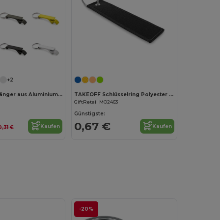
Jetzt konfigurieren!
Jetzt konfigurieren!
+2
Schlüsselanhänger aus Aluminium mit Flaschenöffner
TAKEOFF Schlüsselring Polyester Tag
GiftRetail MO2463
Günstigste:
0,67 €
Kaufen
Kaufen
0,31 €
-20%