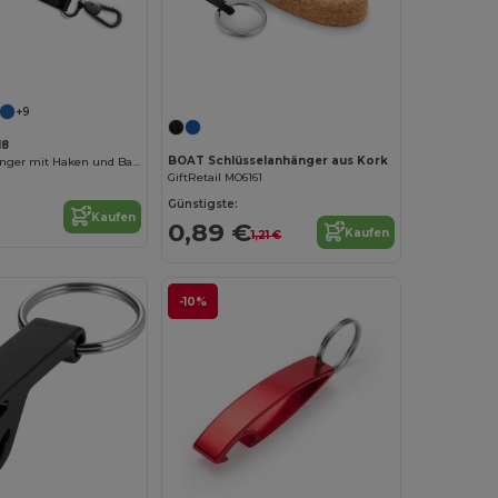
Jetzt konfigurieren!
+9
18
BOAT Schlüsselanhänger aus Kork
Schlüsselanhänger mit Haken und Band
GiftRetail MO6161
Günstigste:
Kaufen
0,89 €
Kaufen
1,21 €
-10%
Jetzt konfigurieren!