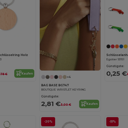
hlüsselring Holz
73
Egotier 93151
Günstigste:
0,25 €
Kaufen
,78 €
+4
BAG BASE BG747
BOUTIQUE WRISTLET KEYRING
Günstigste:
2,81 €
Kaufen
3,00 €
-20%
-51%