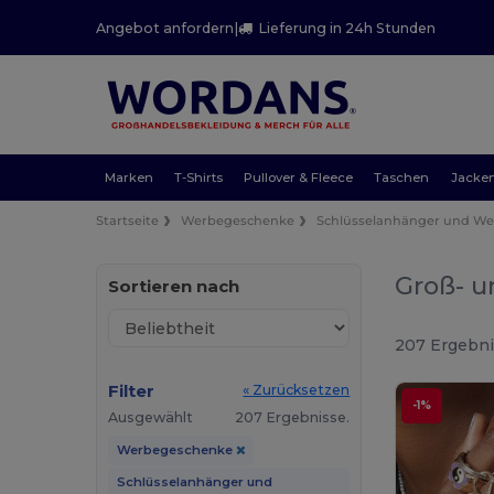
Angebot anfordern
|
Lieferung in 24h Stunden
Marken
T-Shirts
Pullover & Fleece
Taschen
Jacke
Startseite
Werbegeschenke
Schlüsselanhänger und W
Groß- u
Sortieren nach
207 Ergebni
Filter
« Zurücksetzen
-1%
Ausgewählt
207 Ergebnisse.
Werbegeschenke
Schlüsselanhänger und