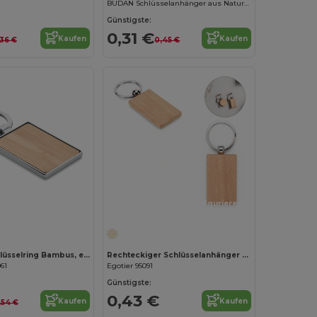
BUDAN Schlüsselanhänger aus Naturholz mit Metallring
Günstigste:
0,31 €
Kaufen
Kaufen
,36 €
0,45 €
Jetzt konfigurieren!
Jetzt konfigurieren!
BENDIGO Schlüsselring Bambus, eckig
Rechteckiger Schlüsselanhänger aus Buchenholz
61
Egotier 95091
Günstigste:
0,43 €
Kaufen
Kaufen
,54 €