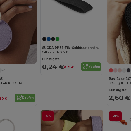
Jetzt konfigurieren!
SUORA RPET-Filz-Schlüsselanhänger
GiftRetail MO6508
Günstigste:
0,24 €
Kaufen
0,41 €
+3
45
Bag Base BG
ULAR KEY CLIP
BOUTIQUE HEA
Günstigste:
2,60 €
Kaufen
,60 €
-6%
-21%