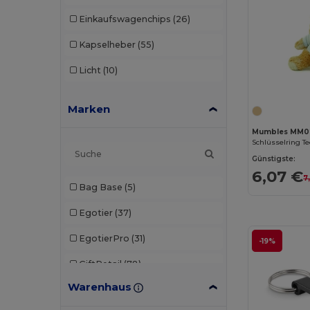
Einkaufswagenchips
(26)
Kapselheber
(55)
Licht
(10)
Marken
Mumbles MM0
Schlüsselring T
Günstigste:
6,07 €
7
Bag Base
(5)
Egotier
(37)
EgotierPro
(31)
-19%
GiftRetail
(78)
Warenhaus
Kimood
(1)