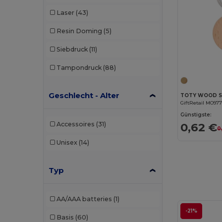
Laser
(43)
Resin Doming
(5)
Siebdruck
(11)
Tampondruck
(88)
Geschlecht - Alter
TOTY WOOD Sc
GiftRetail MO97
Günstigste:
0,62 €
Accessoires
(31)
0
Unisex
(14)
Typ
AA/AAA batteries
(1)
-21%
Basis
(60)