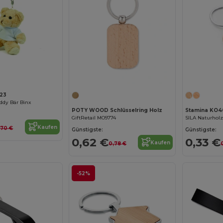
Jetzt konfigurieren!
23
eddy Bär Binx
POTY WOOD Schlüsselring Holz
Stamina KO4
GiftRetail MO9774
Kaufen
,70 €
Günstigste:
Günstigste:
0,62 €
0,33 €
Kaufen
0,78 €
-52%