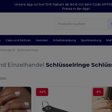
Unsere App ist live! 10 € Rabatt ab 80 € mit dem Code APP1
Preise in der App!
n
Caps und Mützen
Hemden
Arbeitskleidung
Sportkleidung
Meh
erkzeuge
Schlüsselringe
nd Einzelhandel
Schlüsselringe Schlü
sse.
-42%
-0%