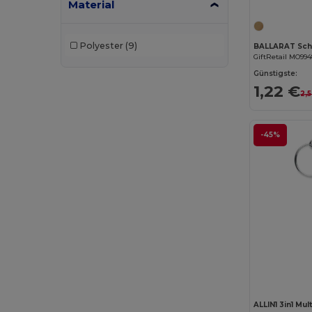
Material
Polyester
(9)
GiftRetail MO99
Günstigste:
1,22 €
2,
-45%
ALLIN1 3in1 Mul