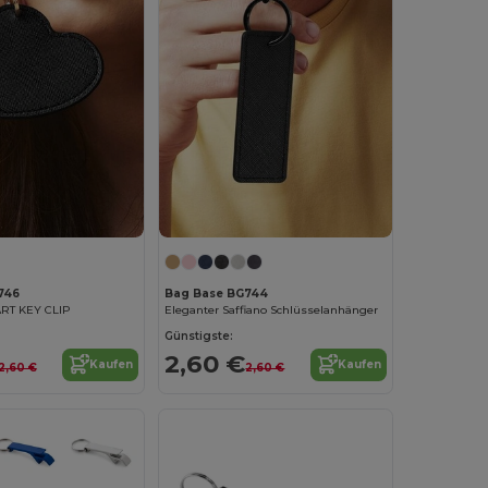
746
Bag Base BG744
RT KEY CLIP
Eleganter Saffiano Schlüsselanhänger
Günstigste:
2,60 €
Kaufen
Kaufen
2,60 €
2,60 €