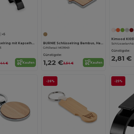
Jetzt konfigurieren!
Jetzt konfigurieren!
+5
Kimood KI05
OVIKEY Schlüsselring mit Kapselheber
BURNIE Schlüsselring Bambus, Haus
3
GiftRetail MO9949
Günstigste:
Günstigste:
2,81 €
1,22 €
Kaufen
Kaufen
,44 €
2,54 €
-26%
-25%
Jetzt konfigurieren!