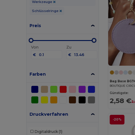
Werkzeuge
Schlüsselringe
Preis
Von
Zu
€
€
Farben
Bag Base BG7
BOUTIQUE CIRC
Günstigste:
2,58 €
2
Druckverfahren
-20%
Digitaldruck
(1)