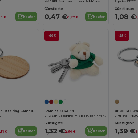
12
MARBEL Naturholz-Leder-Schlüsselanhänger
Egotier 93077
Günstigste:
Günstigste:
0,47 €
1,08 €
Kaufen
Kaufen
30 €
0,72 €
1
-49%
-45%
ROUNDBOO Schlüsselring Bambus, rund
Stamina KO4079
77
SITO Schlüsselring mit Teddybär in farbigem T-Shirt aus weichem Polyester
GiftRetail MO99
Günstigste:
Günstigste:
1,32 €
1,39 €
Kaufen
Kaufen
,51 €
2,60 €
2