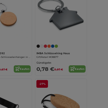
Jetzt konfigurieren!
092
IMBA Schlüsselring Haus
SILA Naturholz-Schlüsselanhänger in zwei Ausführungen
GiftRetail MO8877
Günstigste:
0,78 €
Kaufen
Kaufen
0,67 €
0,97 €
-27%