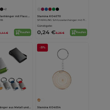
+2
Tao Schlüsselanhänger mit Flaschen- und Dosenöffner
Stamina KO4070
018
SPARKLING Schlüsselanhänger mit Flaschenöffner aus Aluminum
Günstigste:
0,24 €
Kaufen
Kaufen
0,44 €
0,26 €
-31%
Jetzt konfigurieren!
Schlüsselanhänger aus Metall und Gurtband
Stamina KO4054