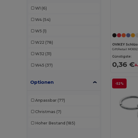
Mumbles
(1)
W1
(6)
Stamina
(54)
W4
(54)
W5
(1)
W22
(78)
GiftRetail MO692
W32
(31)
Günstigste:
0,36 €
W45
(37)
0
Optionen
-52%
Anpassbar
(77)
Christmas
(7)
Hoher Bestand
(185)