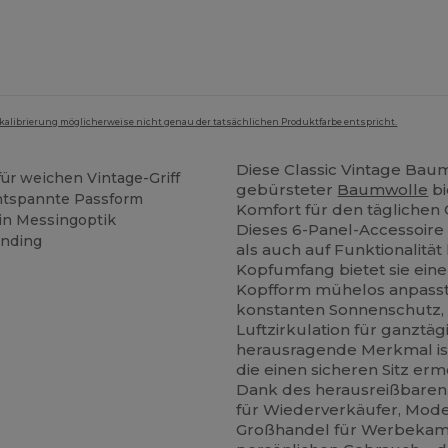
mkalibrierung möglicherweise nicht genau der tatsächlichen Produktfarbe entspricht.
Diese Classic Vintage Ba
ür weichen Vintage-Griff
gebürsteter
Baumwolle
bi
entspannte Passform
Komfort für den täglichen
 in Messingoptik
Dieses 6-Panel-Accessoire i
anding
als auch auf Funktionalität
Kopfumfang bietet sie eine 
Kopfform mühelos anpasst.
konstanten Sonnenschutz,
Luftzirkulation für ganztä
herausragende Merkmal ist 
die einen sicheren Sitz erm
Dank des herausreißbaren E
für Wiederverkäufer, Mod
Großhandel für Werbekamp