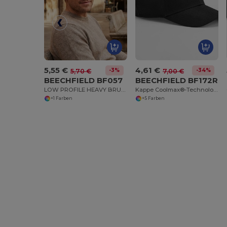
5,55 €
4,61 €
-3%
-34%
5,70 €
7,00 €
BEECHFIELD BF057
BEECHFIELD BF172R
LOW PROFILE HEAVY BRUSHED COTTON CAP
Kappe Coolmax®-Technologie
+1 Farben
+5 Farben