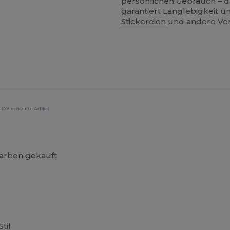
persönlichen Gebrauch – 
garantiert Langlebigkeit un
Stickereien
und andere Ver
369 verkaufte Artikel
Farben gekauft
til