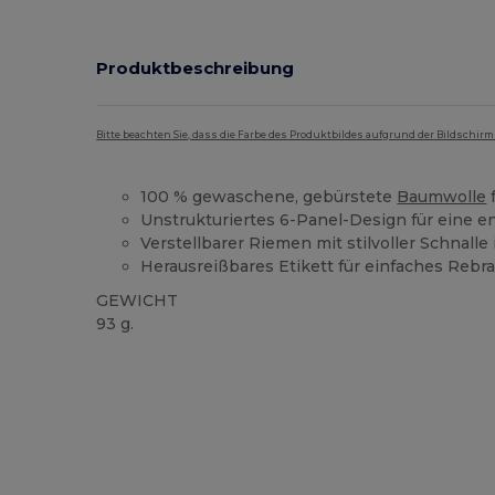
Produktbeschreibung
Bitte beachten Sie, dass die Farbe des Produktbildes aufgrund der Bildschir
100 % gewaschene, gebürstete
Baumwolle
f
Unstrukturiertes 6-Panel-Design für eine 
Verstellbarer Riemen mit stilvoller Schnalle
Herausreißbares Etikett für einfaches Rebr
GEWICHT
93 g.
Tear Away
Hoher Bestand