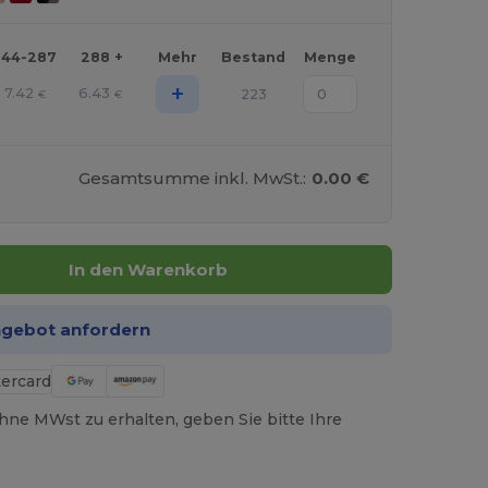
144-287
288 +
Mehr
Bestand
Menge
+
7.42
6.43
223
€
€
Gesamtsumme inkl. MwSt.:
0.00 €
In den Warenkorb
ngebot anfordern
hne MWst zu erhalten, geben Sie bitte Ihre