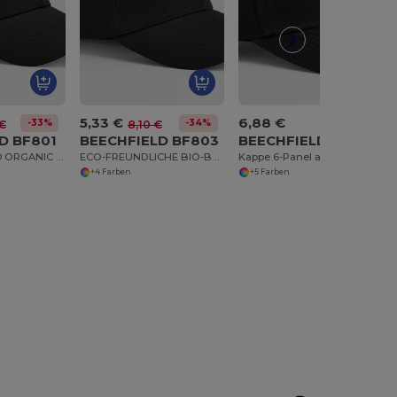
5,33 €
6,88 €
-33%
-34%
 €
8,10 €
D BF801
BEECHFIELD BF803
BEECHFIELD BF820
EARTHAWARE® ORGANIC COTTON CANVAS 6 PANEL CAP
ECO-FREUNDLICHE BIO-BAUMWOLLE STRETCH-KAPPE
Kappe 6-Panel aus Bio-Baumwolle
+4 Farben
+5 Farben