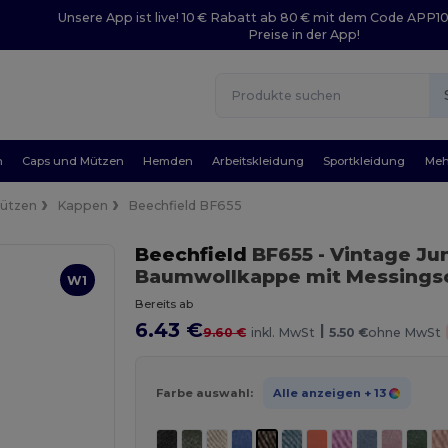
Unsere App ist live! 10 € Rabatt ab 80 € mit dem Code APP1
Preise in der App!
n
Caps und Mützen
Hemden
Arbeitskleidung
Sportkleidung
Meh
Mützen
Kappen
Beechfield BF655
Beechfield
BF655
- Vintage J
Baumwollkappe mit Messings
W1
Bereits ab
6.43 €
|
9.60 €
inkl. MwSt
5.50 €
ohne MwSt
Farbe auswahl:
Alle anzeigen
+ 13