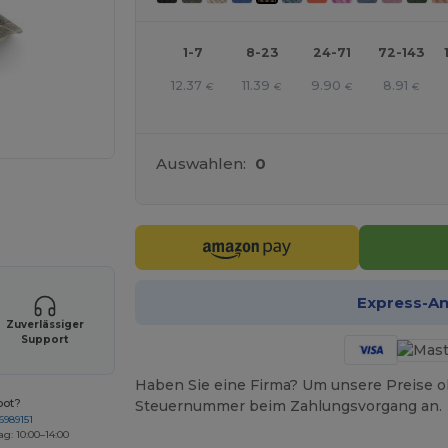
1-7
8-23
24-71
72-143
12.37
11.39
9.90
8.91
€
€
€
€
Auswahlen:
0
r Ihre Produkte an
Express-A
Zuverlässiger
Support
Haben Sie eine Firma? Um unsere Preise o
bot?
Steuernummer beim Zahlungsvorgang an.
6989151
ag: 10:00–14:00