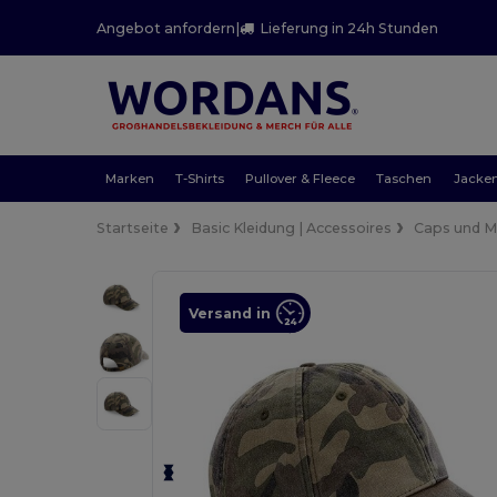
Angebot anfordern
|
Lieferung in 24h Stunden
Marken
T-Shirts
Pullover & Fleece
Taschen
Jacke
Startseite
Basic Kleidung | Accessoires
Caps und 
Versand in