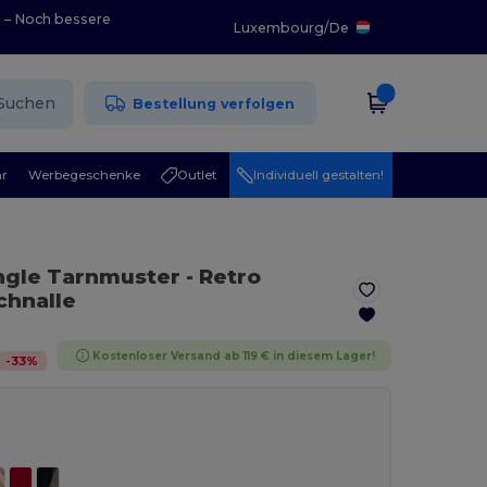
0 – Noch bessere
Luxembourg
/
De
Suchen
Bestellung verfolgen
r
Werbegeschenke
Outlet
Individuell gestalten!
ungle Tarnmuster
- Retro
chnalle
Kostenloser Versand ab 119 € in diesem Lager!
-
33
%