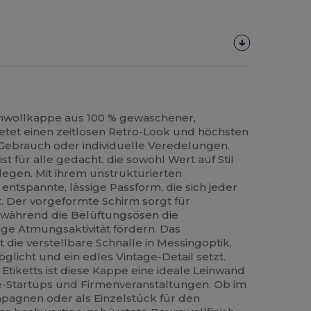
umwollkappe aus 100 % gewaschener,
etet einen zeitlosen Retro-Look und höchsten
 Gebrauch oder individuelle Veredelungen.
st für alle gedacht, die sowohl Wert auf Stil
 legen. Mit ihrem unstrukturierten
entspannte, lässige Passform, die sich jeder
 Der vorgeformte Schirm sorgt für
 während die Belüftungsösen die
gige Atmungsaktivität fördern. Das
die verstellbare Schnalle in Messingoptik,
öglicht und ein edles Vintage-Detail setzt.
tiketts ist diese Kappe eine ideale Leinwand
e-Startups und Firmenveranstaltungen. Ob im
agnen oder als Einzelstück für den