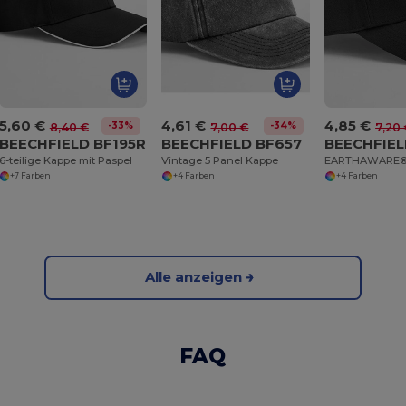
5,60 €
4,61 €
4,85 €
-33%
-34%
8,40 €
7,00 €
7,20
BEECHFIELD BF195R
BEECHFIELD BF657
BEECHFIEL
6-teilige Kappe mit Paspel
Vintage 5 Panel Kappe
+7 Farben
+4 Farben
+4 Farben
Alle anzeigen
FAQ