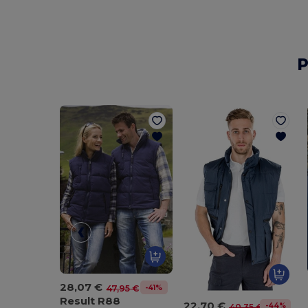
P
28,07 €
-41%
47,95 €
Result R88
22,70 €
-44%
40,35 €