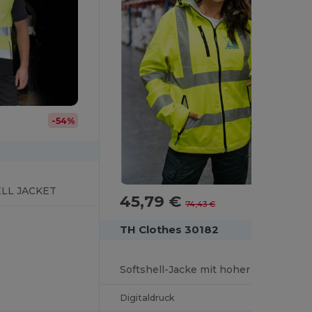
-54%
LL JACKET
45,79 €
-38%
74,43 €
TH Clothes 30182
Softshell-Jacke mit hoher Sichtbarkeit (Unisex)
Digitaldruck