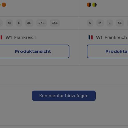
S
M
L
XL
2XL
3XL
S
M
L
XL
W1
Frankreich
W1
Frankreich
Produktansicht
Produkta
Kommentar hinzufügen