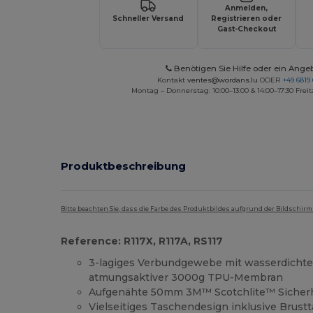
Anmelden,
Schneller Versand
Registrieren oder
Gast-Checkout
Benötigen Sie Hilfe oder ein Ange
Kontakt
ventes@wordans.lu
ODER
+49 6819 
Montag – Donnerstag: 10:00–13:00 & 14:00–17:30 Freit
Produktbeschreibung
Bitte beachten Sie, dass die Farbe des Produktbildes aufgrund der Bildschir
Reference: R117X, R117A, RS117
3-lagiges Verbundgewebe mit wasserdich
atmungsaktiver 3000g TPU-Membran
Aufgenähte 50mm 3M™ Scotchlite™ Sicherhe
Vielseitiges Taschendesign inklusive Brus