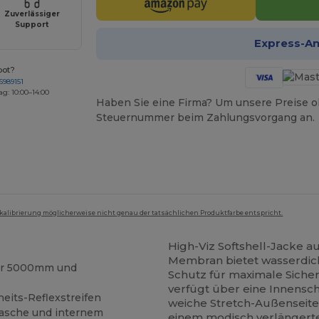
Zuverlässiger
Support
Express-A
bot?
6989151
ag: 10:00–14:00
Haben Sie eine Firma? Um unsere Preise o
Steuernummer beim Zahlungsvorgang an.
mkalibrierung möglicherweise nicht genau der tatsächlichen Produktfarbe entspricht.
High-Viz Softshell-Jacke 
Membran bietet wasserdic
ter 5000mm und
Schutz für maximale Sicher
verfügt über eine Innensc
its-Reflexstreifen
weiche Stretch-Außenseite
ttasche und internem
einem modisch verlängerten