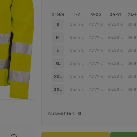
Größe
1-7
8-23
24-71
72-
54.14
47.77
44.59
39.8
S
€
€
€
54.14
47.77
44.59
39.8
M
€
€
€
54.14
47.77
44.59
39.8
L
€
€
€
54.14
47.77
44.59
39.8
XL
€
€
€
54.14
47.77
44.59
39.8
XXL
€
€
€
54.14
47.77
44.59
39.8
3XL
€
€
€
r Ihre Produkte an
Auswahlen:
0