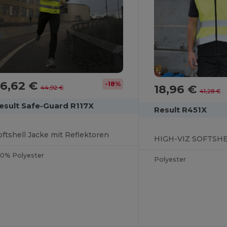
36,62 €
-18%
18,96 €
44,92 €
41,28 €
esult Safe-Guard R117X
Result R451X
oftshell Jacke mit Reflektoren
HIGH-VIZ SOFTSHE
00% Polyester
Polyester