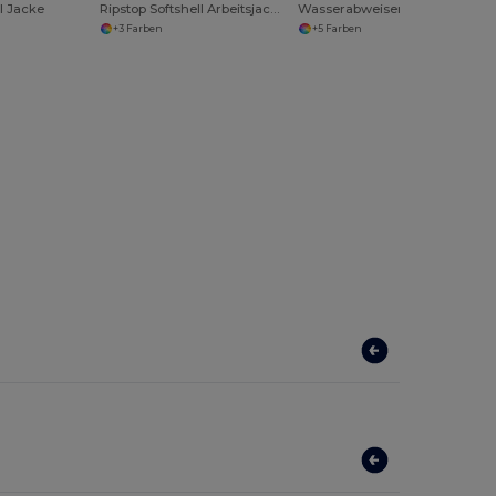
ll Jacke
Ripstop Softshell Arbeitsjacke
Wasserabweisende Leichte Körperweste
+3 Farben
+5 Farben