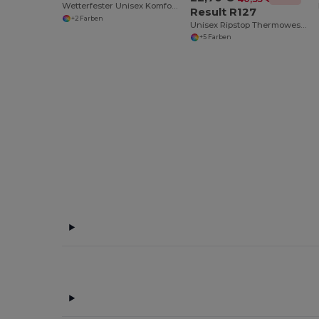
Wetterfester Unisex Komfort-Bodywarmer
Result R127
+2 Farben
Unisex Ripstop Thermoweste mit Taschenvielfalt
+5 Farben