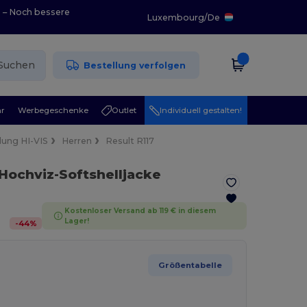
0 – Noch bessere
Luxembourg
/
De
Suchen
Bestellung verfolgen
r
Werbegeschenke
Outlet
Individuell gestalten!
dung HI-VIS
Herren
Result R117
 Hochviz-Softshelljacke
Kostenloser Versand ab 119 € in diesem
Lager!
-
44
%
Größentabelle