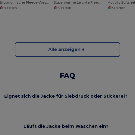
Ergonomische Fleece-Weste für Aktive
Superwarme Leichte Fleecejacke mit Stretch
Activity Softshe
+5 Farben
+7 Farben
+2 Farben
Alle anzeigen
FAQ
Eignet sich die Jacke für Siebdruck oder Stickerei?
Läuft die Jacke beim Waschen ein?