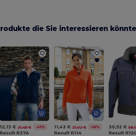
rodukte die Sie interessieren könnt
12,13 €
11,43 €
30,52 €
-43%
-46%
21,45 €
21,02 €
58,
Result R37A
Result R114
Result R12