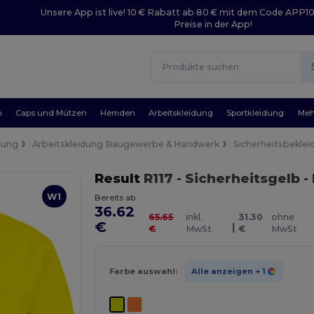
Unsere App ist live! 10 € Rabatt ab 80 € mit dem Code APP1
Preise in der App!
n
Caps und Mützen
Hemden
Arbeitskleidung
Sportkleidung
Meh
dung
Arbeitskleidung Baugewerbe & Handwerk
Sicherheitsbeklei
Result
R117
- Sicherheitsgelb
-
W1
Bereits ab
36.62
65.65
inkl.
31.30
ohne
€
|
€
MwSt
€
MwSt
Farbe auswahl:
Alle anzeigen
+ 1