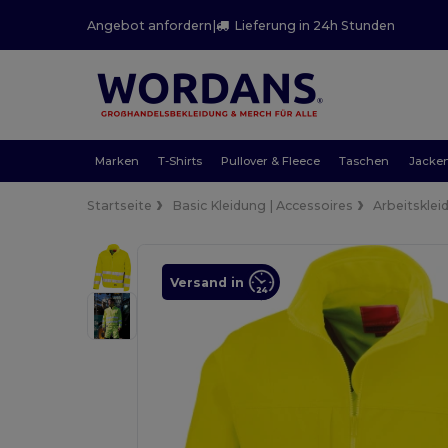
Angebot anfordern
|
Lieferung in 24h Stunden
Marken
T-Shirts
Pullover & Fleece
Taschen
Jacke
Startseite
Basic Kleidung | Accessoires
Arbeitsklei
Versand in