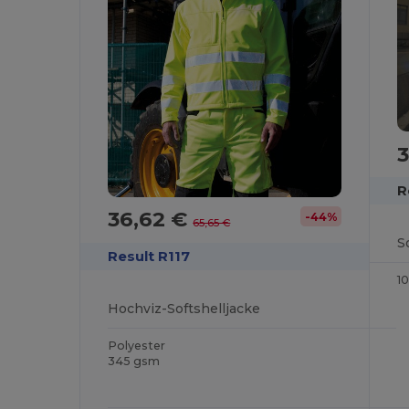
R
36,62 €
-44%
65,65 €
S
Result R117
1
Hochviz-Softshelljacke
Polyester
345 gsm