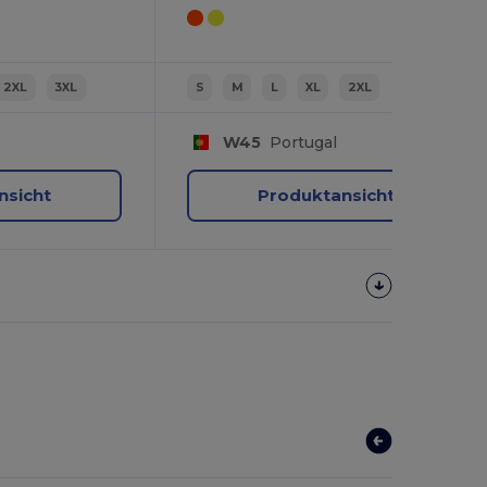
2XL
3XL
S
M
L
XL
2XL
W45
Portugal
nsicht
Produktansicht