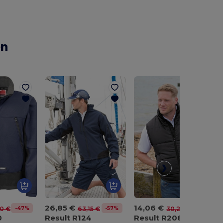
en
26,85 €
14,06 €
-47%
-57%
-54%
10 €
63,15 €
30,25 €
0
Result R124
Result R208X