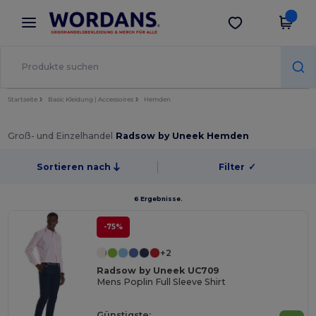
×
Wordans App
App holen
Bessere Preise in der App!
Startseite
Basic Kleidung | Accessoires
Hemden
Groß- und Einzelhandel
Radsow by Uneek Hemden
Sortieren nach
Filter
✓
6 Ergebnisse.
-75%
+2
Radsow by Uneek UC709
Mens Poplin Full Sleeve Shirt
Günstigste: