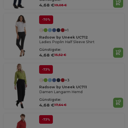
4,68 €
19,08 €
-70%
+1
Radsow by Uneek UC712
Ladies Poplin Half Sleeve Shirt
Günstigste:
4,68 €
15,52 €
-73%
+3
Radsow by Uneek UC711
Damen Langarm Hemd
Günstigste:
4,68 €
17,64 €
-73%