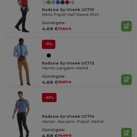
+2
Radsow by Uneek UC710
Mens Poplin Half Sleeve Shirt
Günstigste:
4,68 €
17,64 €
-71%
Radsow by Uneek UC713
Herren Langarm-Hemd
Günstigste:
4,68 €
15,87 €
-69%
Radsow by Uneek UC714
Herren -Kurzarm -Popel -Hemd
Günstigste:
4,68 €
14,99 €