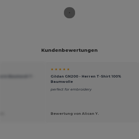
Kundenbewertungen
★ ★ ★ ★ ★
zarm Baumwoll T-
Gildan GN200 - Herren T-Shirt 100%
Baumwolle
perfect for embroidery
 I.
Bewertung von Alican Y.