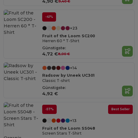
4,90 €
9,40 €
-41%
+23
Fruit of the Loom SC200
Herren 60 ° T-Shirt
Günstigste:
4,72 €
8,00 €
+14
Radsow by Uneek UC301
Classic T-shirt
Günstigste:
4,92 €
-57%
Best Seller
+13
Fruit of the Loom SS048
Screen Stars T-Shirt