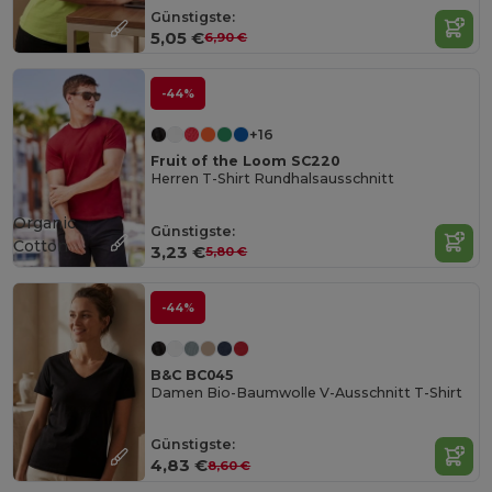
Günstigste:
5,05 €
6,90 €
-44%
+16
Fruit of the Loom SC220
Herren T-Shirt Rundhalsausschnitt
Organic
Günstigste:
Cotton
3,23 €
5,80 €
-44%
B&C BC045
Damen Bio-Baumwolle V-Ausschnitt T-Shirt
Günstigste:
4,83 €
8,60 €