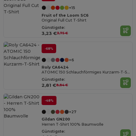
+15
Fruit of the Loom SC6
Original Full Cut T-Shirt
Günstigste:
3,23 €
3,75 €
-68%
+6
Roly CA6424
ATOMIC 150 Schlauchförmiges Kurzarm-T-Shirt
Günstigste:
2,81 €
8,84 €
-48%
+27
Gildan GN200
Herren T-Shirt 100% Baumwolle
Günstigste: