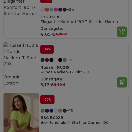
+54
JHK JK190
Eleganter Komfort 190 T-Shirt für Herren
Günstigste:
4,65 €
4,90 €
-41%
+3
Russell RU215
Runde Nacken-T-Shirt 210
Organic
Günstigste:
Cotton
5,17 €
8,80 €
-27%
+15
B&C BC02B
Bio-Rundhals-T-Shirt für Damen 150