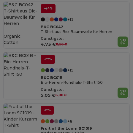
-44%
+12
B&C BC042
T-Shirt aus Bio-Baumwolle für Herren
Organic
Günstigste:
Cotton
4,73 €
8,50 €
-27%
+15
B&C BC01B
Bio-Herren-Rundhals-T-Shirt 150
Günstigste:
5,05 €
6,90 €
-17%
+8
Fruit of the Loom SC1019