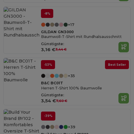
-8%
+17
GILDAN GN3000
Baumwoll-T-Shirt mit Rundhalsausschnitt
Günstigste:
3,16 €
3,44 €
-53%
Best Seller
+35
B&C BC01T
Herren T-Shirt 100% Baumwolle
Günstigste:
3,54 €
7,60 €
-39%
+39