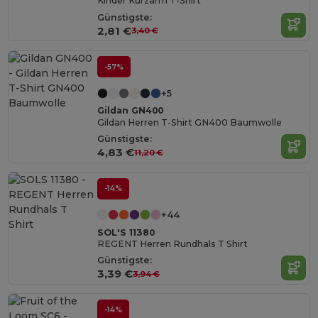
Kinder Kurzarm T-Shirt
Günstigste:
2,81 €
3,40 €
-57%
+5
Gildan GN400
Gildan Herren T-Shirt GN400 Baumwolle
Günstigste:
4,83 €
11,20 €
-14%
+44
SOL'S 11380
REGENT Herren Rundhals T Shirt
Günstigste:
3,39 €
3,94 €
-14%