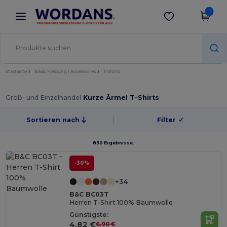
×
Wordans App
App holen
Bessere Preise in der App!
Startseite
Basic Kleidung | Accessoires
T-Shirts
Groß- und Einzelhandel
Kurze Ärmel T-Shirts
Sortieren nach
Filter
✓
830 Ergebnisse.
-30%
+34
B&C BC03T
Herren T-Shirt 100% Baumwolle
Günstigste:
4,82 €
6,90 €