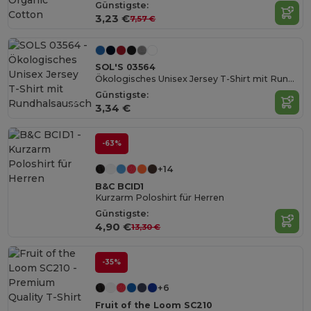
Organic
Günstigste:
Cotton
3,23 €
7,57 €
SOL'S 03564
Ökologisches Unisex Jersey T-Shirt mit Rundhalsausschnitt
Günstigste:
3,34 €
-63%
+14
B&C BCID1
Kurzarm Poloshirt für Herren
Günstigste:
4,90 €
13,30 €
-35%
+6
Fruit of the Loom SC210