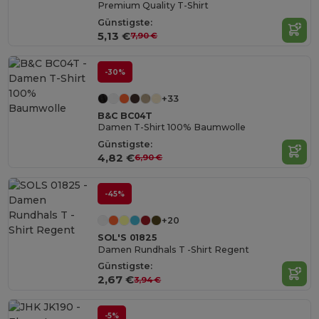
Premium Quality T-Shirt
Günstigste:
5,13 €
7,90 €
-30%
+33
B&C BC04T
Damen T-Shirt 100% Baumwolle
Günstigste:
4,82 €
6,90 €
-45%
+20
SOL'S 01825
Damen Rundhals T -Shirt Regent
Günstigste:
2,67 €
3,94 €
-5%