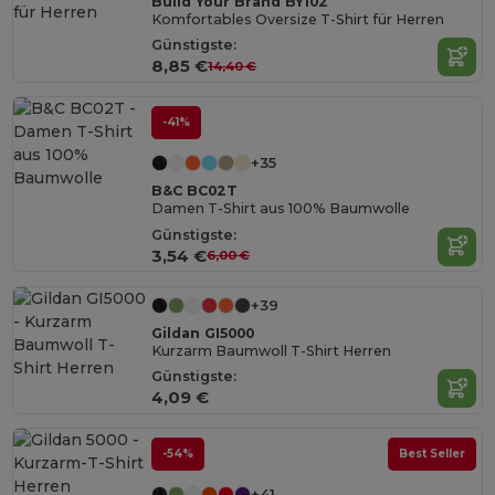
Build Your Brand BY102
Komfortables Oversize T-Shirt für Herren
Günstigste:
8,85 €
14,40 €
-41%
+35
B&C BC02T
Damen T-Shirt aus 100% Baumwolle
Günstigste:
3,54 €
6,00 €
+39
Gildan GI5000
Kurzarm Baumwoll T-Shirt Herren
Günstigste:
4,09 €
-54%
Best Seller
+41