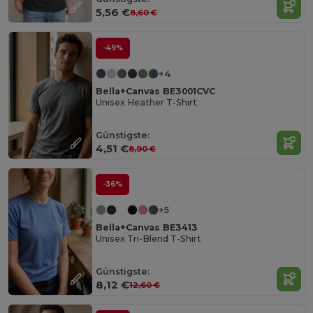
5,56 €
8,60 €
-49%
+4
Bella+Canvas BE3001CVC
Unisex Heather T-Shirt
Günstigste:
4,51 €
8,90 €
-36%
+5
Bella+Canvas BE3413
Unisex Tri-Blend T-Shirt
Günstigste:
8,12 €
12,60 €