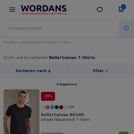
×
Wordans App
App holen
Bessere Preise in der App!
Startseite
Basic Kleidung | Accessoires
T-Shirts
Groß- und Einzelhandel
Bella+Canvas T-Shirts
Sortieren nach
Filter
✓
21 Ergebnisse.
-35%
+17
Bella+Canvas BE3001
Unisex-Baumwoll-T-Shirt
Günstigste: