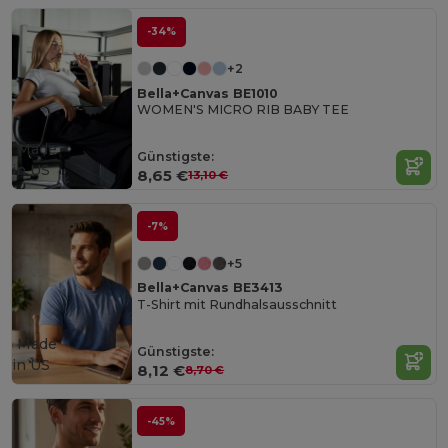
-34%
+2
Bella+Canvas BE1010
WOMEN'S MICRO RIB BABY TEE
Made
Günstigste:
in
US
8,65 €
13,10 €
-7%
+5
Bella+Canvas BE3413
T-Shirt mit Rundhalsausschnitt
Made
Günstigste:
in
US
8,12 €
8,70 €
-45%