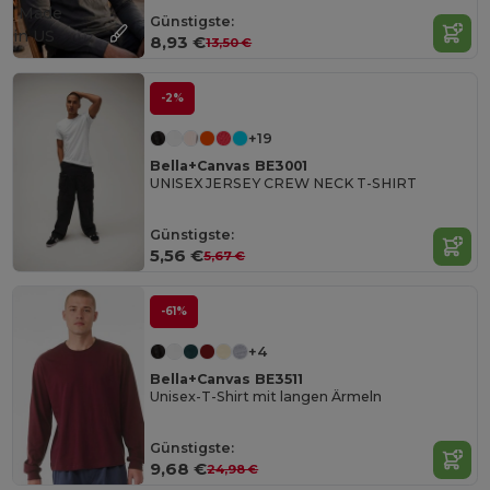
Made
Günstigste:
in
US
8,93 €
13,50 €
-2%
+19
Bella+Canvas BE3001
UNISEX JERSEY CREW NECK T-SHIRT
Günstigste:
5,56 €
5,67 €
-61%
+4
Bella+Canvas BE3511
Unisex-T-Shirt mit langen Ärmeln
Günstigste:
9,68 €
24,98 €