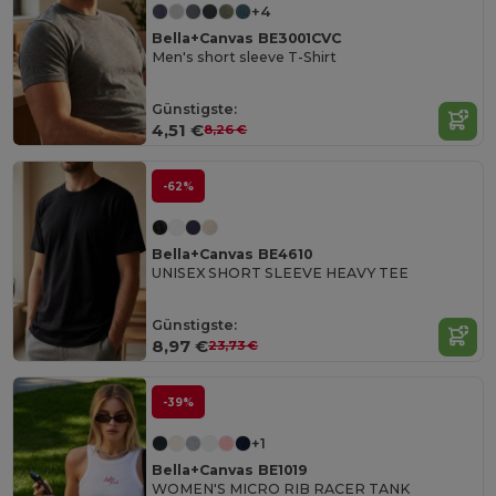
+4
Bella+Canvas BE3001CVC
Men's short sleeve T-Shirt
Günstigste:
4,51 €
8,26 €
-62%
Bella+Canvas BE4610
UNISEX SHORT SLEEVE HEAVY TEE
Günstigste:
8,97 €
23,73 €
-39%
+1
Bella+Canvas BE1019
WOMEN'S MICRO RIB RACER TANK