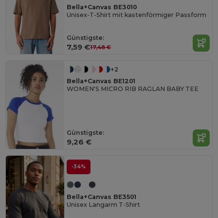
Bella+Canvas BE3010
Unisex-T-Shirt mit kastenförmiger Passform
Günstigste:
7,59 €
17,48 €
+2
Bella+Canvas BE1201
WOMEN'S MICRO RIB RAGLAN BABY TEE
Günstigste:
9,26 €
-34%
Bella+Canvas BE3501
Unisex Langarm T-Shirt