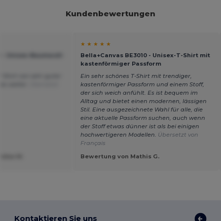
Kundenbewertungen
★ ★ ★ ★ ★
 - Unisex-Baumwoll-
Bella+Canvas BE3010 - Unisex-T-Shirt mit
kastenförmiger Passform
T-Shirt von sehr guter
Ein sehr schönes T-Shirt mit trendiger,
 es weiter.
Übersetzt
kastenförmiger Passform und einem Stoff,
der sich weich anfühlt. Es ist bequem im
Alltag und bietet einen modernen, lässigen
Stil. Eine ausgezeichnete Wahl für alle, die
eine aktuelle Passform suchen, auch wenn
der Stoff etwas dünner ist als bei einigen
hochwertigeren Modellen.
Übersetzt von
Français
idea M.
Bewertung von Mathis G.
Kontaktieren Sie uns