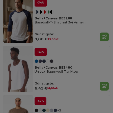
-34%
Bella+Canvas BE3200
Baseball-T-Shirt mit 3/4 Ärmeln
Günstigste:
9,08 €
13,80 €
-43%
Bella+Canvas BE3480
Unisex-Baumwoll-Tanktop
Günstigste:
6,45 €
11,30 €
-57%
+5