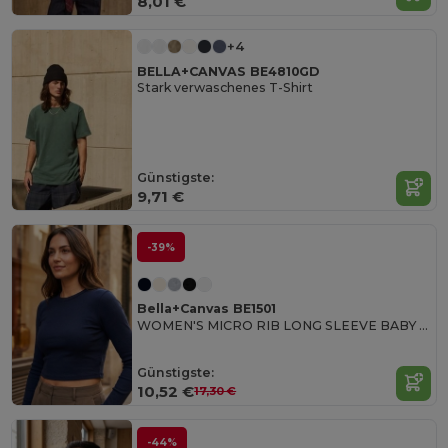
8,01 €
+4
BELLA+CANVAS BE4810GD
Stark verwaschenes T-Shirt
Günstigste:
9,71 €
-39%
Bella+Canvas BE1501
WOMEN'S MICRO RIB LONG SLEEVE BABY TEE
Günstigste:
10,52 €
17,30 €
-44%