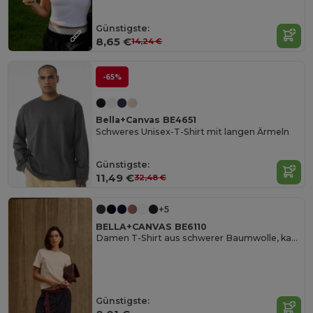
Günstigste:
8,65 €
14,24 €
-65%
Bella+Canvas BE4651
Schweres Unisex-T-Shirt mit langen Ärmeln
Günstigste:
11,49 €
32,48 €
+5
BELLA+CANVAS BE6110
Damen T-Shirt aus schwerer Baumwolle, kastiger Schnitt
Günstigste: