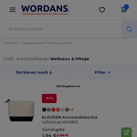
×
Wordans App
App holen
Bessere Preise in der App!
Startseite
Werbegeschenke
Wellness & Pflege
Groß- und Einzelhandel
Wellness & Pflege
Sortieren nach
Filter
✓
380 Ergebnisse.
-32%
+1
KLEUREN Kosmetiktasche
GiftRetail MO9815
Günstigste:
1,94 €
2,86 €