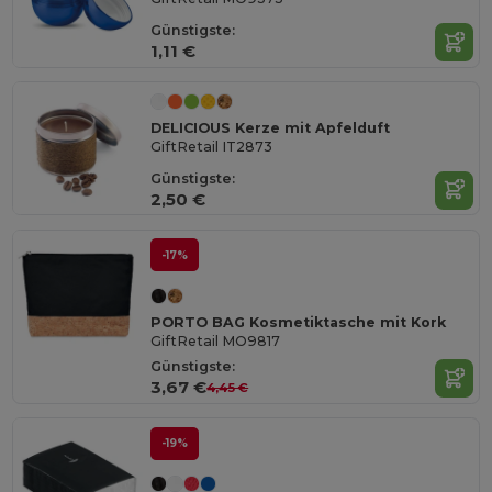
Günstigste:
1,11 €
DELICIOUS Kerze mit Apfelduft
GiftRetail IT2873
Günstigste:
2,50 €
-17%
PORTO BAG Kosmetiktasche mit Kork
GiftRetail MO9817
Günstigste:
3,67 €
4,45 €
-19%