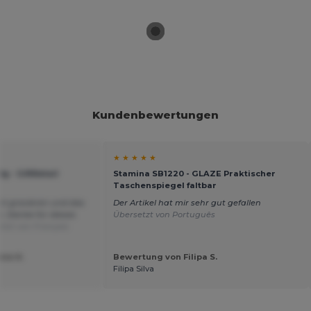
Kundenbewertungen
★ ★ ★ ★ ★
g - GiftRetail
Stamina SB1220 - GLAZE Praktischer
Taschenspiegel faltbar
cht gravieren und das
Der Artikel hat mir sehr gut gefallen
n. Danke für dieses
Übersetzt von Português
etzt von Français
ie H.
Bewertung von Filipa S.
Filipa Silva