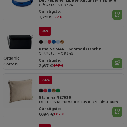
Duo -Spiegel Lippenbalsam Mit Spiegel
GiftRetail MO9374
Günstigste:
1,29 €
1,72 €
-16%
NEW & SMART Kosmetiktasche
GiftRetail MO9345
Organic
Günstigste:
Cotton
2,67 €
3,17 €
-54%
Stamina NE7536
DELPHIS Kulturbeutel aus 100 % Bio-Baumwolle mit passendem Puller
Günstigste:
0,84 €
1,82 €