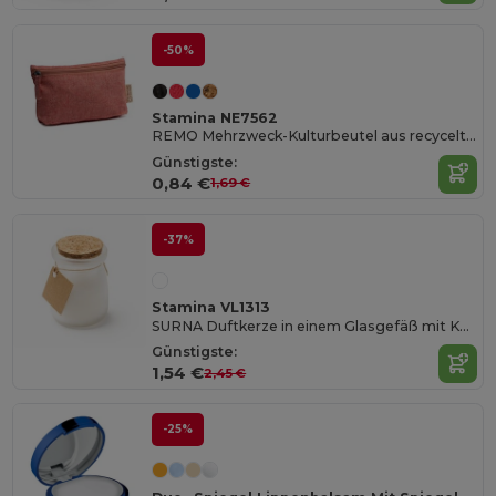
-50%
Stamina NE7562
REMO Mehrzweck-Kulturbeutel aus recycelter Baumwolle mit Reißverschluss und passendem Griff
Günstigste:
0,84 €
1,69 €
-37%
Stamina VL1313
SURNA Duftkerze in einem Glasgefäß mit Korkdeckel
Günstigste:
1,54 €
2,45 €
-25%