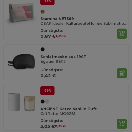
-38%
Stamina NE7569
OSAK Idealer Kulturbeutel für die Sublimation in einer natürlichen Ausführung
Günstigste:
0,87 €
1,39 €
Schlafmaske aus 190T
Egotier 98113
Günstigste:
0,42 €
-39%
ANCIENT Kerze Vanille Duft
GiftRetail MO6281
Günstigste:
5,05 €
8,35 €