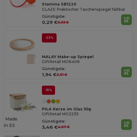
Stamina SB1220
GLAZE Praktischer Taschenspiegel faltbar
Günstigste:
0,29 €
0,33 €
-23%
MALAY Make-up Spiegel
GiftRetail MO6406
Günstigste:
1,94 €
2,51 €
-15%
PILA Kerze im Glas 50g
GiftRetail MO2235
Made
Günstigste:
in
ES
3,46 €
4,07 €