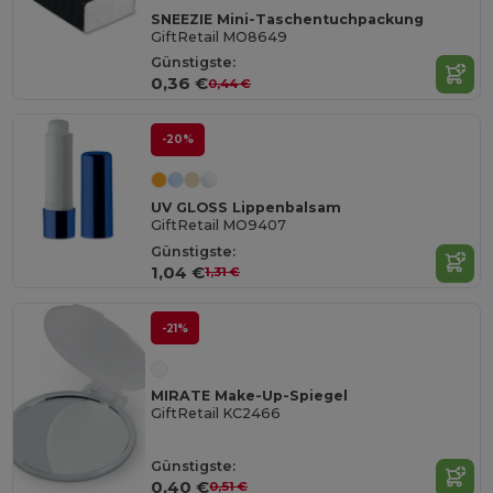
SNEEZIE Mini-Taschentuchpackung
GiftRetail MO8649
Günstigste:
0,36 €
0,44 €
-20%
UV GLOSS Lippenbalsam
GiftRetail MO9407
Günstigste:
1,04 €
1,31 €
-21%
MIRATE Make-Up-Spiegel
GiftRetail KC2466
Günstigste:
0,40 €
0,51 €