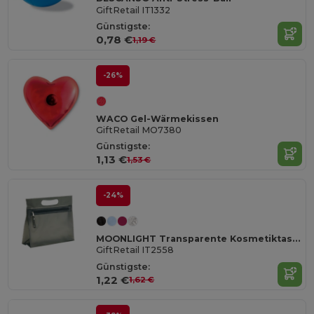
GiftRetail IT1332
Günstigste:
0,78 €
1,19 €
-26%
WACO Gel-Wärmekissen
GiftRetail MO7380
Günstigste:
1,13 €
1,53 €
-24%
MOONLIGHT Transparente Kosmetiktasche
GiftRetail IT2558
Günstigste:
1,22 €
1,62 €