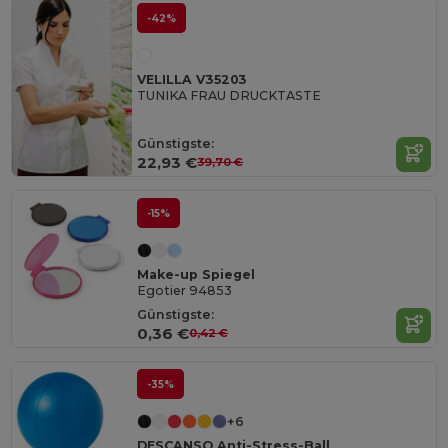
-42%
VELILLA V35203
TUNIKA FRAU DRUCKTASTE
Günstigste:
22,93 €
39,70 €
-15%
Make-up Spiegel
Egotier 94853
Günstigste:
0,36 €
0,42 €
-35%
+6
DESCANSO Anti-Stress-Ball