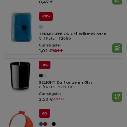
0,47 €
-20%
TERMOSENSOR Gel-Wärmekissen
GiftRetail IT2660
Günstigste:
1,02 €
1,28 €
-8%
SELIGHT Duftkerze im Glas
GiftRetail MO9030
Günstigste:
2,50 €
2,73 €
-11%