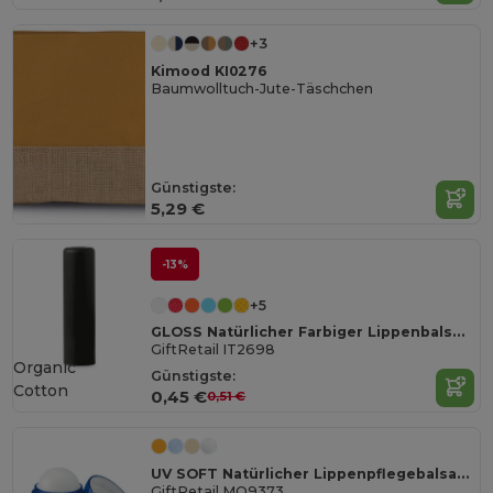
+3
Kimood KI0276
Baumwolltuch-Jute-Täschchen
Günstigste:
5,29 €
-13%
+5
GLOSS Natürlicher Farbiger Lippenbalsam mit SPF10
GiftRetail IT2698
Organic
Günstigste:
Cotton
0,45 €
0,51 €
UV SOFT Natürlicher Lippenpflegebalsam im Eierdesign
GiftRetail MO9373