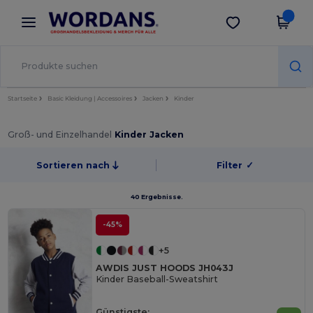
×
Wordans App
App holen
Bessere Preise in der App!
Startseite
Basic Kleidung | Accessoires
Jacken
Kinder
Groß- und Einzelhandel
Kinder Jacken
Sortieren nach
Filter
✓
40 Ergebnisse.
-45%
+5
AWDIS JUST HOODS JH043J
Kinder Baseball-Sweatshirt
Günstigste: