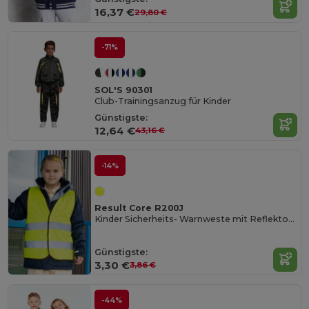
16,37 €
29,80 €
-71%
SOL'S 90301
Club-Trainingsanzug für Kinder
Günstigste:
12,64 €
43,16 €
-14%
Result Core R200J
Kinder Sicherheits- Warnweste mit Reflektoren
Günstigste:
3,30 €
3,86 €
-44%