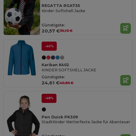
REGATTA RGA735
Kinder-Softshell-Jacke
Günstigste:
20,57 €
35,10 €
-40%
Kariban K402
KINDER SOFTSHELL JACKE
Günstigste:
24,61 €
40,85 €
-48%
Pen Duick PK309
StadtKinder Wetterfeste Jacke für Abenteuer