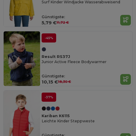
Surf Kinder Windjacke Wasserabweisend
Günstigste:
5,79 €
11,72 €
-45%
Result RS37J
Junior Active Fleece Bodywarmer
Günstigste:
10,15 €
18,30 €
-37%
Kariban K6115
Leichte Kinder Steppweste
Günstigste: