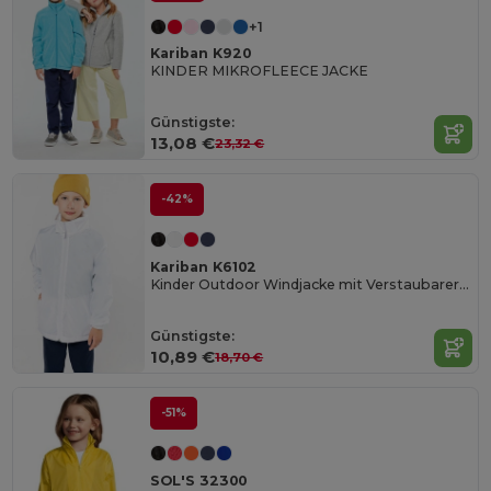
+1
Kariban K920
KINDER MIKROFLEECE JACKE
Günstigste:
13,08 €
23,32 €
-42%
Kariban K6102
Kinder Outdoor Windjacke mit Verstaubarer Kapuze
Günstigste:
10,89 €
18,70 €
-51%
SOL'S 32300