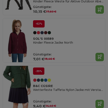
Kinder Fleece Weste für Aktive Outdoor Abenteuer
Günstigste:
10,15 €
17,60 €
-62%
SOL'S 00589
Kinder Fleece Jacke North
Günstigste:
7,01 €
18,46 €
-35%
B&C CGSIRE
Wetterfeste Taffeta Nylon Jacke mit Verstaubarer Kapuze
Günstigste:
9,40 €
14,40 €