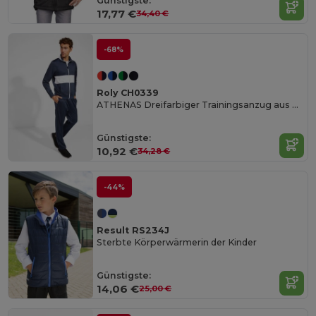
Günstigste:
17,77 €
34,40 €
-68%
Roly CH0339
ATHENAS Dreifarbiger Trainingsanzug aus Acetat mit samtigem Futter
Günstigste:
10,92 €
34,28 €
-44%
Result RS234J
Sterbte Körperwärmerin der Kinder
Günstigste:
14,06 €
25,00 €