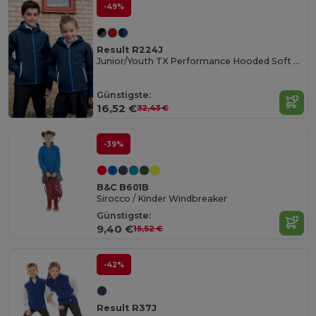
-49%
Result R224J
Junior/Youth TX Performance Hooded Soft Shell Jacke
Günstigste:
16,52 €
32,43 €
-39%
B&C B601B
Sirocco / Kinder Windbreaker
Günstigste:
9,40 €
15,52 €
-42%
Result R37J