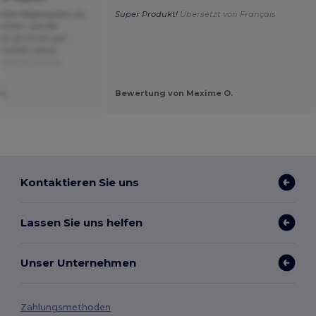
itete Regenjacke, sie
Super Produkt!
Übersetzt von Français
Futter, wie die
r sie ist ein gut
erfüllt meine
zt von Español
.
SL
Bewertung von Maxime O.
Kontaktieren Sie uns
Lassen Sie uns helfen
Unser Unternehmen
Zahlungsmethoden