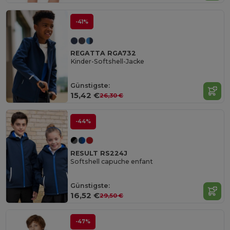
-41%
REGATTA RGA732
Kinder-Softshell-Jacke
Günstigste:
15,42 €
26,30 €
-44%
RESULT RS224J
Softshell capuche enfant
Günstigste:
16,52 €
29,50 €
-47%