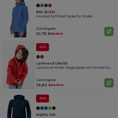
B&C BC651
Hooded Softshell Jacke für Kinder
Günstigste:
31,75 €
59,96 €
-43%
Larkwood LW035
Larkwood Kinder Regenjacke mit Streifenfutter
Günstigste:
19,83 €
34,70 €
-34%
Malfini 535