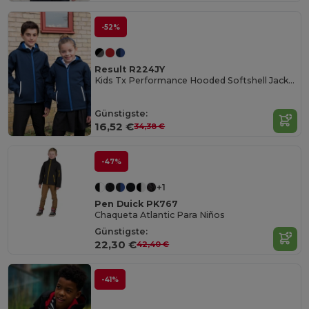
-52%
Result R224JY
Kids Tx Performance Hooded Softshell Jacket
Günstigste:
16,52 €
34,38 €
-47%
+1
Pen Duick PK767
Chaqueta Atlantic Para Niños
Günstigste:
22,30 €
42,40 €
-41%