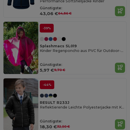
Performance Softshelljacke Kinder
Günstigste:
43,06 €
64,86 €
-39%
Splashmacs SL019
Kinder Regenponcho aus PVC für Outdoor-Abenteuer
Günstigste:
5,97 €
9,70 €
-44%
RESULT R233J
Reflektierende Leichte Polyesterjacke mit Kapuze
Günstigste:
18,30 €
32,50 €