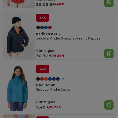
26,03 €
41,48 €
-34%
Kariban K6112
Leichte Kinder Steppjacke mit Kapuze
Günstigste:
30,72 €
46,29 €
-44%
+7
B&C BC301
Sirocco Kinder Jacke
Günstigste:
9,40 €
16,72 €