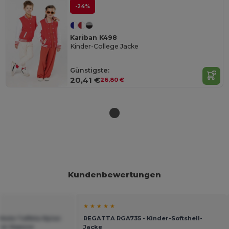
-24%
Kariban K498
Kinder-College Jacke
Günstigste:
20,41 €
26,80 €
Kundenbewertungen
★ ★ ★ ★ ★
este Taffeta Nylon
REGATTA RGA735 - Kinder-Softshell-
rer Kapuze
Jacke