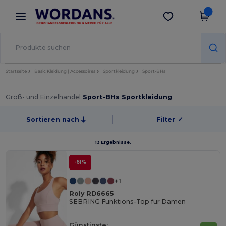
×
Wordans App
App holen
Bessere Preise in der App!
Startseite
Basic Kleidung | Accessoires
Sportkleidung
Sport-BHs
Groß- und Einzelhandel
Sport-BHs Sportkleidung
Sortieren nach
Filter
✓
13 Ergebnisse.
-61%
+1
Roly RD6665
SEBRING Funktions-Top für Damen
Günstigste: