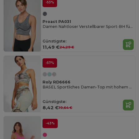
-53%
Proact PA031
Damen Nahtloser Verstellbarer Sport-BH für Vielseitige Aktivitäten
Günstigste:
11,49 €
24,29 €
-57%
Roly RD6666
BASEL Sportliches Damen-Top mit hohem Tragekomfort
Günstigste:
8,42 €
19,64 €
-43%