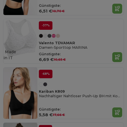
Günstigste:
6,51 €
10,70 €
-37%
Valento TDVAMAR
Damen-Sporttop MARINA
Made
Günstigste:
in
IT
6,69 €
10,65 €
-68%
Kariban K809
Nachhaltiger Nahtloser Push-Up BH mit Komfort
Günstigste:
5,58 €
17,66 €