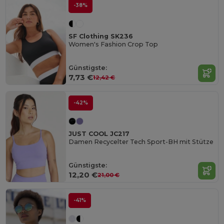
-38%
SF Clothing SK236
Women's Fashion Crop Top
Günstigste:
7,73 €
12,42 €
-42%
JUST COOL JC217
Damen Recycelter Tech Sport-BH mit Stütze
Günstigste:
12,20 €
21,00 €
-41%