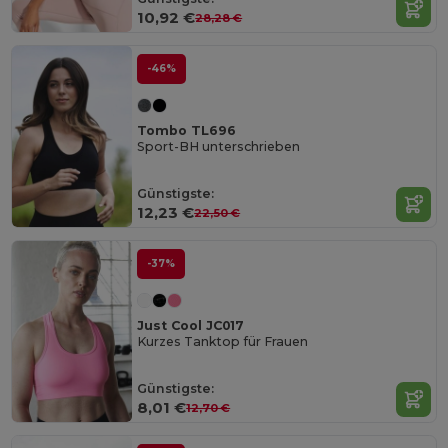
10,92 €
28,28 €
-46%
Tombo TL696
Sport-BH unterschrieben
Günstigste:
12,23 €
22,50 €
-37%
Just Cool JC017
Kurzes Tanktop für Frauen
Günstigste:
8,01 €
12,70 €