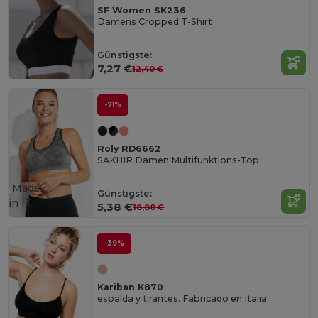
SF Women SK236
Damens Cropped T-Shirt
Günstigste:
7,27 €
12,40 €
-71%
Roly RD6662
SAKHIR Damen Multifunktions-Top
Made
Günstigste:
in
IT
5,38 €
18,80 €
-39%
Kariban K870
espalda y tirantes. Fabricado en Italia