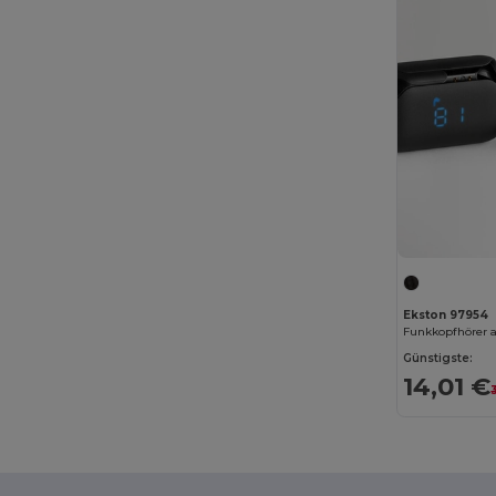
B&C Pro
(12)
Babybugz
(26)
Bag Base
(167)
Bagbase
(42)
Barents
(9)
Bata Industrials
(12)
Beechfield
(358)
Bella+Canvas
(29)
Ekston 97954
Black&Match
(20)
Günstigste:
Branve
(8)
14,01 €
Brook Taverner
(42)
Buff
(3)