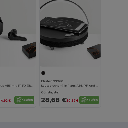
Ekston 97960
Funkkopfhörer aus ABS mit BT 5'0-Übertragung
Lautsprecher 4-in-1 aus ABS, PP und Stoff
Günstigste:
28,68 €
Kaufen
Kaufen
34,92 €
50,37 €