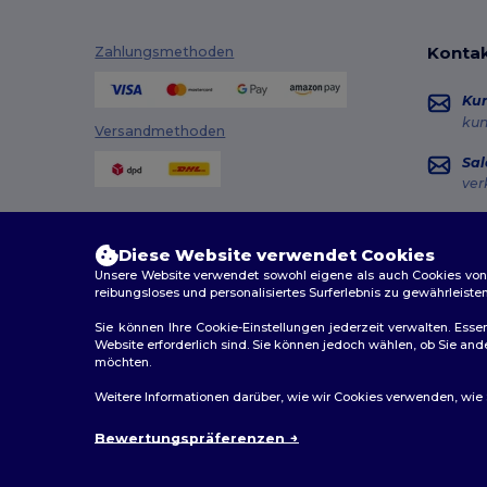
Build Your Brand
(132)
CamelBak
(7)
Kontak
Zahlungsmethoden
Carhartt
(12)
Ku
ku
Case Logic
(18)
Versandmethoden
Sal
Caterpillar
(2)
ver
CG International
(3)
Hot
Cherokee
(4)
+49
Diese Website verwendet Cookies
Mon
Unsere Website verwendet sowohl eigene als auch Cookies von Dr
Chipolo
(2)
reibungsloses und personalisiertes Surferlebnis zu gewährleiste
Au
Clubclass
(20)
Sie können Ihre Cookie-Einstellungen jederzeit verwalten. Essen
Website erforderlich sind. Sie können jedoch wählen, ob Sie an
möchten.
Craghoppers
(14)
2026. Alle Rechte vorbehalten
Weitere Informationen darüber, wie wir Cookies verwenden, wie Si
Crocs
(3)
Allgemeine Geschäftsbedingungen
|
Personalisierungsr
Bewertungspräferenzen
Dickies
(8)
Dickies Medical
(5)