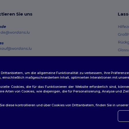
tieren Sie uns
Lass
nde
Hilfe
nde@wordans.lu
Großh
Rückg
es
kauf@wordans.lu
Gloss
Vers
line
 6819 6989151
Gutsc
tag – Donnerstag: 10:00–13:00 & 14:00–17:30 Freitag: 10:00–14:00
ittanbietern, um die allgemeine Funktionalität zu verbessern, Ihre Präferenze
n, einschließlich maßgeschneidertem Inhalt, optimierten Interaktionen mit unse
ftragsverfolgung
zielle Cookies, die für das Funktionieren der Website erforderlich sind, könne
dere Arten von Cookies, wie diejenigen, die für Personalisierung, Analyse und 
e diese kontrollieren und über Cookies von Drittanbietern, finden Sie in unsere
👋
Ha
ichtlinien
|
Datenschutzbestimmungen
|
Cookie-Richtlinie
|
Site M
Wenn 
konta