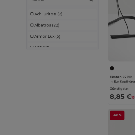
Ach. Brito®
(2)
Albatros
(22)
Armor Lux
(5)
ATF
(17)
Atlantis
(102)
Atlantis Headwear
(75)
Ekston 97919
AWDis
(40)
Günstigste:
AWDis Just Hoods
(24)
8,85 €
1
AWDis So Denim
(10)
B&C
(209)
-60%
B&C DNM
(1)