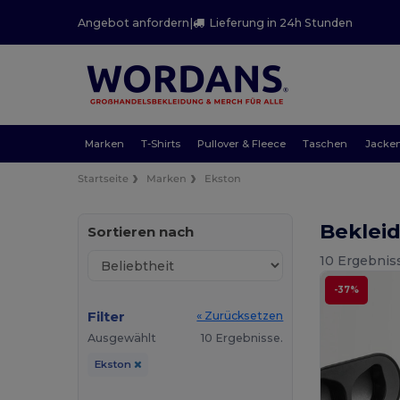
Angebot anfordern
|
Lieferung in 24h Stunden
Marken
T-Shirts
Pullover & Fleece
Taschen
Jacke
Startseite
Marken
Ekston
Beklei
Sortieren nach
10 Ergebnis
-37%
Filter
« Zurücksetzen
Ausgewählt
10 Ergebnisse.
Ekston