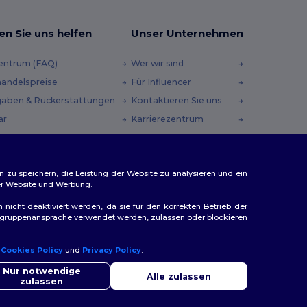
en Sie uns helfen
Unser Unternehmen
zentrum (FAQ)
Wer wir sind
andelspreise
Für Influencer
aben & Rückerstattungen
Kontaktieren Sie uns
ar
Karrierezentrum
andmethoden
heincodes
n zu speichern, die Leistung der Website zu analysieren und ein
rer Website und Werbung.
n nicht deaktiviert werden, da sie für den korrekten Betrieb der
Zielgruppenansprache verwendet werden, zulassen oder blockieren
r
Cookies Policy
und
Privacy Policy
.
llo
ap
Sie Fragen oder Bedenken haben, können Sie uns jederzeit
Nur notwendige
Alle zulassen
ktieren. Unser Chatbot ist hier, um Ihnen zu helfen.
zulassen