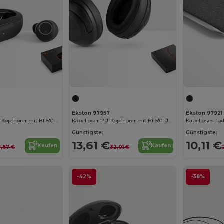
Ekston 97957
Ekston 97921
Kabellose In-Ear Kopfhörer mit BT 5'0-Übertragung
Kabelloser PU-Kopfhörer mit BT 5'0-Übertragung
Kabelloses La
Günstigste:
Günstigste:
13,61 €
10,11 €
Kaufen
Kaufen
8,87 €
32,01 €
-42%
-38%