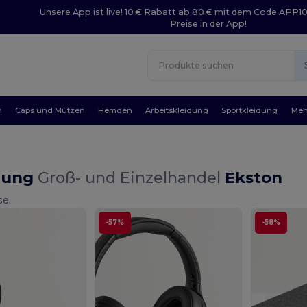
Unsere App ist live! 10 € Rabatt ab 80 € mit dem Code APP1
Preise in der App!
n
Caps und Mützen
Hemden
Arbeitskleidung
Sportkleidung
Meh
dung
Groß- und Einzelhandel
Ekston
se.
-57%
-58%