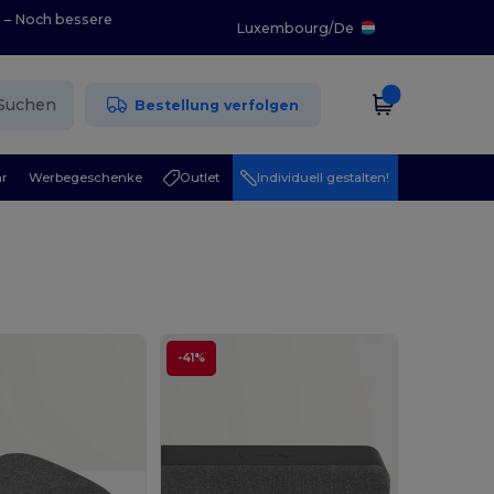
0 – Noch bessere
Luxembourg
/
De
Suchen
Bestellung verfolgen
r
Werbegeschenke
Outlet
Individuell gestalten!
-41%