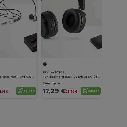
3
Ekston 97956
In-Ear Kopfhörer aus Metall und ABS mit Mikrofon
Funkkopfhörer aus ABS mit BT 5'0-Übertragung
Günstigste:
17,29 €
Kaufen
Kaufen
11,01 €
25,39 €