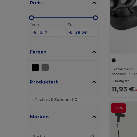
Preis
Von
Zu
€
€
Farben
Ekston 97955
Produktart
Günstigste:
11,93 €
1
Technik & Zubehör
(10)
-35%
Marken