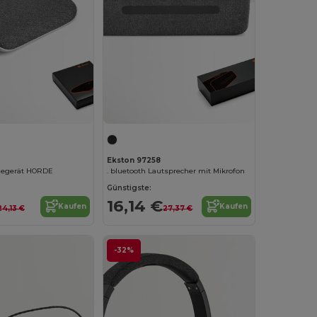
Ekston 97258
degerät HORDE
. bluetooth Lautsprecher mit Mikrofon
Günstigste:
16,14 €
Kaufen
Kaufen
24,13 €
27,37 €
-32%