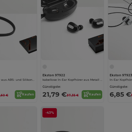
Ekston 97922
Ekston 9792
In-Ear Kopfhörer aus ABS- und Silikon mit BT 5'0-Übertragung 90 mAh
kabellose In-Ear Kopfhörer aus Metall und ABS inkl. Ladegerät
Günstigste:
Günstigste:
21,79 €
6,85 €
Kaufen
Kaufen
3,60 €
37,35 €
-43%