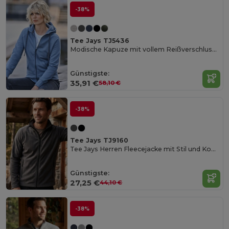
-38%
Tee Jays TJ5436
Modische Kapuze mit vollem Reißverschluss Women
Günstigste:
35,91 €
58,10 €
-38%
Tee Jays TJ9160
Tee Jays Herren Fleecejacke mit Stil und Komfort
Günstigste:
27,25 €
44,10 €
-38%