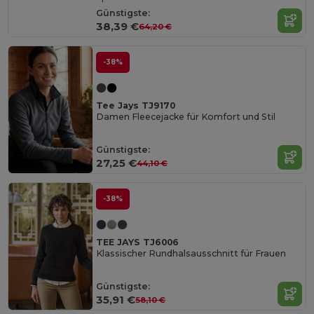
Günstigste:
38,39 €
64,20 €
-38%
Tee Jays TJ9170
Damen Fleecejacke für Komfort und Stil
Günstigste:
27,25 €
44,10 €
-38%
TEE JAYS TJ6006
Klassischer Rundhalsausschnitt für Frauen
Günstigste:
35,91 €
58,10 €