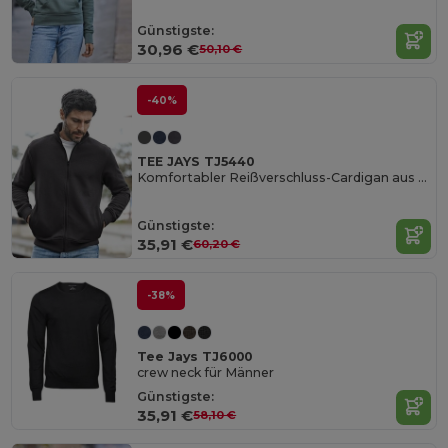
Günstigste:
30,96 €
50,10 €
-40%
TEE JAYS TJ5440
Komfortabler Reißverschluss-Cardigan aus Baumwollmischung
Günstigste:
35,91 €
60,20 €
-38%
Tee Jays TJ6000
crew neck für Männer
Günstigste:
35,91 €
58,10 €