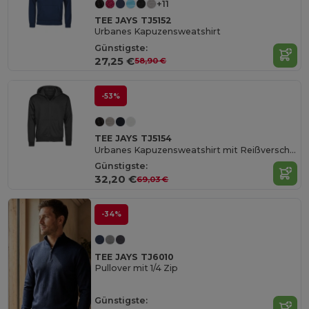
+11
TEE JAYS TJ5152
Urbanes Kapuzensweatshirt
Günstigste:
27,25 €
58,90 €
-53%
TEE JAYS TJ5154
Urbanes Kapuzensweatshirt mit Reißverschluss
Günstigste:
32,20 €
69,03 €
-34%
TEE JAYS TJ6010
Pullover mit 1/4 Zip
Günstigste: