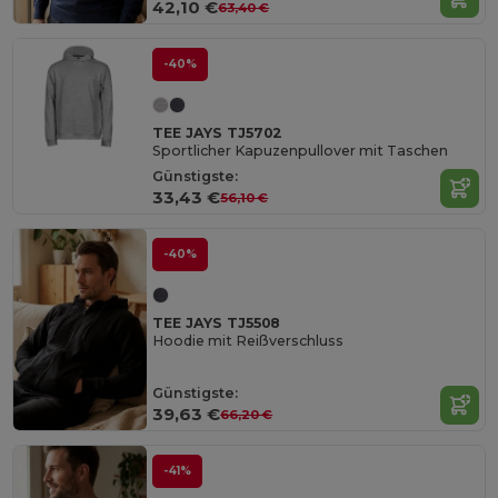
42,10 €
63,40 €
-40%
TEE JAYS TJ5702
Sportlicher Kapuzenpullover mit Taschen
Günstigste:
33,43 €
56,10 €
-40%
TEE JAYS TJ5508
Hoodie mit Reißverschluss
Günstigste:
39,63 €
66,20 €
-41%