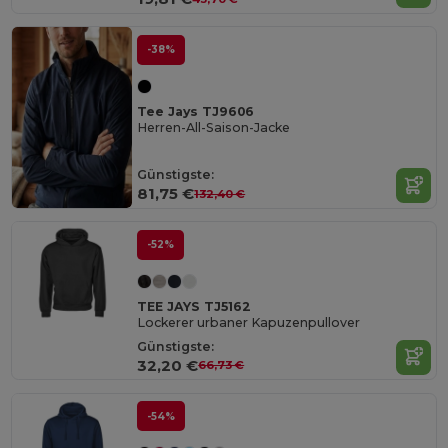
-38%
Tee Jays TJ9606
Herren-All-Saison-Jacke
Günstigste:
81,75 €
132,40 €
-52%
TEE JAYS TJ5162
Lockerer urbaner Kapuzenpullover
Günstigste:
32,20 €
66,73 €
-54%