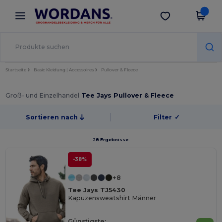
×
Wordans App
App holen
Bessere Preise in der App!
Startseite
Basic Kleidung | Accessoires
Pullover & Fleece
Groß- und Einzelhandel
Tee Jays Pullover & Fleece
Sortieren nach
Filter
✓
28 Ergebnisse.
-38%
+8
Tee Jays TJ5430
Kapuzensweatshirt Männer
Günstigste: