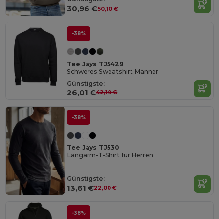
30,96 €
50,10 €
-38%
Tee Jays TJ5429
Schweres Sweatshirt Männer
Günstigste:
26,01 €
42,10 €
-38%
Tee Jays TJ530
Langarm-T-Shirt für Herren
Günstigste:
13,61 €
22,00 €
-38%