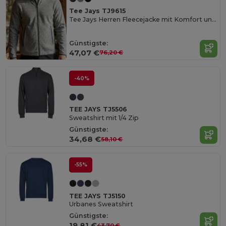
Tee Jays TJ9615
Tee Jays Herren Fleecejacke mit Komfort und Stil
Günstigste:
47,07 €
76,20 €
-40%
TEE JAYS TJ5506
Sweatshirt mit 1/4 Zip
Günstigste:
34,68 €
58,10 €
-55%
TEE JAYS TJ5150
Urbanes Sweatshirt
Günstigste:
19,81 €
43,70 €