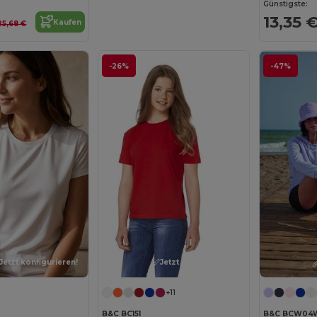
Günstigste:
13,35 
Kaufen
25,68 €
-26%
-47%
Jetzt konfigurieren!
Jetzt konfigurieren!
+11
B&C BC151
B&C BCW04