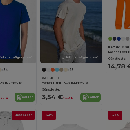
B&C BCU33B
Jetzt konfigurieren!
Jetzt konfigurieren!
Günstigste:
14,78 
+34
+35
B&C BC01T
100% Baumwolle
Herren T-Shirt 100% Baumwolle
Günstigste:
3,54 €
Kaufen
Kaufen
,90 €
7,60 €
Best Seller
-43%
-47%