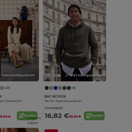
Jetzt konfigurieren!
Jetzt konfigurieren!
+29
+15
W
B&C BCU02K
ls-Sweatshirt
Herren Kapuzenpullover
Günstigste:
16,82 €
Kaufen
Kaufen
18,60 €
35,92 €
Organic
Cotton