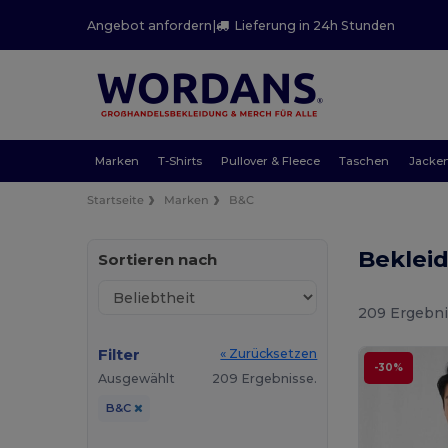
Angebot anfordern
|
Lieferung in 24h Stunden
Marken
T-Shirts
Pullover & Fleece
Taschen
Jacke
Startseite
Marken
B&C
Beklei
Sortieren nach
209 Ergebni
Filter
« Zurücksetzen
-30%
Ausgewählt
209 Ergebnisse.
B&C