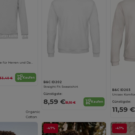
Jetzt konfigurieren!
Jetzt konfigurieren!
Baumwoll Hoodie für Herren und Damen
Kaufen
33,40 €
B&C ID202
Straight Fit Sweatshirt
B&C ID203
Günstigste:
8,59 €
Günstigste:
Kaufen
15,10 €
11,59 €
Organic
Cotton
-47%
-47%