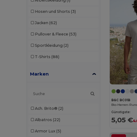
Arbeitskleidung
(1)
Hosen und Shorts
(3)
Jacken
(62)
Pullover & Fleece
(53)
Sportkleidung
(2)
T-Shirts
(88)
Marken
B&C BC01B
Bio-Herren-Rund
Ach. Brito®
(2)
Günstigste:
5,05 €
Albatros
(22)
6,
Armor Lux
(5)