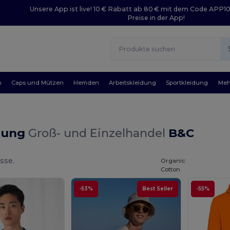
Unsere App ist live! 10 € Rabatt ab 80 € mit dem Code APP1
Preise in der App!
n
Caps und Mützen
Hemden
Arbeitskleidung
Sportkleidung
Meh
dung
Groß- und Einzelhandel
B&C
sse.
Organic
Cotton
-53%
Best Seller
-55%