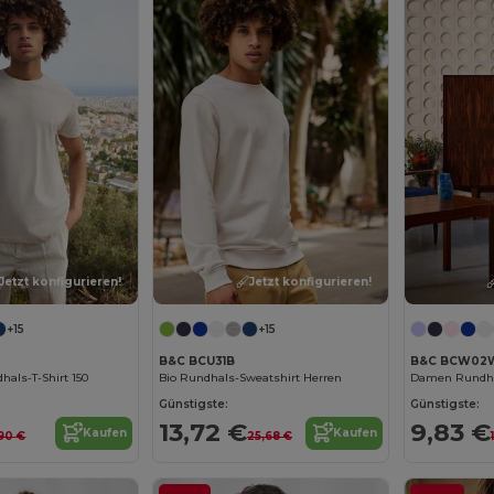
Jetzt konfigurieren!
Jetzt konfigurieren!
+15
+15
B&C BCU31B
B&C BCW02
hals-T-Shirt 150
Bio Rundhals-Sweatshirt Herren
Damen Rundha
Günstigste:
Günstigste:
13,72 €
9,83 €
Kaufen
Kaufen
90 €
25,68 €