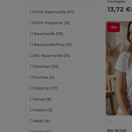
EgotierPro
(973)
Günstigste:
13,72 €
100% Baumwolle
(67)
Ekston
(10)
100% Polyester
(31)
Elevate
(25)
-15%
Baumwolle
(115)
Elevate Essentials
(34)
Baumwolle/Poly
(17)
Elevate Life
(51)
Bio-Baumwolle
(15)
Elevate NXT
(46)
Elasthan
(35)
Estex
(16)
Frottee
(4)
Et si on l'appelait Francis
(3)
Gefüttert
(7)
EXCD by Promodoro
(5)
Jersey
(8)
Finden & Hales
(18)
Meliert
(3)
Flexfit
(159)
Mesh
(8)
Front row
(25)
B&C BC063
Nylon
(12)