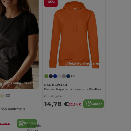
-55%
Jetzt konfigurieren!
+15
Jetzt konfigurieren!
B&C BCW34B
Damen Kapuzenpullover aus Bio-Baumwolle
+33
Günstigste:
14,78 €
Kaufen
32,54 €
 100% Baumwolle
Kaufen
6,90 €
Organic
Cotton