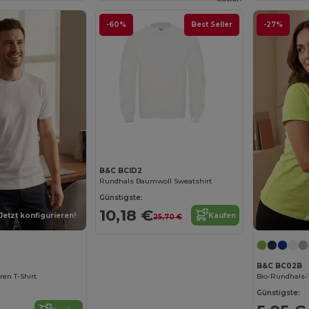
-60%
Best Seller
-27%
Jetzt konfigurieren!
B&C BCID2
Rundhals Baumwoll Sweatshirt
Günstigste:
10,18 €
Kaufen
Jetzt konfigurieren!
25,70 €
B&C BC02B
ren T-Shirt
Bio-Rundhals-T
Günstigste: