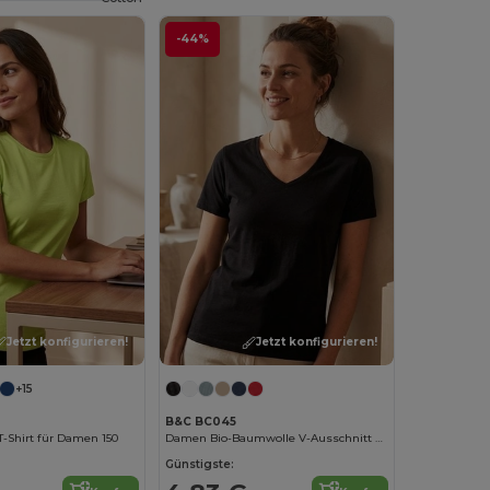
-44%
Jetzt konfigurieren!
Jetzt konfigurieren!
+15
B&C BC045
-Shirt für Damen 150
Damen Bio-Baumwolle V-Ausschnitt T-Shirt
Günstigste: