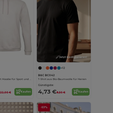
Jetzt konfigurieren!
Jetzt konfigurieren!
+12
B&C BC042
Unisex Komfort Hoodie für Sport und Freizeit
T-Shirt aus Bio-Baumwolle für Herren
Günstigste:
4,73 €
Kaufen
Kaufen
22,00 €
8,50 €
-53%