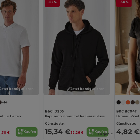
-52%
-30%
Jetzt konfigurieren!
Jetzt konfigurieren!
+14
B&C ID205
B&C BC04T
rt für Herren
Kapuzenpullover mit Reißverschluss
Damen T-Shirt
Günstigste:
Günstigste:
15,34 €
4,82 €
Kaufen
Kaufen
3,30 €
32,26 €
Organic
Cotton