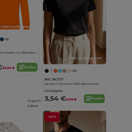
Jetzt konfigurieren!
+15
Nachhaltiger Bio-Hoodie mit Weichem Tragekomfort
Jetzt konfigurieren!
€
Kaufen
32,54 €
+35
B&C BC02T
Damen T-Shirt aus 100% Baumwolle
Günstigste:
3,54 €
Kaufen
6,00 €
Organic
Cotton
-44%