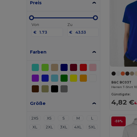
Preis
Von
Zu
€
€
Farben
B&C BC03T
Herren T-Shirt 
Günstigste:
4,82 €
Größe
6
2XS
XS
S
M
L
-59%
XL
2XL
3XL
4XL
5XL