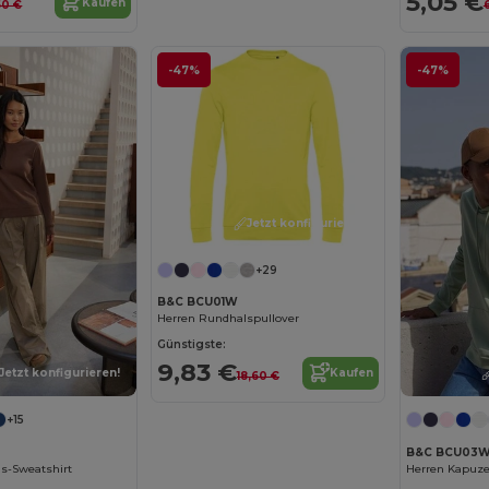
5,05 €
Kaufen
50 €
-47%
-47%
Jetzt konfigurieren!
+29
B&C BCU01W
Herren Rundhalspullover
Günstigste:
9,83 €
Jetzt konfigurieren!
Kaufen
18,60 €
+15
B&C BCU03
s-Sweatshirt
Herren Kapuze