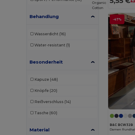
5,55 €
6,
Caterpillar
(2)
Organic
Cotton
CG International
(3)
Behandlung
-47%
Cherokee
(4)
Wasserdicht
(16)
Chipolo
(2)
Water-resistant
(1)
Clubclass
(20)
Craghoppers
(14)
Besonderheit
Crocs
(3)
Kapuze
(48)
Dickies
(8)
Knöpfe
(20)
Dickies Medical
(5)
Reißverschluss
(14)
Digital Transfer
(2)
Tasche
(60)
Ecologie
(8)
B&C BCW32B
Egotier
(1257)
Material
Damen Rundhal