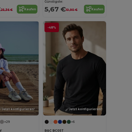
Günstigste:
€
5,67 €
Kaufen
Kaufen
25,36 €
10,90 €
-48%
Jetzt konfigurieren!
Jetzt konfigurieren!
+29
+6
W
B&C BC05T