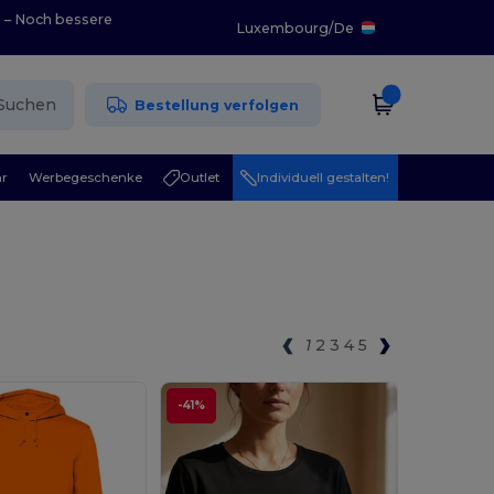
0 – Noch bessere
Luxembourg
/
De
Suchen
Bestellung verfolgen
r
Werbegeschenke
Outlet
Individuell gestalten!
1
2
3
4
5
-41%