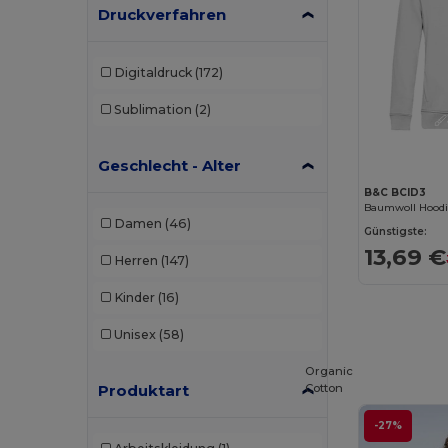
Druckverfahren
Digitaldruck
(172)
Sublimation
(2)
Geschlecht - Alter
B&C BCID3
Damen
(46)
Günstigste:
13,69 €
Herren
(147)
Kinder
(16)
Unisex
(58)
Organic
Cotton
Produktart
-27%