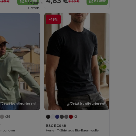
4,83 €
Kaufen
Kaufen
6,90 €
8,60 €
Organic
Cotton
-48%
Jetzt konfigurieren!
Jetzt konfigurieren!
+29
+2
W
B&C BC048
npullover
Herren T-Shirt aus Bio-Baumwolle