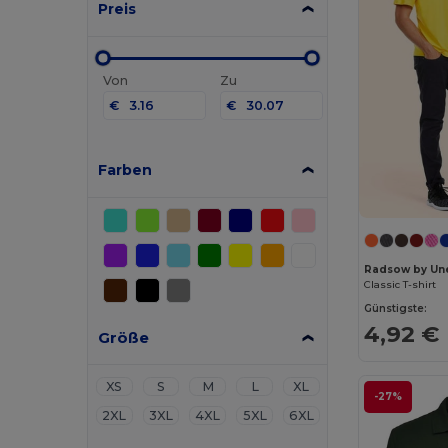
Preis
Von
Zu
€
€
Farben
Radsow by Un
Classic T-shirt
Günstigste:
4,92 €
Größe
XS
S
M
L
XL
-27%
2XL
3XL
4XL
5XL
6XL