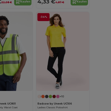
€
4,33 €
Kaufen
Kaufen
22,08 €
4,87 €
-34%
+10
neek UC801
Radsow by Uneek UC106
ety Waist Coat
Ladies Classic Poloshirt