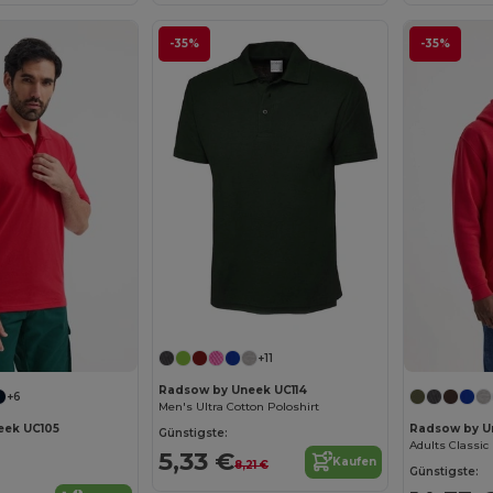
-35%
-35%
+11
Radsow by Uneek UC114
+6
Men's Ultra Cotton Poloshirt
eek UC105
Radsow by U
Günstigste:
5,33 €
Kaufen
8,21 €
Günstigste: