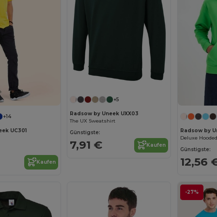
+5
Radsow by Uneek UXX03
+14
The UX Sweatshirt
eek UC301
Radsow by U
Günstigste:
Deluxe Hooded
7,91 €
Kaufen
Günstigste:
12,56 
Kaufen
-27%