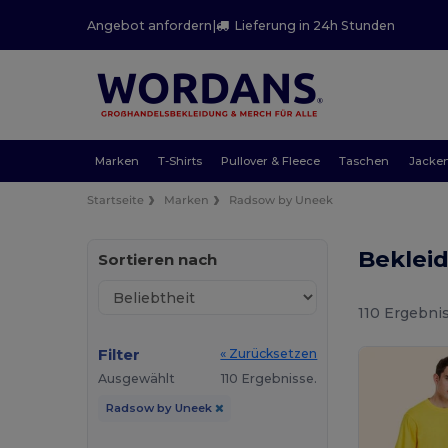
Angebot anfordern
|
Lieferung in 24h Stunden
Marken
T-Shirts
Pullover & Fleece
Taschen
Jacke
Startseite
Marken
Radsow by Uneek
Beklei
Sortieren nach
110 Ergebnis
Filter
« Zurücksetzen
Ausgewählt
110 Ergebnisse.
Radsow by Uneek