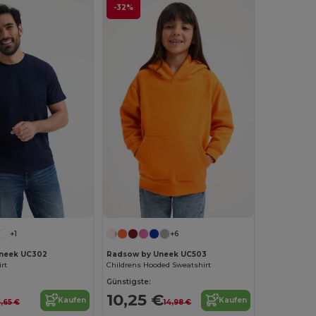
-32%
+1
+6
neek UC302
Radsow by Uneek UC503
rt
Childrens Hooded Sweatshirt
Günstigste:
10,25 €
Kaufen
Kaufen
5,65 €
14,98 €