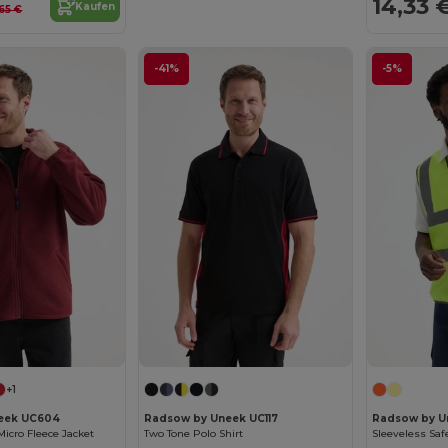
14,33 
Kaufen
65 €
-41%
-5%
+1
eek UC604
Radsow by Uneek UC117
Radsow by U
 Micro Fleece Jacket
Two Tone Polo Shirt
Sleeveless Saf