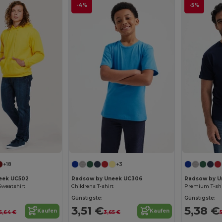
-4%
-5%
+18
+3
eek UC502
Radsow by Uneek UC306
Radsow by U
Sweatshirt
Childrens T-shirt
Premium T-shi
Günstigste:
Günstigste:
3,51 €
5,38 €
Kaufen
Kaufen
6,64 €
3,65 €