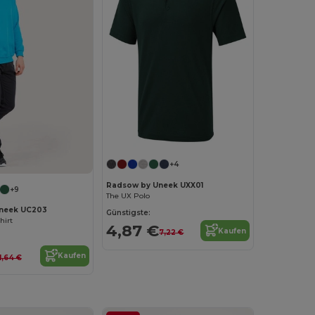
+4
Radsow by Uneek UXX01
+9
The UX Polo
neek UC203
Günstigste:
hirt
4,87 €
Kaufen
7,22 €
Kaufen
11,64 €