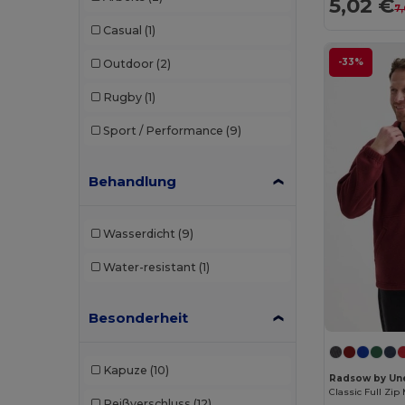
5,02 €
7,
Bata Industrials
(12)
Casual
(1)
Beechfield
(358)
-33%
Outdoor
(2)
Bella+Canvas
(29)
Rugby
(1)
Black&Match
(20)
Sport / Performance
(9)
Branve
(8)
Brook Taverner
(42)
Behandlung
Buff
(3)
Wasserdicht
(9)
Build Your Brand
(132)
Water-resistant
(1)
CamelBak
(7)
Carhartt
(12)
Besonderheit
Case Logic
(18)
Kapuze
(10)
Caterpillar
(2)
Radsow by Un
Classic Full Zip
Reißverschluss
(12)