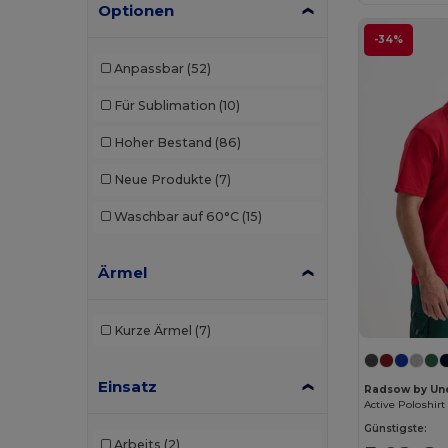
Optionen
Atlantis
(102)
-34%
Atlantis Headwear
(75)
Anpassbar
(52)
AWDis
(40)
Für Sublimation
(10)
AWDis Just Hoods
(24)
Hoher Bestand
(86)
AWDis So Denim
(10)
Neue Produkte
(7)
B&C
(209)
Waschbar auf 60°C
(15)
B&C DNM
(1)
Ärmel
B&C Pro
(12)
Babybugz
(26)
Kurze Ärmel
(7)
Bag Base
(167)
Einsatz
Bagbase
(42)
Radsow by Un
Active Poloshirt
Barents
(9)
Günstigste:
Arbeits
(2)