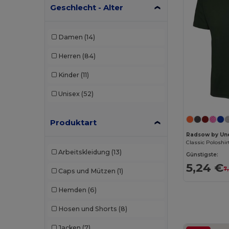
Geschlecht - Alter
Damen
(14)
Herren
(84)
Kinder
(11)
Unisex
(52)
Produktart
Radsow by Une
Classic Poloshir
Arbeitskleidung
(13)
Günstigste:
5,24 €
7
Caps und Mützen
(1)
Hemden
(6)
Hosen und Shorts
(8)
Jacken
(7)