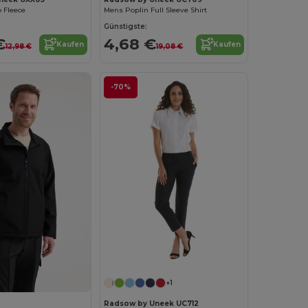
p Fleece
Mens Poplin Full Sleeve Shirt
Günstigste:
€
4,68 €
Kaufen
Kaufen
12,98 €
19,08 €
-70%
+1
Radsow by Uneek UC712