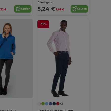
Günstigste:
5,24 €
Kaufen
Kaufen
,32 €
7,98 €
-75%
+2
neek UXX05
Radsow by Uneek UC709