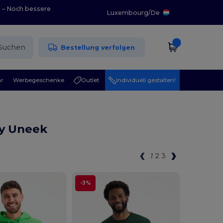
0 – Noch bessere
Luxembourg
/
De
Suchen
Bestellung verfolgen
r
Werbegeschenke
Outlet
Individuell gestalten!
y Uneek
1
2
3
-3%