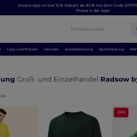
Unsere App ist live! 10 € Rabatt ab 80 € mit dem Code APP1
Preise in der App!
n
Caps und Mützen
Hemden
Arbeitskleidung
Sportkleidung
Meh
dung
Groß- und Einzelhandel
Radsow b
se.
-26%