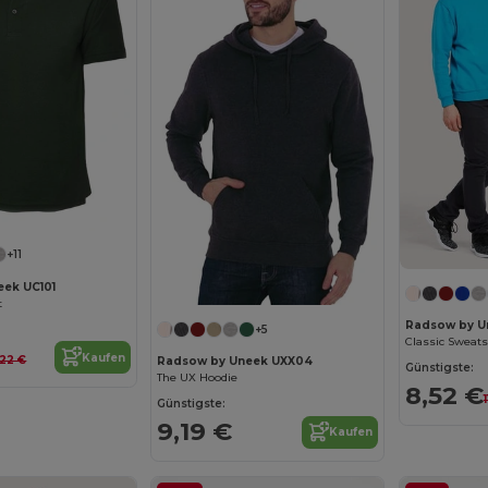
+11
ek UC101
t
Radsow by U
+5
Classic Sweats
Kaufen
,22 €
Radsow by Uneek UXX04
Günstigste:
The UX Hoodie
8,52 €
Günstigste:
9,19 €
Kaufen