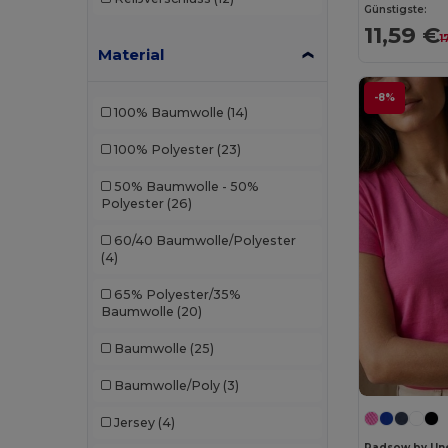
CG International
(3)
Günstigste:
11,59 €
1
Cherokee
(4)
Material
Chipolo
(2)
-8%
100% Baumwolle
(14)
Clubclass
(20)
100% Polyester
(23)
Craghoppers
(14)
50% Baumwolle - 50%
Crocs
(3)
Polyester
(26)
Dickies
(8)
60/40 Baumwolle/Polyester
(4)
Dickies Medical
(5)
65% Polyester/35%
Digital Transfer
(2)
Baumwolle
(20)
Ecologie
(8)
Baumwolle
(25)
Egotier
(1257)
Baumwolle/Poly
(3)
EgotierPro
(973)
Jersey
(4)
Radsow by Un