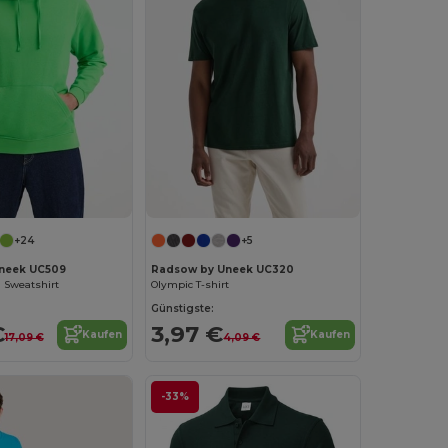
+24
+5
neek UC509
Radsow by Uneek UC320
 Sweatshirt
Olympic T-shirt
Günstigste:
€
3,97 €
Kaufen
Kaufen
17,09 €
4,09 €
-33%