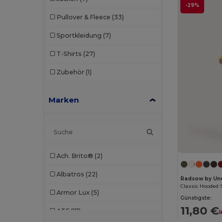
-29%
Pullover & Fleece
(33)
Sportkleidung
(7)
T-Shirts
(27)
Zubehör
(1)
Marken
Ach. Brito®
(2)
Albatros
(22)
Radsow by Un
Classic Hooded 
Armor Lux
(5)
Günstigste:
11,80 €
ATF
(17)
1