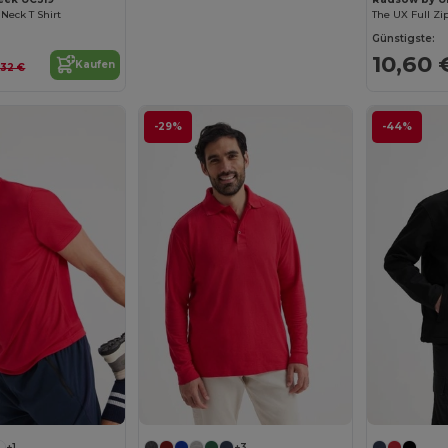
 Neck T Shirt
The UX Full Zi
Günstigste:
10,60 
Kaufen
,32 €
-29%
-44%
+1
+3