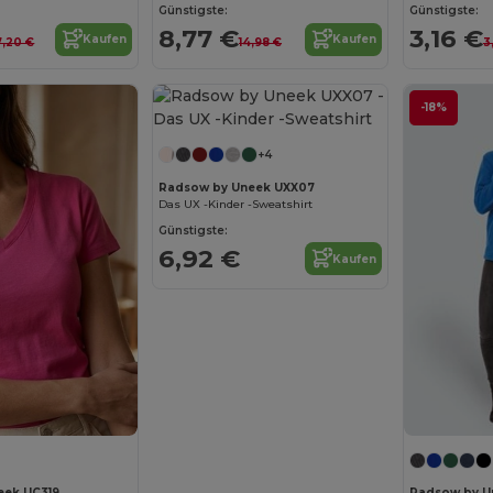
Günstigste:
Günstigste:
8,77 €
3,16 €
Kaufen
Kaufen
7,20 €
14,98 €
3
-18%
+4
Radsow by Uneek UXX07
Das UX -Kinder -Sweatshirt
Günstigste:
6,92 €
Kaufen
eek UC319
Radsow by U