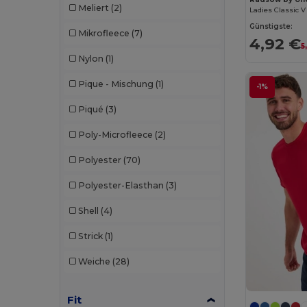
Ekston
(10)
Meliert
(2)
Ladies Classic V
Günstigste:
Elevate
(25)
Mikrofleece
(7)
4,92 €
5
Elevate Essentials
(34)
Nylon
(1)
Elevate Life
(51)
Pique - Mischung
(1)
-1%
Elevate NXT
(46)
Piqué
(3)
Estex
(16)
Poly-Microfleece
(2)
Et si on l'appelait Francis
(3)
Polyester
(70)
EXCD by Promodoro
(5)
Polyester-Elasthan
(3)
Finden & Hales
(18)
Shell
(4)
Flexfit
(159)
Strick
(1)
Front row
(25)
Weiche
(28)
Fruit of the Loom
(175)
Fit
Fruit of the Loom Vintage
(4)