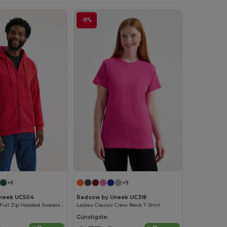
-11%
+6
+9
neek UC504
Radsow by Uneek UC318
Adults Classic Full Zip Hooded Sweatshirt
Ladies Classic Crew Neck T-Shirt
Günstigste: