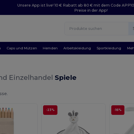
Unsere App ist live! 10 € Rabatt ab 80 € mit dem Code APP1
Preise in der App!
n
Caps und Mützen
Hemden
Arbeitskleidung
Sportkleidung
Meh
nd Einzelhandel
Spiele
sse.
-23%
-16%