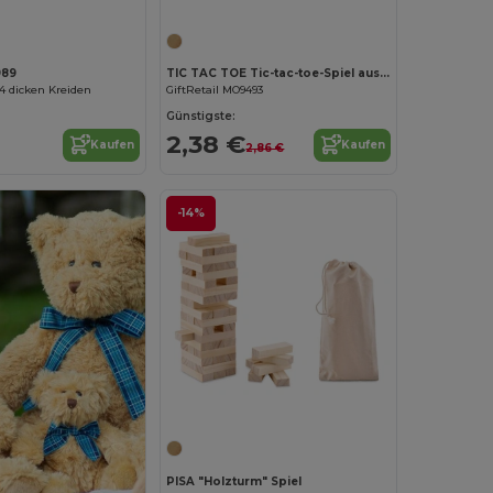
989
TIC TAC TOE Tic-tac-toe-Spiel aus Holz
4 dicken Kreiden
GiftRetail MO9493
Günstigste:
2,38 €
Kaufen
Kaufen
2,86 €
-14%
Jetzt konfigurieren!
PISA "Holzturm" Spiel