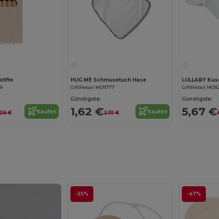
Jetzt konfigurieren!
Jetzt konfigurieren!
tifte
HUG ME Schmusetuch Hase
78
GiftRetail MO9777
GiftRetail MO9
Günstigste:
Günstigste:
1,62 €
5,67 €
Kaufen
Kaufen
,26 €
2,10 €
-25%
-47%