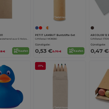
Jetzt konfigurieren!
01
PETIT LAMBUT Buntstifte-Set
AMAZONIA Set bestehend aus 6 Holzstiften in einer recycelten Kartonbox
GiftRetail MO8580
GiftRetail IT104
Günstigste:
Günstigste:
0,53 €
0,47 €
Kaufen
Kaufen
28 €
0,70 €
-17%
Jetzt konfigurieren!