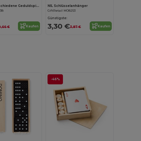
FUMIEST Verschiedene Geduldspiele
NIL Schlüsselanhänger
938
GiftRetail MO8253
Günstigste:
3,30 €
Kaufen
Kaufen
0,66 €
3,87 €
-46%
Jetzt konfigurieren!