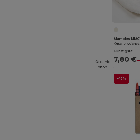
Mumbles MM0
Günstigste:
7,80 €
1
Organic
Cotton
-43%