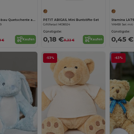
DUCK Stressabbau Quetschente aus PVC
PETIT ABIGAIL Mini Buntstifte-Set
Stamina LA7
79
GiftRetail MO8924
YAMBI Set mit 
Günstigste:
Günstigste:
0,18 €
0,45 €
Kaufen
Kaufen
8 €
0,22 €
-53%
-63%