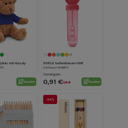
Jetzt konfigurieren!
Jetzt konfigurieren!
+1
ybär mit Hoody
SOPLA Seifenblasen-Stift
375
GiftRetail MO8817
Günstigste:
0,91 €
Kaufen
Kaufen
1,16 €
-24%