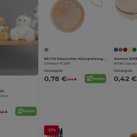
NATUS Klassisches Holzspielzeug Yoyo
Stamina JU01
GiftRetail KC2937
Günstigste:
Günstigste:
0,78 €
0,42 €
Kaufen
1,04 €
30
-Shirt
Kaufen
,40 €
-27%