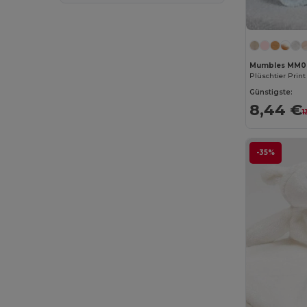
Mumbles MM0
Plüschtier Prin
Günstigste:
8,44 €
1
-35%