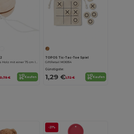
Jetzt konfigurieren!
12
TOPOS Tic-Tac-Toe Spiel
ROSKO Jojo aus Holz mit einer 75 cm langen
GiftRetail MO6954
Günstigste:
1,29 €
Kaufen
Kaufen
0,79 €
1,72 €
-21%