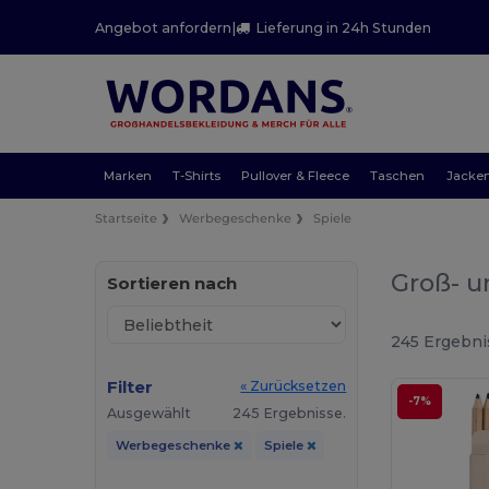
Angebot anfordern
|
Lieferung in 24h Stunden
Marken
T-Shirts
Pullover & Fleece
Taschen
Jacke
Startseite
Werbegeschenke
Spiele
Groß- u
Sortieren nach
245 Ergebni
Filter
« Zurücksetzen
-7%
Ausgewählt
245 Ergebnisse.
Werbegeschenke
Spiele