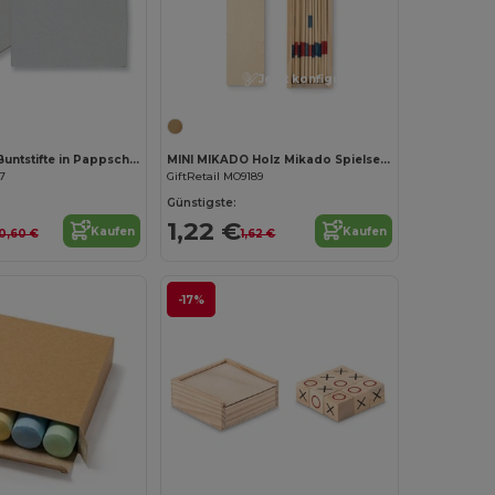
Jetzt konfigurieren!
Jetzt konfigurieren!
ARCOLOR 12 Buntstifte in Pappschachtel
MINI MIKADO Holz Mikado Spielset im Holzbox
7
GiftRetail MO9189
Günstigste:
1,22 €
Kaufen
Kaufen
0,60 €
1,62 €
-17%
Jetzt konfigurieren!