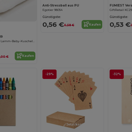
Anti-Stressball aus PU
Egotier 98054
GiftRetail KC2
Günstigste:
Günstigste:
0,56 €
0,53 €
Kaufen
0,58 €
19
Kuschelweiches Lamm-Baby-Kuscheltuch
Kaufen
2,00 €
-29%
-32%
Jetzt konfigurieren!