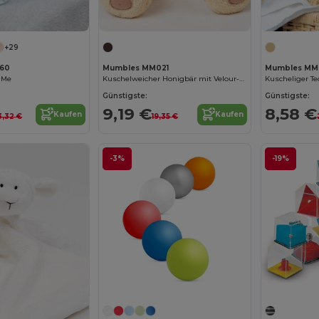
+29
60
Mumbles MM021
Mumbles MM
t Me
Kuschelweicher Honigbär mit Velour-Shirt
Günstigste:
Günstigste:
9,19 €
8,58 €
Kaufen
Kaufen
3,32 €
19,35 €
-3%
-19%