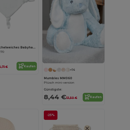
Jetzt konfigurieren!
LULLABY Kuschelweiches Babyhandtuch für sanftes Saugen
270
Kaufen
6,71 €
+14
Mumbles MM060
Plüsch mini-version
Günstigste:
8,44 €
Kaufen
13,50 €
-25%