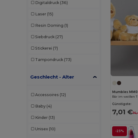
Digitaldruck
(36)
Laser
(15)
Resin Doming
(1)
Siebdruck
(27)
Stickerei
(7)
Tampondruck
(73)
Geschlecht - Alter
Mumbles MM0
Accessoires
(12)
Bär im weißen T
Günstigste:
Baby
(4)
7,01 €
14
Kinder
(13)
Unisex
(10)
-23%