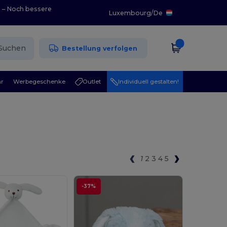
0 – Noch bessere
Luxembourg
/
De
Suchen
Bestellung verfolgen
r
Werbegeschenke
Outlet
Individuell gestalten!
1
2
3
4
5
-37%