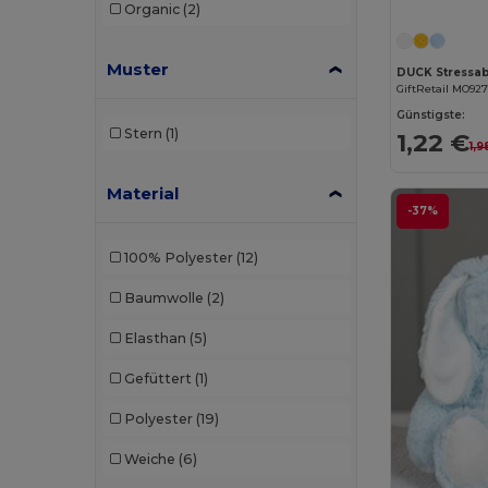
Organic
(2)
Muster
GiftRetail MO92
Günstigste:
Stern
(1)
1,22 €
1,9
Material
-37%
100% Polyester
(12)
Baumwolle
(2)
Elasthan
(5)
Gefüttert
(1)
Polyester
(19)
Weiche
(6)