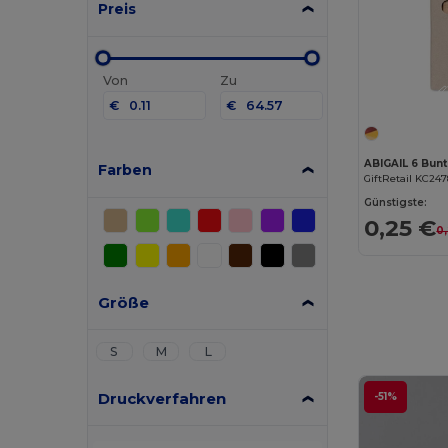
Preis
Von
Zu
€
€
ABIGAIL 6 Bunts
Farben
GiftRetail KC24
Günstigste:
0,25 €
0
Größe
S
M
L
Druckverfahren
-51%