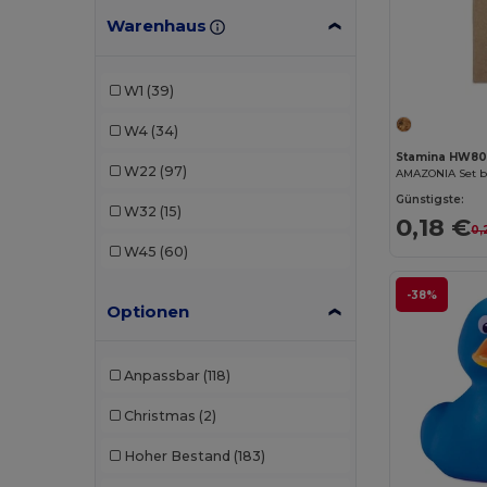
Warenhaus
Science4You
(22)
Stamina
(34)
W1
(39)
W4
(34)
Stamina HW80
W22
(97)
Günstigste:
W32
(15)
0,18 €
0,
W45
(60)
-38%
Optionen
Anpassbar
(118)
Christmas
(2)
Hoher Bestand
(183)