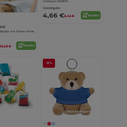
GiftRetail MO9574
Günstigste:
4,66 €
Kaufen
5,42 €
001
Kuscheliger Teddybär mit Tartan-Schleife
Kaufen
23,23 €
-15%
Jetzt konfigurieren!
Jetzt konfigurieren!