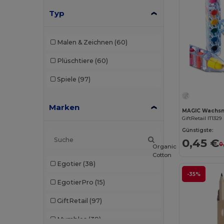
Typ
Malen & Zeichnen
(60)
Plüschtiere
(60)
Spiele
(97)
Marken
MAGIC Wachsm
GiftRetail IT1329
Günstigste:
0,45 €
0
Organic
Cotton
Egotier
(38)
-35%
EgotierPro
(15)
GiftRetail
(97)
Mumbles
(39)