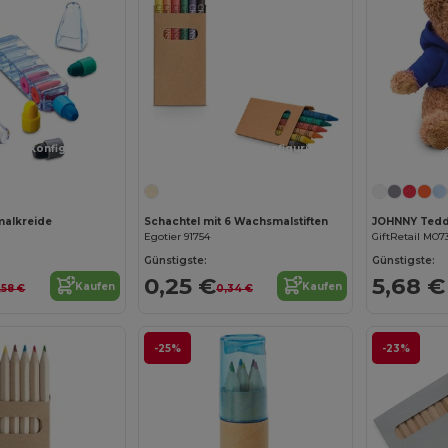
Jetzt konfigurieren!
Jetzt konfigurieren!
alkreide
Schachtel mit 6 Wachsmalstiften
JOHNNY Tedd
Egotier 91754
GiftRetail MO7
Günstigste:
Günstigste:
0,25 €
5,68 €
Kaufen
Kaufen
,58 €
0,34 €
-25%
-23%