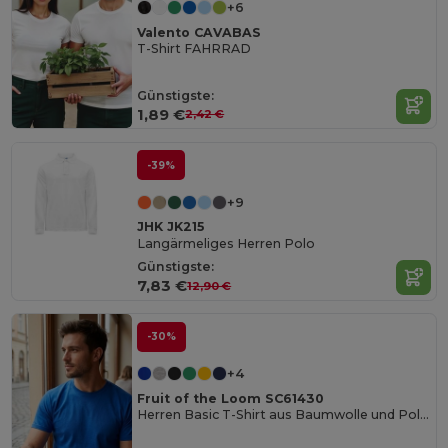
+6
Valento CAVABAS
T-Shirt FAHRRAD
Günstigste:
1,89 €
2,42 €
-39%
+9
JHK JK215
Langärmeliges Herren Polo
Günstigste:
7,83 €
12,90 €
-30%
+4
Fruit of the Loom SC61430
Herren Basic T-Shirt aus Baumwolle und Polyester