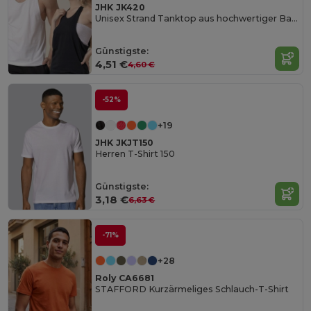
JHK JK420
Unisex Strand Tanktop aus hochwertiger Baumwolle
Günstigste:
4,51 €
4,60 €
-52%
+19
JHK JKJT150
Herren T-Shirt 150
Günstigste:
3,18 €
6,63 €
-71%
+28
Roly CA6681
STAFFORD Kurzärmeliges Schlauch-T-Shirt