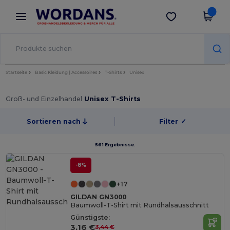
×
Wordans App
App holen
Bessere Preise in der App!
Startseite
Basic Kleidung | Accessoires
T-Shirts
Unisex
Groß- und Einzelhandel
Unisex T-Shirts
Sortieren nach
Filter
✓
561 Ergebnisse.
-8%
+17
GILDAN GN3000
Baumwoll-T-Shirt mit Rundhalsausschnitt
Günstigste:
3,16 €
3,44 €