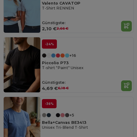
Valento CAVATOP
T-Shirt RENNEN
Günstigste:
2,10 €
2,66 €
-24%
+16
Piccolio P73
T-shirt "Paint" Unisex
Günstigste:
4,69 €
6,18 €
-36%
+5
Bella+Canvas BE3413
Unisex Tri-Blend T-Shirt