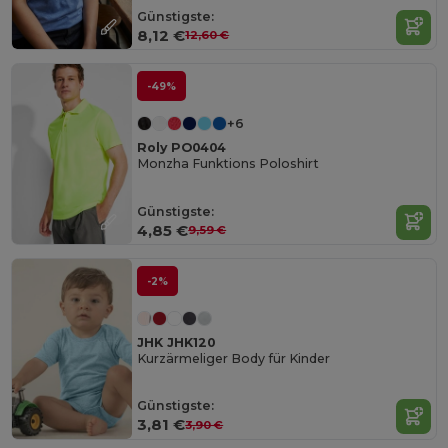
Günstigste:
8,12 €
12,60 €
-49%
+6
Roly PO0404
Monzha Funktions Poloshirt
Günstigste:
4,85 €
9,59 €
-2%
JHK JHK120
Kurzärmeliger Body für Kinder
Günstigste:
3,81 €
3,90 €