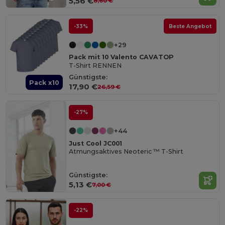
5,56 €
8,60 €
-33%
Beste Angebot
+29
Pack mit 10 Valento CAVATOP
T-Shirt RENNEN
Günstigste:
Pack x10
17,90 €
26,59 €
-27%
+44
Just Cool JC001
Atmungsaktives Neoteric ™ T-Shirt
Günstigste:
5,13 €
7,00 €
-22%