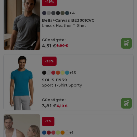
-49%
+4
Bella+Canvas BE3001CVC
Unisex Heather T-Shirt
Günstigste:
4,51 €
8,90 €
-38%
+13
SOL'S 11939
Sport T-Shirt Sporty
Günstigste:
3,81 €
6,19 €
-2%
+1