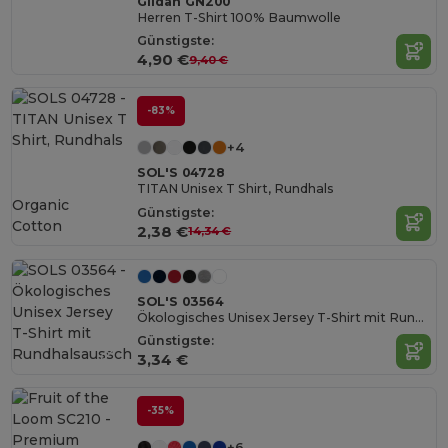
Gildan GN200
Herren T-Shirt 100% Baumwolle
Günstigste:
4,90 €
9,40 €
-83%
+4
SOL'S 04728
TITAN Unisex T Shirt, Rundhals
Organic
Günstigste:
Cotton
2,38 €
14,34 €
SOL'S 03564
Ökologisches Unisex Jersey T-Shirt mit Rundhalsausschnitt
Günstigste:
3,34 €
-35%
+6