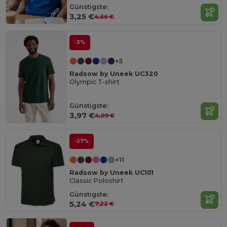
Günstigste:
3,25 €
4,66 €
-3%
+5
Radsow by Uneek UC320
Olympic T-shirt
Günstigste:
3,97 €
4,09 €
-27%
+11
Radsow by Uneek UC101
Classic Poloshirt
Günstigste:
5,24 €
7,22 €