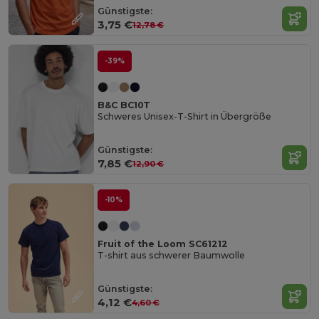
Günstigste:
3,75 €
12,78 €
-39%
B&C BC10T
Schweres Unisex-T-Shirt in Übergröße
Günstigste:
7,85 €
12,90 €
-10%
Fruit of the Loom SC61212
T-shirt aus schwerer Baumwolle
Günstigste:
4,12 €
4,60 €