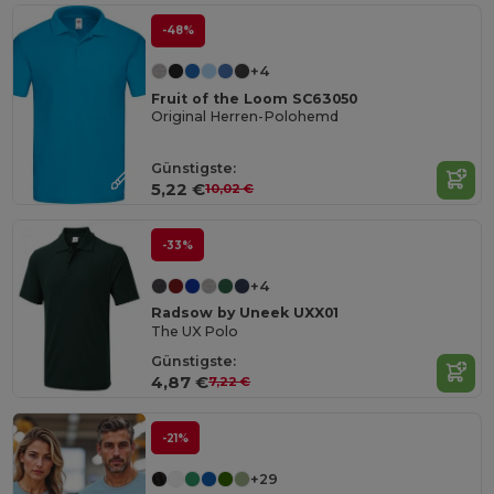
-48%
+4
Fruit of the Loom SC63050
Original Herren-Polohemd
Günstigste:
5,22 €
10,02 €
-33%
+4
Radsow by Uneek UXX01
The UX Polo
Günstigste:
4,87 €
7,22 €
-21%
+29