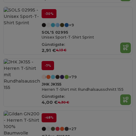
-30%
+9
SOL'S 02995
Unisex Sport-T-Shirt Sprint
Günstigste:
2,91 €
4,13 €
-7%
+79
JHK JK155
Herren T-Shirt mit Rundhalsausschnitt 155
Günstigste:
4,00 €
4,30 €
-48%
+27