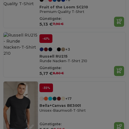
Fruit of the Loom SC210
Premium Quality T-Shirt
Günstigste:
5,13 €
7,90 €
-41%
+3
Russell RU215
Runde Nacken-T-Shirt 210
Günstigste:
5,17 €
8,80 €
-35%
+17
Bella+Canvas BE3001
Unisex-Baumwoll-T-Shirt
Günstigste: