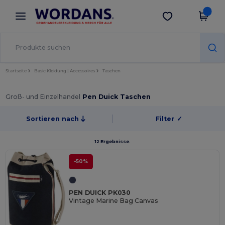
×
Wordans App
App holen
Bessere Preise in der App!
Startseite
Basic Kleidung | Accessoires
Taschen
Groß- und Einzelhandel
Pen Duick Taschen
Sortieren nach
Filter
✓
12 Ergebnisse.
-50%
PEN DUICK PK030
Vintage Marine Bag Canvas