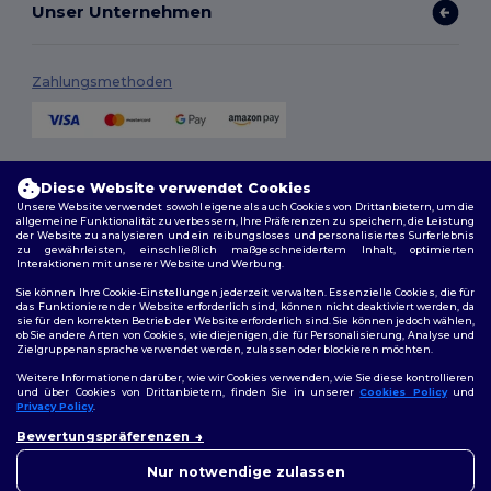
Unser Unternehmen
Zahlungsmethoden
Versandmethoden
Diese Website verwendet Cookies
Unsere Website verwendet sowohl eigene als auch Cookies von Drittanbietern, um die
allgemeine Funktionalität zu verbessern, Ihre Präferenzen zu speichern, die Leistung
der Website zu analysieren und ein reibungsloses und personalisiertes Surferlebnis
zu gewährleisten, einschließlich maßgeschneidertem Inhalt, optimierten
Interaktionen mit unserer Website und Werbung.
Sie können Ihre Cookie-Einstellungen jederzeit verwalten. Essenzielle Cookies, die für
das Funktionieren der Website erforderlich sind, können nicht deaktiviert werden, da
sie für den korrekten Betrieb der Website erforderlich sind. Sie können jedoch wählen,
Folge uns
ob Sie andere Arten von Cookies, wie diejenigen, die für Personalisierung, Analyse und
Zielgruppenansprache verwendet werden, zulassen oder blockieren möchten.
Weitere Informationen darüber, wie wir Cookies verwenden, wie Sie diese kontrollieren
und über Cookies von Drittanbietern, finden Sie in unserer
Cookies Policy
und
Privacy Policy
.
2026. Alle Rechte vorbehalten
Bewertungspräferenzen
Allgemeine Geschäftsbedingungen
|
Personalisierungsrichtlinien
|
Datenschutzbestimmungen
|
Cookie-Richtlinie
|
Site Map
Nur notwendige zulassen