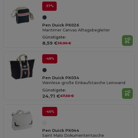
-57%
Pen Duick PK026
Maritimer Canvas Alltagsbegleiter
Günstigste:
8,59 €
19,90 €
-48%
Pen Duick PK034
Weinlese-große Einkaufstasche Leinwand
Günstigste:
24,71 €
47,50 €
-46%
Pen Duick PK044
Saint Malo Dokumententasche