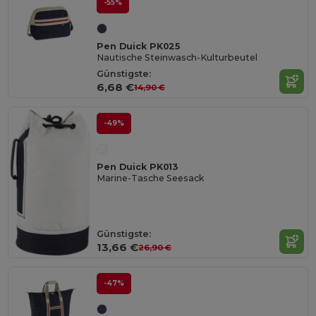
-55%
Pen Duick PK025
Nautische Steinwasch-Kulturbeutel
Günstigste:
6,68 €
14,90 €
-49%
Pen Duick PK013
Marine-Tasche Seesack
Günstigste:
13,66 €
26,90 €
-47%