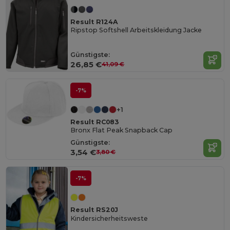
Result R124A
Ripstop Softshell Arbeitskleidung Jacke
Günstigste:
26,85 €
41,09 €
-7%
+1
Result RC083
Bronx Flat Peak Snapback Cap
Günstigste:
3,54 €
3,80 €
-7%
Result RS20J
Kindersicherheitsweste