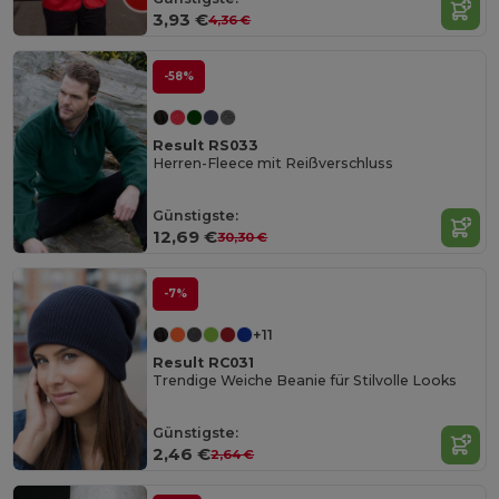
3,93 €
4,36 €
-58%
Result RS033
Herren-Fleece mit Reißverschluss
Günstigste:
12,69 €
30,30 €
-7%
+11
Result RC031
Trendige Weiche Beanie für Stilvolle Looks
Günstigste:
2,46 €
2,64 €