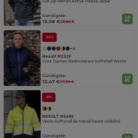
Full Zip Herren Active Fleece Jacke
Günstigste:
13,98 €
23,80 €
-52%
+4
Result R232F
Core Damen Bedruckbare Softshell Weste
Günstigste:
13,47 €
27,90 €
-51%
RESULT RS450
Veste Softshell de travail haute visibilité
Günstigste: