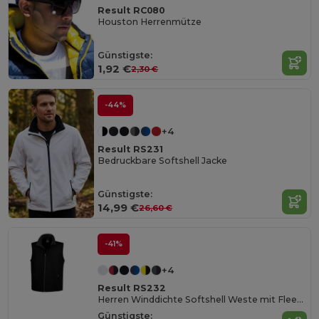
Result RC080
Houston Herrenmütze
Günstigste:
1,92 €
2,30 €
-44%
+4
Result RS231
Bedruckbare Softshell Jacke
Günstigste:
14,99 €
26,60 €
-41%
+4
Result RS232
Herren Winddichte Softshell Weste mit Fleece
Günstigste: