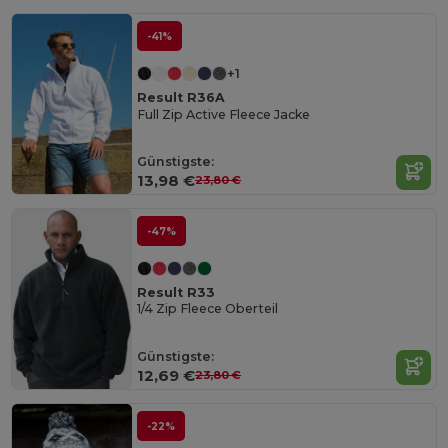
-41%
+1
Result R36A
Full Zip Active Fleece Jacke
Günstigste:
13,98 €
23,80 €
-47%
Result R33
1/4 Zip Fleece Oberteil
Günstigste:
12,69 €
23,80 €
-22%