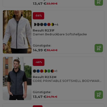
13,47 €
22,90 €
-54%
+4
Result R231F
Damen Bedruckbare Softshelljacke
Günstigste:
14,99 €
32,40 €
-46%
+1
Result R232M
CORE PRINTABLE SOFTSHELL BODYWARMER
Günstigste:
13,47 €
24,74 €