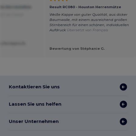
★ ★ ★ ★ ★
ton Herrenmütze
Result RC080 - Houston Herrenmütze
tzt von Dutch
Weiße Kappe von guter Qualität, aus dicker
Baumwolle, mit einem ausreichend großen
Stirnbereich für einen schönen, individuellen
Aufdruck
Übersetzt von Français
o De baere D.
Bewertung von Stéphanie G.
Kontaktieren Sie uns
Lassen Sie uns helfen
Unser Unternehmen