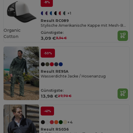
-8%
+1
Result RC089
Stylische Amerikanische Kappe mit Mesh-Belüftung
Organic
Günstigste:
Cotton
3,09 €
3,34 €
-50%
Result RE95A
Wasserdichte Jacke / Hosenanzug
Günstigste:
13,98 €
27,70 €
-41%
+4
Result RS036