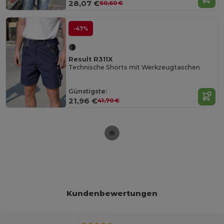
28,07 €
60,60 €
-47%
Result R311X
Technische Shorts mit Werkzeugtaschen
Günstigste:
21,96 €
41,70 €
Kundenbewertungen