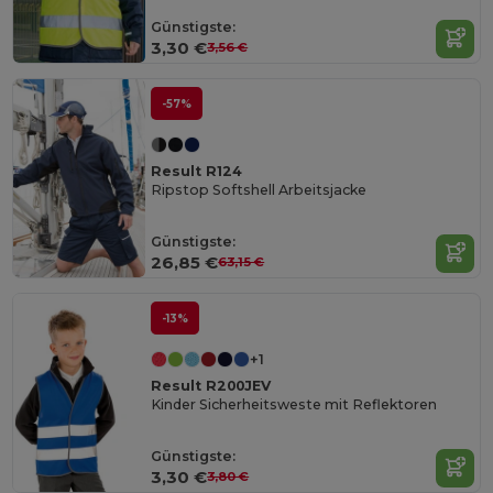
Günstigste:
3,30 €
3,56 €
-57%
Result R124
Ripstop Softshell Arbeitsjacke
Günstigste:
26,85 €
63,15 €
-13%
+1
Result R200JEV
Kinder Sicherheitsweste mit Reflektoren
Günstigste:
3,30 €
3,80 €