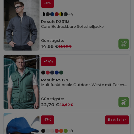
-31%
+4
Result R231M
Core Bedruckbare Softshelljacke
Günstigste:
14,99 €
21,86 €
-44%
Result RS127
Multifunktionale Outdoor-Weste mit Taschen
Günstigste:
22,70 €
40,60 €
-17%
Best Seller
+8