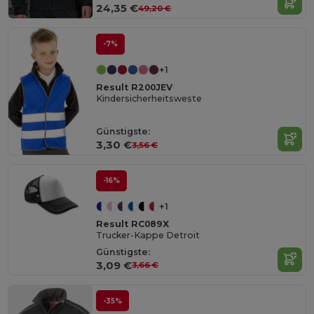
24,35 €
49,20 €
-7%
+1
Result R200JEV
Kindersicherheitsweste
Günstigste:
3,30 €
3,56 €
-16%
+1
Result RC089X
Trucker-Kappe Detroit
Günstigste:
3,09 €
3,66 €
-35%