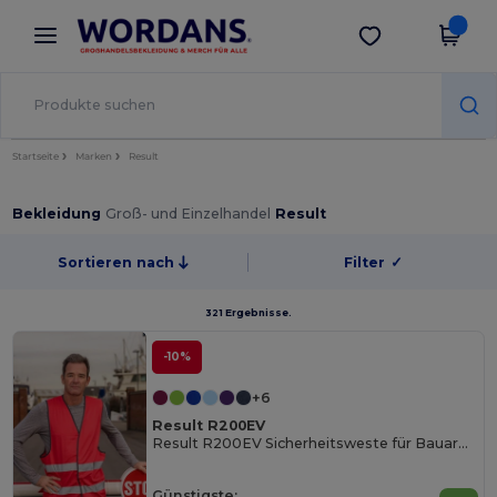
×
Wordans App
App holen
Bessere Preise in der App!
Startseite
Marken
Result
Bekleidung
Groß- und Einzelhandel
Result
Sortieren nach
Filter
✓
321 Ergebnisse.
-10%
+6
Result R200EV
Result R200EV Sicherheitsweste für Bauarbeiter
Günstigste: