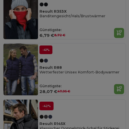
Result R353X
Banditengesicht/Hals/Brustwärmer
Günstigste:
6,79 €
8,72 €
-41%
Result R88
Wetterfester Unisex Komfort-Bodywarmer
Günstigste:
28,07 €
47,95 €
-42%
Result R145X
Klassischer Doppelstrick-Schal für Stickerei