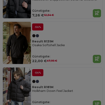
Günstigste:
7,26 €
12,54 €
-54%
Result R131M
Osaka Softshell Jacke
Günstigste:
22,00 €
47,95 €
-54%
Result R181M
Holkham Down Feel Jacket
Günstigste: