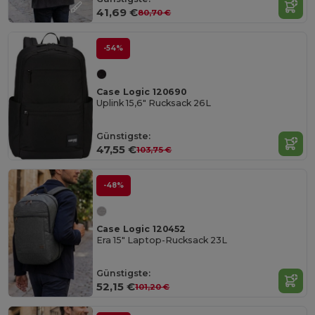
41,69 €
80,70 €
-54%
Case Logic 120690
Uplink 15,6" Rucksack 26L
Günstigste:
47,55 €
103,75 €
-48%
Case Logic 120452
Era 15" Laptop-Rucksack 23L
Günstigste:
52,15 €
101,20 €