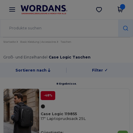
×
Wordans App
App holen
Bessere Preise in der App!
Startseite
Basic Kleidung | Accessoires
Taschen
Groß- und Einzelhandel
Case Logic Taschen
Sortieren nach
Filter
✓
8 Ergebnisse.
-48%
Case Logic 119855
17" Laptoprucksack 25L
Günstigste: