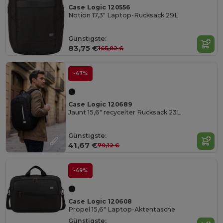
Case Logic 120556
Notion 17,3" Laptop-Rucksack 29L
Günstigste:
83,75 €
165,82 €
-47%
Case Logic 120689
Jaunt 15,6″ recycelter Rucksack 23L
Günstigste:
41,67 €
79,12 €
-49%
Case Logic 120608
Propel 15,6" Laptop-Aktentasche
Günstigste: