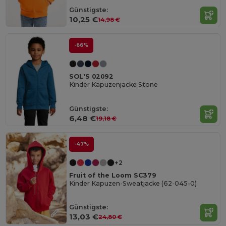
Günstigste:
10,25 €
14,98 €
-66%
SOL'S 02092
Kinder Kapuzenjacke Stone
Günstigste:
6,48 €
19,18 €
-47%
+2
Fruit of the Loom SC379
Kinder Kapuzen-Sweatjacke (62-045-0)
Günstigste:
13,03 €
24,80 €