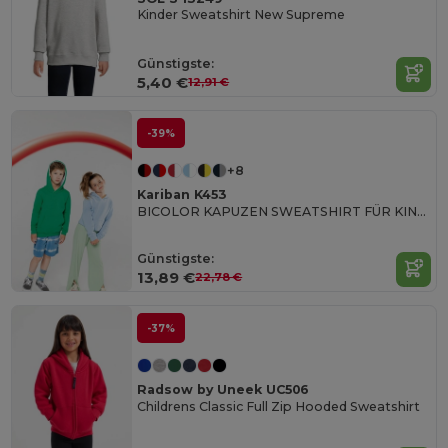
Kinder Sweatshirt New Supreme
Günstigste:
5,40 €
12,91 €
-39%
+8
Kariban K453
BICOLOR KAPUZEN SWEATSHIRT FÜR KINDER
Günstigste:
13,89 €
22,78 €
-37%
Radsow by Uneek UC506
Childrens Classic Full Zip Hooded Sweatshirt