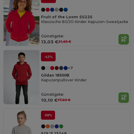
Fruit of the Loom SS225
Klassische 80/20 Kinder Kapuzen-Sweatjacke
Günstigste:
13,03 €
21,65 €
-43%
+7
Gildan 18500B
Kapuzenpullover Kinder
Günstigste:
10,10 €
17,60 €
-58%
SOL'S 13249