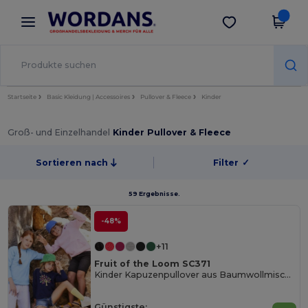
×
Wordans App
App holen
Bessere Preise in der App!
Startseite
Basic Kleidung | Accessoires
Pullover & Fleece
Kinder
Groß- und Einzelhandel
Kinder Pullover & Fleece
Sortieren nach
Filter
✓
59 Ergebnisse.
-48%
+11
Fruit of the Loom SC371
Kinder Kapuzenpullover aus Baumwollmischung
Günstigste: