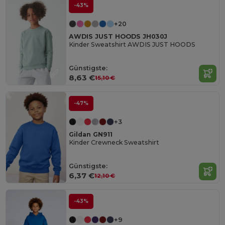
-43%
+20
AWDIS JUST HOODS JH030J
Kinder Sweatshirt AWDIS JUST HOODS
Günstigste:
8,63 €
15,10 €
-47%
+3
Gildan GN911
Kinder Crewneck Sweatshirt
Günstigste:
6,37 €
12,10 €
-43%
+9