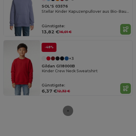
SOL'S 03576
Stellar Kinder Kapuzenpullover aus Bio-Baumwolle
Günstigste:
13,82 €
16,01 €
-48%
+3
Gildan GI18000B
Kinder Crew Neck Sweatshirt
Günstigste:
6,37 €
12,32 €