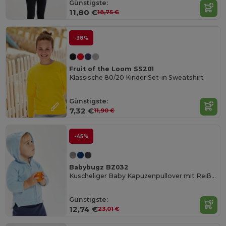
Günstigste:
11,80 €
18,75 €
-38%
Fruit of the Loom SS201
Klassische 80/20 Kinder Set-in Sweatshirt
Günstigste:
7,32 €
11,90 €
-45%
Babybugz BZ032
Kuscheliger Baby Kapuzenpullover mit Reißverschluss
Günstigste:
12,74 €
23,01 €