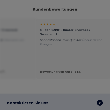
Kundenbewertungen
★ ★ ★ ★ ★
er Crewneck
Gildan GN911 - Kinder Crewneck
Sweatshirt
tät
Übersetzt von
Sehr zufrieden, tolle Qualität
Übersetzt von
Français
a T.
Bewertung von Aurélie M.
Kontaktieren Sie uns