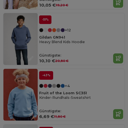
10,05 €
19,20 €
-51%
+12
Gildan GN941
Heavy Blend Kids Hoodie
Günstigste:
10,10 €
20,80 €
-43%
+4
Fruit of the Loom SC351
Kinder-Rundhals-Sweatshirt
Günstigste:
6,69 €
11,80 €