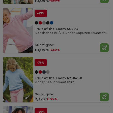
10,05 €
17,50 €
-43%
Fruit of the Loom SS273
Klassisches 80/20 Kinder Kapuzen-Sweatshirt
Günstigste:
10,05 €
17,50 €
-38%
Fruit of the Loom 62-041-0
Kinder Set-In Sweatshirt
Günstigste:
7,32 €
11,90 €
-40%