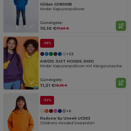
Gildan GI18500B
Kinder Kapuzenpullover
Günstigste:
10,10 €
17,60 €
-38%
+33
AWDIS JUST HOODS JH01J
Kinder Kapuzenpullover mit Kängurutasche
Günstigste:
11,31 €
18,35 €
-32%
+6
Radsow by Uneek UC503
Childrens Hooded Sweatshirt