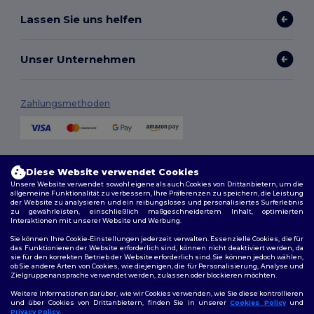
Lassen Sie uns helfen
Unser Unternehmen
Zahlungsmethoden
Versandmethoden
Diese Website verwendet Cookies
Unsere Website verwendet sowohl eigene als auch Cookies von Drittanbietern, um die
allgemeine Funktionalität zu verbessern, Ihre Präferenzen zu speichern, die Leistung
der Website zu analysieren und ein reibungsloses und personalisiertes Surferlebnis
zu gewährleisten, einschließlich maßgeschneidertem Inhalt, optimierten
Interaktionen mit unserer Website und Werbung.
Sie können Ihre Cookie-Einstellungen jederzeit verwalten. Essenzielle Cookies, die für
das Funktionieren der Website erforderlich sind, können nicht deaktiviert werden, da
sie für den korrekten Betrieb der Website erforderlich sind. Sie können jedoch wählen,
Folge uns
ob Sie andere Arten von Cookies, wie diejenigen, die für Personalisierung, Analyse und
Zielgruppenansprache verwendet werden, zulassen oder blockieren möchten.
Weitere Informationen darüber, wie wir Cookies verwenden, wie Sie diese kontrollieren
und über Cookies von Drittanbietern, finden Sie in unserer
Cookies Policy
und
Privacy Policy
.