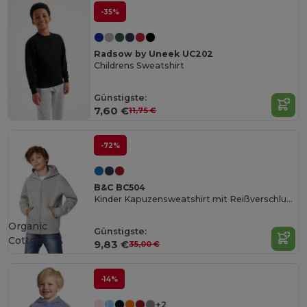
-35%
Radsow by Uneek UC202
Childrens Sweatshirt
Günstigste:
7,60 €
11,75 €
-72%
B&C BC504
Kinder Kapuzensweatshirt mit Reißverschluss
Organic
Günstigste:
Cotton
9,83 €
35,00 €
-14%
+2