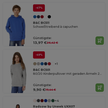
-47%
B&C BC511
Schweißtreibend à capuchen
Günstigste:
13,97 €
26,42 €
-49%
+1
B&C BC501
80/20 Kinderpullover mit geraden Ärmeln 280 PST
Günstigste:
9,90 €
19,44 €
+4
Radsow by Uneek UXX07