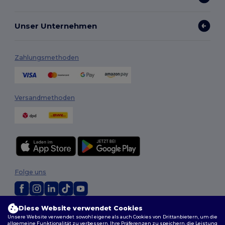
Unser Unternehmen
Zahlungsmethoden
Versandmethoden
Folge uns
Diese Website verwendet Cookies
2026. Alle Rechte vorbehalten
Unsere Website verwendet sowohl eigene als auch Cookies von Drittanbietern, um die
Allgemeine Geschäftsbedingungen
|
Personalisierungsrichtlinien
|
allgemeine Funktionalität zu verbessern, Ihre Präferenzen zu speichern, die Leistung