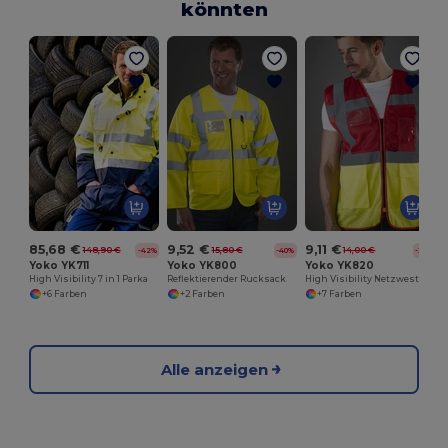
könnten
I
85,68 €
9,52 €
9,11 €
148,90 €
15,80 €
14,00 €
-42%
-40%
-35%
Yoko YK711
Yoko YK800
Yoko YK820
High Visibility 7 in 1 Parka
Reflektierender Rucksack
High Visibility Netzweste
+6 Farben
+2 Farben
+7 Farben
Alle anzeigen