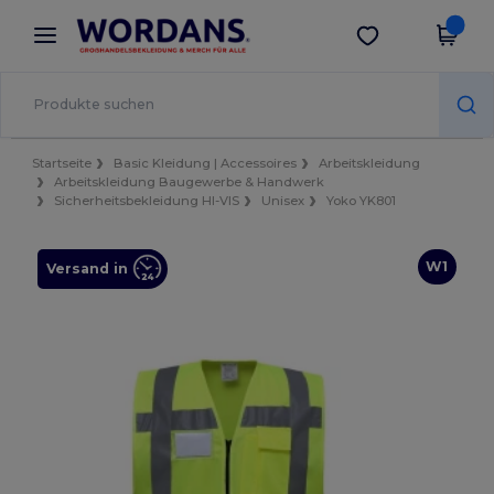
×
Wordans App
App holen
Bessere Preise in der App!
Startseite
Basic Kleidung | Accessoires
Arbeitskleidung
Arbeitskleidung Baugewerbe & Handwerk
Sicherheitsbekleidung HI-VIS
Unisex
Yoko YK801
W1
Versand in