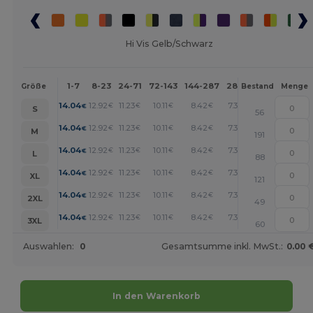
Hi Vis Gelb/Schwarz
1-7
8-23
24-71
72-143
144-287
288 +
Mehr
Größe
Bestand
Menge
+
14.04
12.92
11.23
10.11
8.42
7.30
€
€
€
€
€
€
S
56
+
14.04
12.92
11.23
10.11
8.42
7.30
€
€
€
€
€
€
M
191
+
14.04
12.92
11.23
10.11
8.42
7.30
€
€
€
€
€
€
L
88
+
14.04
12.92
11.23
10.11
8.42
7.30
€
€
€
€
€
€
XL
121
+
14.04
12.92
11.23
10.11
8.42
7.30
€
€
€
€
€
€
2XL
49
+
14.04
12.92
11.23
10.11
8.42
7.30
€
€
€
€
€
€
3XL
60
Auswahlen:
0
Gesamtsumme inkl. MwSt.:
0.00 
In den Warenkorb