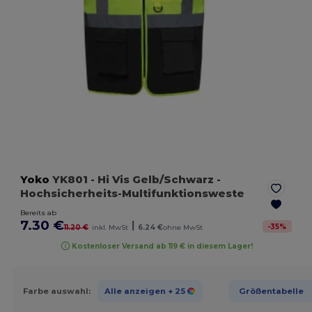
Yoko
YK801
- Hi Vis Gelb/Schwarz
-
Hochsicherheits-Multifunktionsweste
Bereits ab
7.30 €
|
-
35
%
11.20 €
inkl. MwSt
6.24 €
ohne MwSt
Kostenloser Versand ab 119 € in diesem Lager!
Farbe auswahl:
Alle anzeigen
+ 25
Größentabelle