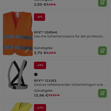
2,50 €
3,28 €
-41%
RFX™ 538546
See-me Sicherheitsweste für den professionellen Einsatz XL
Günstigste:
3,72 €
6,26 €
-49%
RFX™ 122053
Desiree reflektierender Sicherheitsgurt und Weste
Günstigste:
13,96 €
27,22 €
-47%