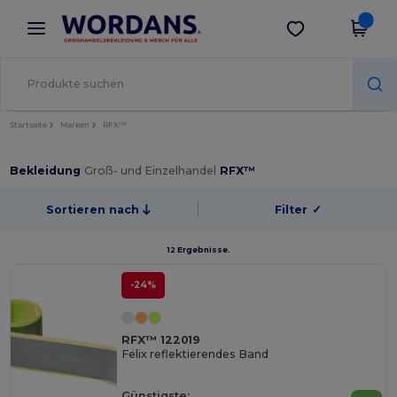
×
Wordans App
App holen
Bessere Preise in der App!
Startseite
Marken
RFX™
Bekleidung
Groß- und Einzelhandel
RFX™
Sortieren nach
Filter
✓
12 Ergebnisse.
-24%
RFX™ 122019
Felix reflektierendes Band
Günstigste: