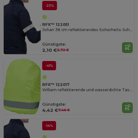
-23%
RFX™ 122051
Johan 38 cm reflektierendes Sicherheits-Schnapparmband
Günstigste:
2,10 €
2,72 €
-41%
RFX™ 122017
William reflektierende und wasserdichte Taschenhülle
Günstigste:
4,42 €
7,46 €
-14%