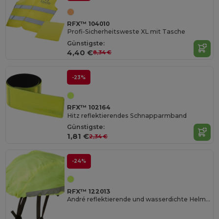
RFX™ 104010
Profi-Sicherheitsweste XL mit Tasche
Günstigste:
4,40 €
8,34 €
-23%
RFX™ 102164
Hitz reflektierendes Schnapparmband
Günstigste:
1,81 €
2,34 €
-24%
RFX™ 122013
André reflektierende und wasserdichte Helmabdeckung