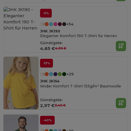
-5%
+54
JHK JK190
Eleganter Komfort 190 T-Shirt für Herren
Günstigste:
4,65 €
4,90 €
-13%
+29
JHK JK154
Kinder Komfort T-Shirt 155g/m² Baumwolle
Günstigste:
2,97 €
3,40 €
-40%