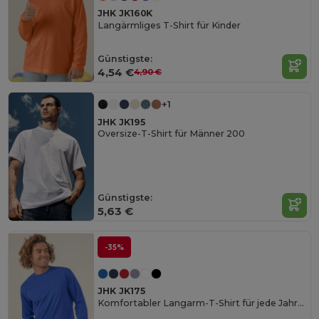
JHK JK160K
Langärmliges T-Shirt für Kinder
Günstigste:
4,54 €
4,90 €
+1
JHK JK195
Oversize-T-Shirt für Männer 200
Günstigste:
5,63 €
-35%
JHK JK175
Komfortabler Langarm-T-Shirt für jede Jahreszeit