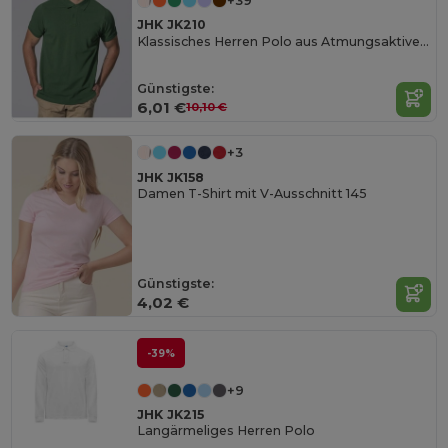
+39
JHK JK210
Klassisches Herren Polo aus Atmungsaktiver Baumwolle
Günstigste:
6,01 €
10,10 €
+3
JHK JK158
Damen T-Shirt mit V-Ausschnitt 145
Günstigste:
4,02 €
-39%
+9
JHK JK215
Langärmeliges Herren Polo