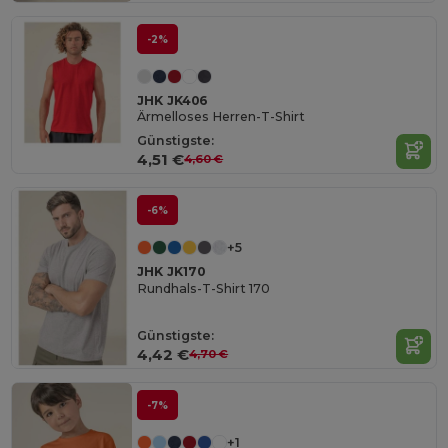
-2%
JHK JK406
Ärmelloses Herren-T-Shirt
Günstigste:
4,51 €
4,60 €
-6%
+5
JHK JK170
Rundhals-T-Shirt 170
Günstigste:
4,42 €
4,70 €
-7%
+1