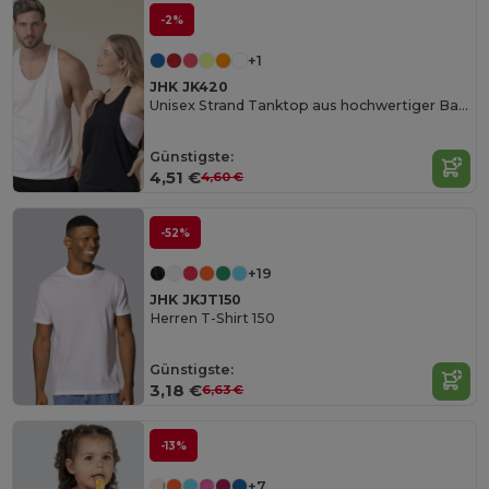
-2%
+1
JHK JK420
Unisex Strand Tanktop aus hochwertiger Baumwolle
Günstigste:
4,51 €
4,60 €
-52%
+19
JHK JKJT150
Herren T-Shirt 150
Günstigste:
3,18 €
6,63 €
-13%
+7