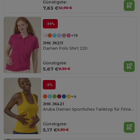
Günstigste:
7,83 €
12,90 €
-39%
+19
JHK JK211
Damen Polo Shirt 220
Günstigste:
5,67 €
9,30 €
-2%
+4
JHK JK421
Aruba Damen Sportliches Tanktop für Fitness
Günstigste:
5,17 €
5,30 €