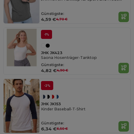
Günstigste:
4,59 €
4,70 €
-1%
JHK JK423
Saona Hosenträger-Tanktop
Günstigste:
4,82 €
4,90 €
-2%
JHK JK153
Kinder Baseball-T-Shirt
Günstigste:
6,34 €
6,50 €