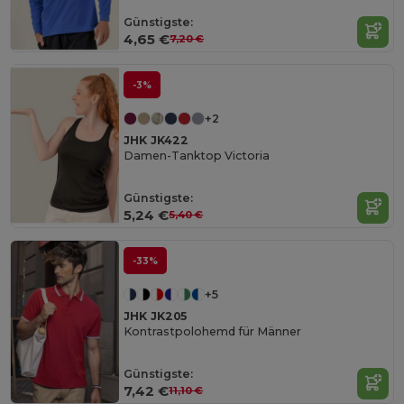
Günstigste:
4,65 €
7,20 €
-3%
+2
JHK JK422
Damen-Tanktop Victoria
Günstigste:
5,24 €
5,40 €
-33%
+5
JHK JK205
Kontrastpolohemd für Männer
Günstigste:
7,42 €
11,10 €