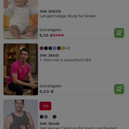
JHK JHK110
Langärmeliger Body für Kinder
Günstigste:
5,10 €
5,40 €
+2
JHK JK401
T-Shirt mit V-Ausschnitt 160
Günstigste:
5,03 €
-2%
JHK JK405
JHK Herren Tanktop für Sport und Freizeit