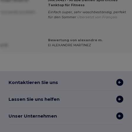
Tanktop für Fitness
 und werde auf jeden
Einfach super, sehr waschbeständig, perfekt
für den Sommer
Übersetzt von Français
Bewertung von alexandre m.
y M.
EI ALEXANDRE MARTINEZ
Kontaktieren Sie uns
Lassen Sie uns helfen
Unser Unternehmen