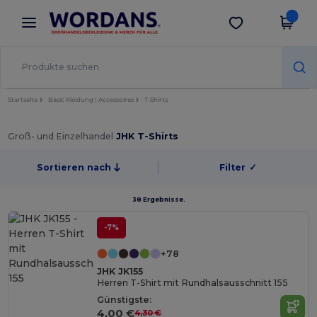
×
Wordans App
App holen
Bessere Preise in der App!
Startseite
Basic Kleidung | Accessoires
T-Shirts
Groß- und Einzelhandel
JHK T-Shirts
Sortieren nach
Filter
✓
38 Ergebnisse.
-7%
+78
JHK JK155
Herren T-Shirt mit Rundhalsausschnitt 155
Günstigste:
4,00 €
4,30 €