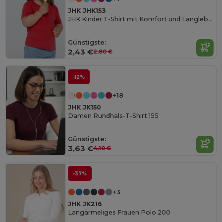
JHK JHK153
JHK Kinder T-Shirt mit Komfort und Langlebigkeit
Günstigste:
2,43 €
2,80 €
-12%
+18
JHK JK150
Damen Rundhals-T-Shirt 155
Günstigste:
3,63 €
4,10 €
-37%
+3
JHK JK216
Langärmeliges Frauen Polo 200