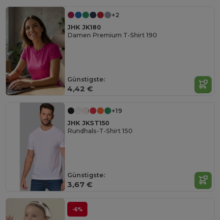
+2
JHK JK180
Damen Premium T-Shirt 190
Günstigste:
4,42 €
+19
JHK JKST150
Rundhals-T-Shirt 150
Günstigste:
3,67 €
-6%