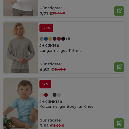
Günstigste:
7,71 €
12,30 €
-28%
+8
JHK JK160
Langärmeliges T-Shirt
Günstigste:
4,62 €
6,40 €
-2%
JHK JHK120
Kurzärmeliger Body für Kinder
Günstigste:
3,81 €
3,90 €