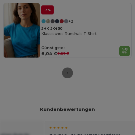
-3%
+2
JHK JK400
Klassisches Rundhals T-Shirt
Günstigste:
6,04 €
6,20 €
Kundenbewertungen
★ ★ ★ ★ ★
eliger Body für
JHK JK421 - Aruba Damen Sportliches