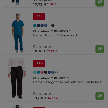
17,72 €
31,52 €
-44%
Cherokee CHWWE670
Herren Top mit V-Ausschnitt
Günstigste:
18,10 €
32,22 €
-44%
+2
Cherokee CHWWE110
Damen-Cargohose mit mittlerer Leibhöhe zum Überziehen
Günstigste:
19,60 €
34,90 €