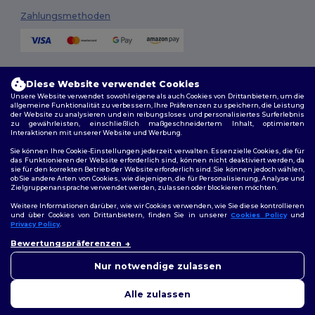
Zahlungsmethoden
Versandmethoden
Diese Website verwendet Cookies
Unsere Website verwendet sowohl eigene als auch Cookies von Drittanbietern, um die
allgemeine Funktionalität zu verbessern, Ihre Präferenzen zu speichern, die Leistung
der Website zu analysieren und ein reibungsloses und personalisiertes Surferlebnis
zu gewährleisten, einschließlich maßgeschneidertem Inhalt, optimierten
Interaktionen mit unserer Website und Werbung.
Sie können Ihre Cookie-Einstellungen jederzeit verwalten. Essenzielle Cookies, die für
das Funktionieren der Website erforderlich sind, können nicht deaktiviert werden, da
sie für den korrekten Betrieb der Website erforderlich sind. Sie können jedoch wählen,
Folge uns
ob Sie andere Arten von Cookies, wie diejenigen, die für Personalisierung, Analyse und
Zielgruppenansprache verwendet werden, zulassen oder blockieren möchten.
Weitere Informationen darüber, wie wir Cookies verwenden, wie Sie diese kontrollieren
und über Cookies von Drittanbietern, finden Sie in unserer
Cookies Policy
und
Privacy Policy
.
2026. Alle Rechte vorbehalten
Bewertungspräferenzen
Allgemeine Geschäftsbedingungen
|
Personalisierungsrichtlinien
|
Datenschutzbestimmungen
|
Cookie-Richtlinie
|
Site Map
Nur notwendige zulassen
Alle zulassen