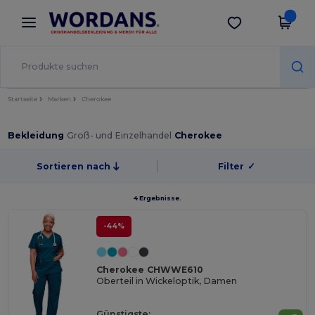
×
Wordans App
App holen
Bessere Preise in der App!
Startseite
Marken
Cherokee
Bekleidung
Groß- und Einzelhandel
Cherokee
Sortieren nach
Filter
✓
4 Ergebnisse.
-44%
Cherokee CHWWE610
Oberteil in Wickeloptik, Damen
Günstigste: