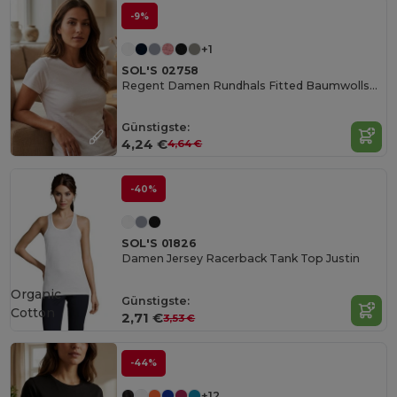
-9%
+1
SOL'S 02758
Regent Damen Rundhals Fitted Baumwollshirt
Günstigste:
4,24 €
4,64 €
-40%
SOL'S 01826
Damen Jersey Racerback Tank Top Justin
Organic
Günstigste:
Cotton
2,71 €
3,53 €
-44%
+12