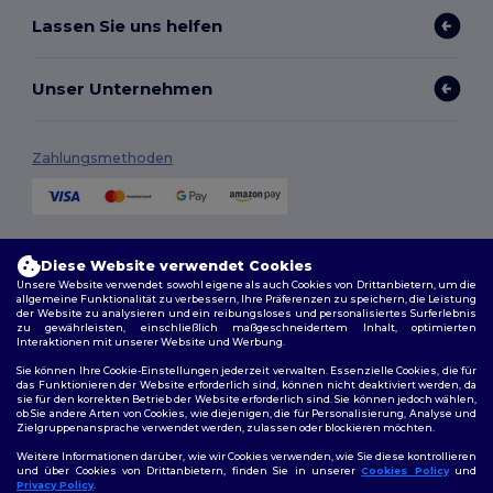
Lassen Sie uns helfen
Unser Unternehmen
Zahlungsmethoden
Versandmethoden
Diese Website verwendet Cookies
Unsere Website verwendet sowohl eigene als auch Cookies von Drittanbietern, um die
allgemeine Funktionalität zu verbessern, Ihre Präferenzen zu speichern, die Leistung
der Website zu analysieren und ein reibungsloses und personalisiertes Surferlebnis
zu gewährleisten, einschließlich maßgeschneidertem Inhalt, optimierten
Interaktionen mit unserer Website und Werbung.
Sie können Ihre Cookie-Einstellungen jederzeit verwalten. Essenzielle Cookies, die für
das Funktionieren der Website erforderlich sind, können nicht deaktiviert werden, da
sie für den korrekten Betrieb der Website erforderlich sind. Sie können jedoch wählen,
Folge uns
ob Sie andere Arten von Cookies, wie diejenigen, die für Personalisierung, Analyse und
Zielgruppenansprache verwendet werden, zulassen oder blockieren möchten.
Weitere Informationen darüber, wie wir Cookies verwenden, wie Sie diese kontrollieren
und über Cookies von Drittanbietern, finden Sie in unserer
Cookies Policy
und
Privacy Policy
.
2026. Alle Rechte vorbehalten