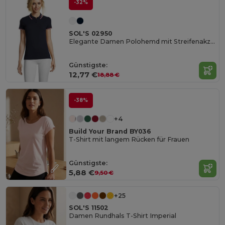
-32%
SOL'S 02950
Elegante Damen Polohemd mit Streifenakzenten
Günstigste:
12,77 €
18,88 €
-38%
+4
Build Your Brand BY036
T-Shirt mit langem Rücken für Frauen
Günstigste:
5,88 €
9,50 €
+25
SOL'S 11502
Damen Rundhals T-Shirt Imperial