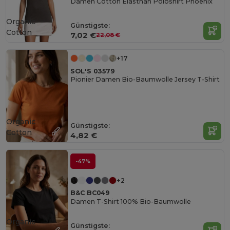
Damen Cotton Elasthan Poloshirt Phoenix
Organic
Günstigste:
Cotton
7,02 €
22,08 €
+17
SOL'S 03579
Pionier Damen Bio-Baumwolle Jersey T-Shirt
Organic
Günstigste:
Cotton
4,82 €
-47%
+2
B&C BC049
Damen T-Shirt 100% Bio-Baumwolle
Organic
Günstigste: