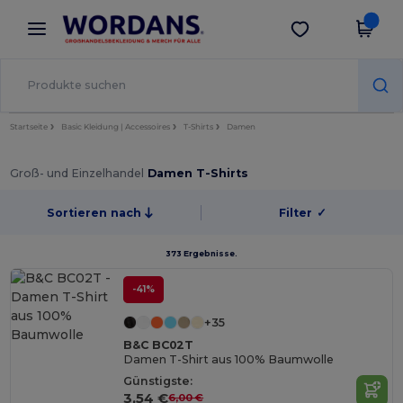
×
Wordans App
App holen
Bessere Preise in der App!
Startseite
Basic Kleidung | Accessoires
T-Shirts
Damen
Groß- und Einzelhandel
Damen T-Shirts
Sortieren nach
Filter
✓
373 Ergebnisse.
-41%
+35
B&C BC02T
Damen T-Shirt aus 100% Baumwolle
Günstigste:
3,54 €
6,00 €