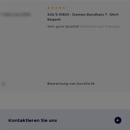
★ ★ ★ ★ ★
T-Shirt aus 100%
SOL'S 01825 - Damen Rundhals T -Shirt
Regent
Sehr gute Qualität
Übersetzt von Français
 w.
Bewertung von Aurélie M.
Kontaktieren Sie uns