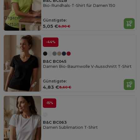
B&C BC02B
Bio-Rundhals-T-Shirt für Damen 150
Organic
Günstigste:
Cotton
5,05 €
6,90 €
-44%
B&C BC045
Damen Bio-Baumwolle V-Ausschnitt T-Shirt
Günstigste:
4,83 €
8,60 €
-15%
B&C BC063
Damen Sublimation T-Shirt