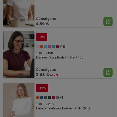
Günstigste:
4,59 €
-12%
+18
JHK JK150
Damen Rundhals-T-Shirt 155
Günstigste:
3,63 €
4,10 €
-37%
+3
JHK JK216
Langärmeliges Frauen Polo 200