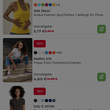
+4
JHK JK421
Aruba Damen Sportliches Tanktop für Fitness
Günstigste:
5,17 €
5,30 €
-64%
+30
Malfini 210
Pique Polo Polohemd Damen
Günstigste:
4,60 €
12,88 €
-70%
SOL'S 01709