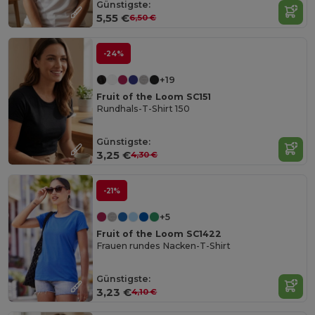
Günstigste:
5,55 €
6,50 €
-24%
+19
Fruit of the Loom SC151
Rundhals-T-Shirt 150
Günstigste:
3,25 €
4,30 €
-21%
+5
Fruit of the Loom SC1422
Frauen rundes Nacken-T-Shirt
Günstigste:
3,23 €
4,10 €