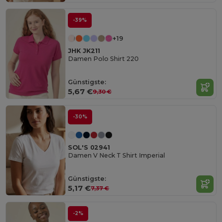
-39%
+19
JHK JK211
Damen Polo Shirt 220
Günstigste:
5,67 €
9,30 €
-30%
SOL'S 02941
Damen V Neck T Shirt Imperial
Günstigste:
5,17 €
7,37 €
-2%