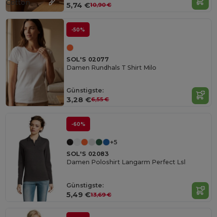
Cotton
5,74 €
10,90 €
-50%
SOL'S 02077
Damen Rundhals T Shirt Milo
Günstigste:
3,28 €
6,55 €
-60%
+5
SOL'S 02083
Damen Poloshirt Langarm Perfect Lsl
Günstigste:
5,49 €
13,69 €