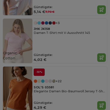
Günstigste:
5,14 €
7,70 €
+3
JHK JK158
Damen T-Shirt mit V-Ausschnitt 145
Organic
Günstigste:
Cotton
4,02 €
-10%
+22
SOL'S 03581
Elegante Damen Bio-Baumwoll Jersey T-Shirt
Günstigste:
4,29 €