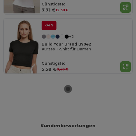
Günstigste:
7,71 €
12,30 €
-34%
+2
Build Your Brand BY042
Kurzes T-Shirt für Damen
Günstigste:
5,58 €
8,40 €
Kundenbewertungen