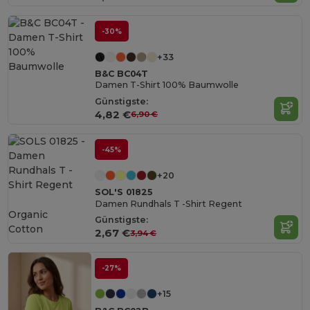
-30%
+33
B&C BC04T
Damen T-Shirt 100% Baumwolle
Günstigste:
4,82 €
6,90 €
-45%
+20
SOL'S 01825
Damen Rundhals T -Shirt Regent
Organic
Günstigste:
Cotton
2,67 €
3,94 €
-27%
+15