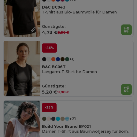
B&C BC043
T-Shirt aus Bio-Baumwolle für Damen
Günstigste:
4,73 €
8,50 €
-46%
+6
B&C BC06T
Langarm-T-Shirt für Damen
Günstigste:
5,28 €
9,80 €
-33%
+21
Build Your Brand BY021
Damen T-Shirt aus Baumwolljersey für Sommer