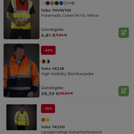
+18
Yoko YHVW100
Paramedic Green/Hi Vis Yellow
Günstigste:
4,81 €
7,04 €
-42%
Yoko YK218
High Visibility Bomberjacke
Günstigste:
36,39 €
63,20 €
-35%
Yoko YK200
Langärmelige Sicherheitsweste