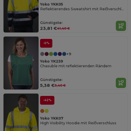
Yoko YKK05
Reflektierendes Sweatshirt mit Reißverschluss-Kragen
Günstigste:
23,81 €
41,40 €
-0%
+9
Yoko YK259
Chasuble mit reflektierenden Rändern
Günstigste:
5,38 €
5,40 €
-42%
Yoko YKK07
High Visibility Hoodie mit Reißverschluss