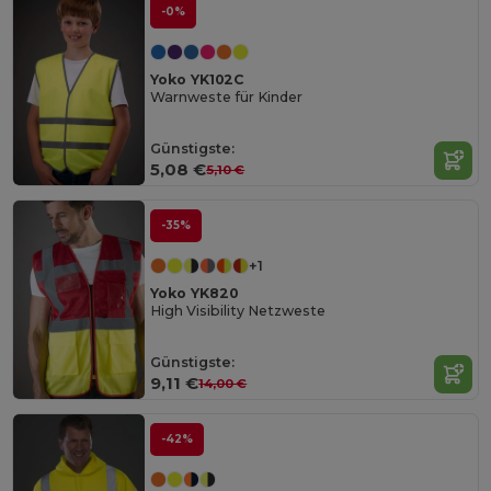
-0%
Yoko YK102C
Warnweste für Kinder
Günstigste:
5,08 €
5,10 €
-35%
+1
Yoko YK820
High Visibility Netzweste
Günstigste:
9,11 €
14,00 €
-42%