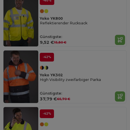
-40%
Yoko YK800
Reflektierender Rucksack
Günstigste:
9,52 €
15,80 €
-42%
Yoko YK302
High Visibility zweifarbiger Parka
Günstigste:
37,79 €
65,70 €
-42%