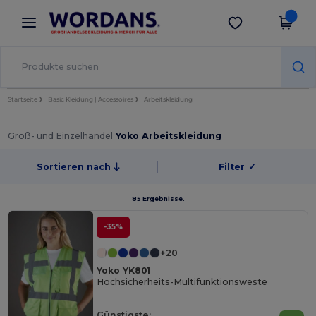
×
Wordans App
App holen
Bessere Preise in der App!
Startseite
Basic Kleidung | Accessoires
Arbeitskleidung
Groß- und Einzelhandel
Yoko Arbeitskleidung
Sortieren nach
Filter
✓
85 Ergebnisse.
-35%
+20
Yoko YK801
Hochsicherheits-Multifunktionsweste
Günstigste: