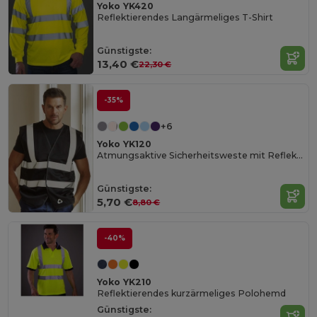
Yoko YK420
Reflektierendes Langärmeliges T-Shirt
Günstigste:
13,40 €
22,30 €
-35%
+6
Yoko YK120
Atmungsaktive Sicherheitsweste mit Reflektorstreifen
Günstigste:
5,70 €
8,80 €
-40%
Yoko YK210
Reflektierendes kurzärmeliges Polohemd
Günstigste: