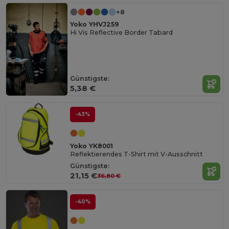
+8
Yoko YHVJ259
Hi Vis Reflective Border Tabard
Günstigste:
5,38 €
-43%
Yoko YK8001
Reflektierendes T-Shirt mit V-Ausschnitt
Günstigste:
21,15 €
36,80 €
-40%