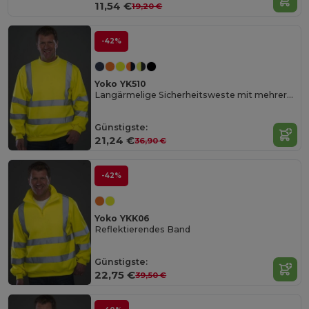
11,54 €
19,20 €
-42%
Yoko YK510
Langärmelige Sicherheitsweste mit mehreren Taschen
Günstigste:
21,24 €
36,90 €
-42%
Yoko YKK06
Reflektierendes Band
Günstigste:
22,75 €
39,50 €