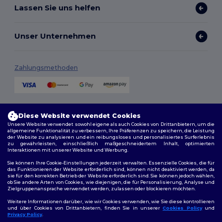
Lassen Sie uns helfen
Unser Unternehmen
Zahlungsmethoden
Versandmethoden
Diese Website verwendet Cookies
Unsere Website verwendet sowohl eigene als auch Cookies von Drittanbietern, um die
allgemeine Funktionalität zu verbessern, Ihre Präferenzen zu speichern, die Leistung
der Website zu analysieren und ein reibungsloses und personalisiertes Surferlebnis
zu gewährleisten, einschließlich maßgeschneidertem Inhalt, optimierten
Interaktionen mit unserer Website und Werbung.
Sie können Ihre Cookie-Einstellungen jederzeit verwalten. Essenzielle Cookies, die für
das Funktionieren der Website erforderlich sind, können nicht deaktiviert werden, da
sie für den korrekten Betrieb der Website erforderlich sind. Sie können jedoch wählen,
Folge uns
ob Sie andere Arten von Cookies, wie diejenigen, die für Personalisierung, Analyse und
Zielgruppenansprache verwendet werden, zulassen oder blockieren möchten.
Weitere Informationen darüber, wie wir Cookies verwenden, wie Sie diese kontrollieren
und über Cookies von Drittanbietern, finden Sie in unserer
Cookies Policy
und
Privacy Policy
.
2026. Alle Rechte vorbehalten