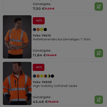
Günstigste:
7,30 €
11,20 €
-40%
Yoko YK410
Reflektierendes kurzärmeliges T-Shirt
Günstigste:
11,64 €
19,40 €
-42%
Yoko YKK09
High Visibility Softshell-Jacke
Günstigste:
43,46 €
75,50 €