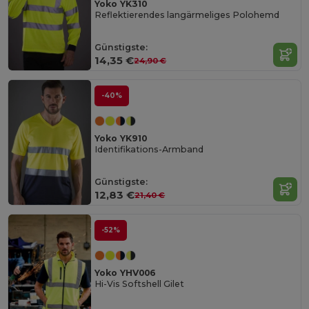
Yoko YK310
Reflektierendes langärmeliges Polohemd
Günstigste:
14,35 €
24,90 €
-40%
Yoko YK910
Identifikations-Armband
Günstigste:
12,83 €
21,40 €
-52%
Yoko YHV006
Hi-Vis Softshell Gilet