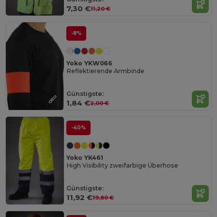
7,30 €
11,20 €
-8%
Yoko YKW066
Reflektierende Armbinde
Günstigste:
1,84 €
2,00 €
-40%
Yoko YK461
High Visibility zweifarbige Überhose
Günstigste:
11,92 €
19,80 €