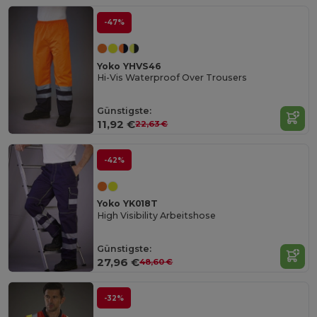
-47%
Yoko YHVS46
Hi-Vis Waterproof Over Trousers
Günstigste:
11,92 €
22,63 €
-42%
Yoko YK018T
High Visibility Arbeitshose
Günstigste:
27,96 €
48,60 €
-32%