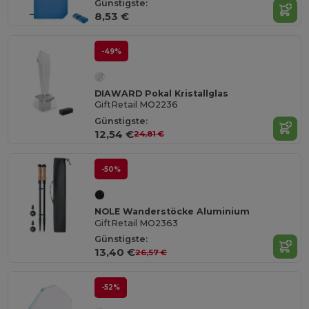
Günstigste:
8,53 €
-49%
DIAWARD Pokal Kristallglas
GiftRetail MO2236
Günstigste:
12,54 €
24,81 €
-50%
NOLE Wanderstöcke Aluminium
GiftRetail MO2363
Günstigste:
13,40 €
26,57 €
-52%