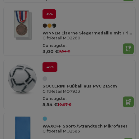
-15%
WINNER Eiserne Siegermedaille mit Trikolore-Band
GiftRetail MO2260
Günstigste:
3,00 €
3,54 €
-45%
SOCCERINI Fußball aus PVC 21.5cm
GiftRetail MO7933
Günstigste:
5,54 €
10,07 €
WAXOFF Sport-/Strandtuch Mikrofaser
GiftRetail MO2583