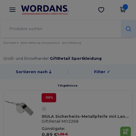
×
Wordans App
App holen
Bessere Preise in der App!
Startseite
Basic Kleidung | Accessoires
Sportkleidung
Groß- und Einzelhandel
GiftRetail Sportkleidung
Sortieren nach
Filter
✓
7 Ergebnisse.
-36%
XIULA Sicherheits-Metallpfeife mit Lanyard
GiftRetail MO2268
Günstigste:
0,89 €
1,38 €