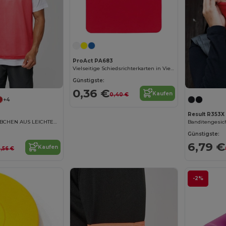
ProAct PA683
Vielseitige Schiedsrichterkarten in Vier Farben
Günstigste:
0,36 €
Kaufen
0,40 €
+4
Result R353X
MULTISPORT LEIBCHEN AUS LEICHTEM NETZGEWEBE
Banditengesic
Günstigste:
6,79 €
Kaufen
,56 €
-2%