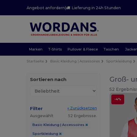
Angebot anfordern
|
Lieferung in 24h Stunden
Marken
T-Shirts
Pullover & Fleece
Taschen
Jacke
Startseite
Basic Kleidung | Accessoires
Sportkleidung
Groß- u
Sortieren nach
52 Ergebnis
-4%
Filter
« Zurücksetzen
Ausgewählt
52 Ergebnisse.
Basic Kleidung | Accessoires
Sportkleidung