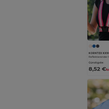
KORNTEX KX9
Reflektierender 
Günstigste:
8,52 €
11