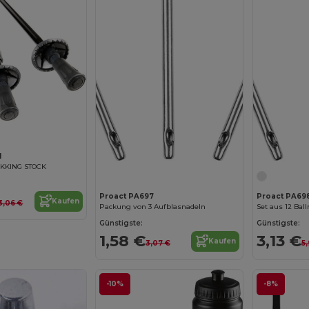
1
KKING STOCK
Proact PA697
Proact PA69
Kaufen
3,06 €
Packung von 3 Aufblasnadeln
Set aus 12 Bal
Günstigste:
Günstigste:
1,58 €
3,13 €
Kaufen
3,07 €
5
-10%
-8%