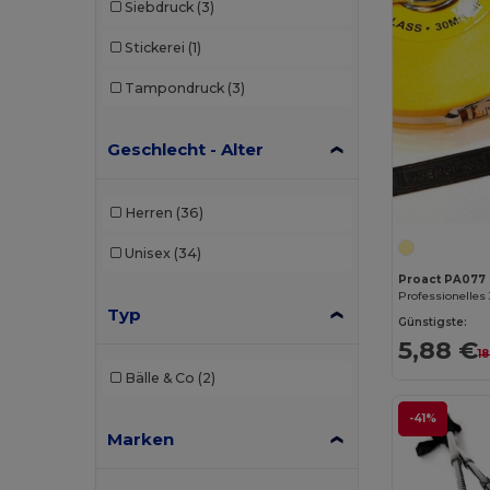
Siebdruck
(3)
Stickerei
(1)
Tampondruck
(3)
Geschlecht - Alter
Herren
(36)
Unisex
(34)
Proact PA077
Typ
Günstigste:
5,88 €
1
Bälle & Co
(2)
-41%
Marken