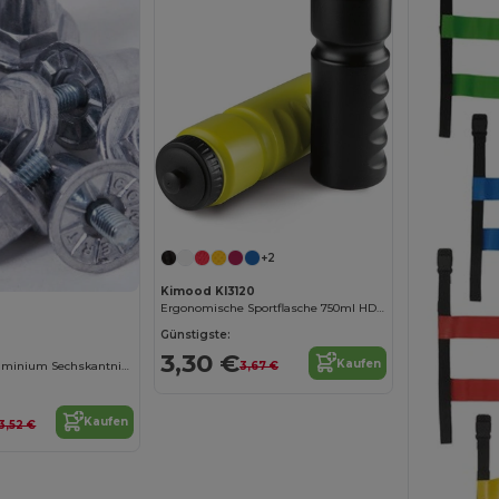
+2
Kimood KI3120
Ergonomische Sportflasche 750ml HDPE
Günstigste:
3,30 €
Kaufen
Hochwertige Aluminium Sechskantnieten
3,67 €
Kaufen
3,52 €