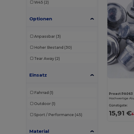
W45
(2)
Roly Sport
(1)
Optionen
Towel city
(2)
Valento
(7)
Anpassbar
(3)
Hoher Bestand
(30)
Tear Away
(2)
Einsatz
Fahrrad
(1)
Proact PA063
Outdoor
(1)
Günstigste:
15,91 €
5
Sport / Performance
(45)
Material