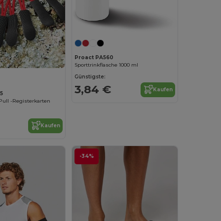
Proact PA560
Sporttrinkflasche 1000 ml
Günstigste:
3,84 €
Kaufen
5
Pull -Registerkarten
Kaufen
-34%