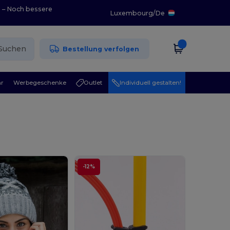
0 – Noch bessere
Luxembourg
/
De
Suchen
Bestellung verfolgen
r
Werbegeschenke
Outlet
Individuell gestalten!
-12%