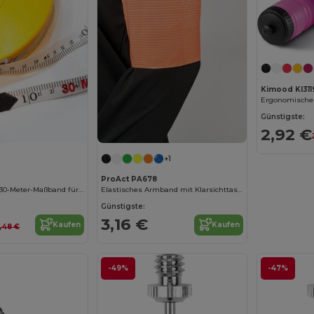
Kimood KI311
Günstigste:
2,92 €
+1
ProAct PA678
Professionelles 30-Meter-Maßband für Präzision
Elastisches Armband mit Klarsichttasche für Personalisierung
Günstigste:
3,16 €
Kaufen
Kaufen
8,48 €
-49%
-47%