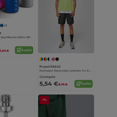
+2
9
Ergonomische Sportflasche 500ml BPA-frei
Kaufen
3,00 €
Proact PA042
Multisport Reversible Leibchen für Erwachsene und Kinder
Günstigste:
5,54 €
Kaufen
8,76 €
-1%