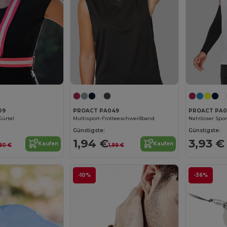
09
PROACT PA049
PROACT PA0
Gürtel
Multisport-Frotteeschweißband
Nahtloser Spor
Günstigste:
Günstigste:
1,94 €
3,93 €
Kaufen
Kaufen
,80 €
1,99 €
-10%
-36%