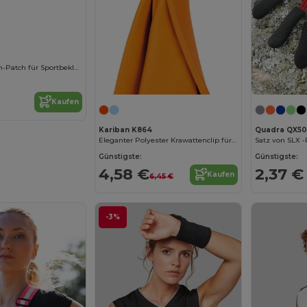
Vielseitiger Team-Patch für Sportbekleidung
Kaufen
Kariban K864
Quadra QX50
Eleganter Polyester Krawattenclip für Herren
Satz von SLX -
Günstigste:
Günstigste:
4,58 €
2,37 €
Kaufen
6,45 €
-3%