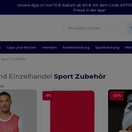
Unsere App ist live! 10 € Rabatt ab 80 € mit dem Code APP1
Preise in der App!
n
Caps und Mützen
Hemden
Arbeitskleidung
Sportkleidung
Meh
Sport Zubehör
nd Einzelhandel
Sport Zubehör
se.
-11%
-22%