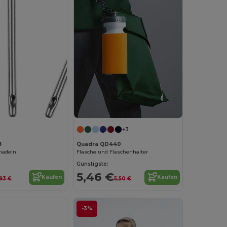
+3
8
Quadra QD440
lnadeln
Flasche und Flaschenhalter
Günstigste:
5,46 €
Kaufen
Kaufen
,93 €
5,50 €
-3%