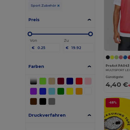
Sport Zubehör
Preis
Von
Zu
€
€
Farben
ProAct PA043
Günstigste:
4,40 €
4
-68%
Druckverfahren