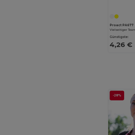
Proact PA677
Günstigste:
4,26 €
-28%