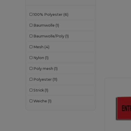
100% Polyester
(6)
Baumwolle
(1)
Baumwolle/Poly
(1)
Mesh
(4)
Nylon
(1)
Poly mesh
(1)
Polyester
(11)
Strick
(1)
Weiche
(1)