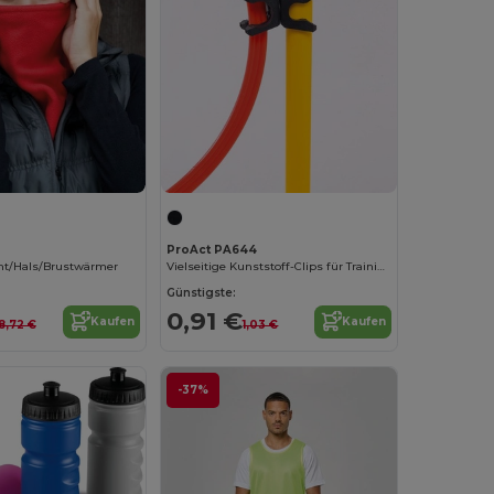
ProAct PA644
ht/Hals/Brustwärmer
Vielseitige Kunststoff-Clips für Trainingssets
Günstigste:
0,91 €
Kaufen
Kaufen
8,72 €
1,03 €
-37%