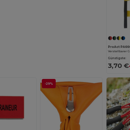
ProAct PA66
Günstigste:
3,70 €
-29%