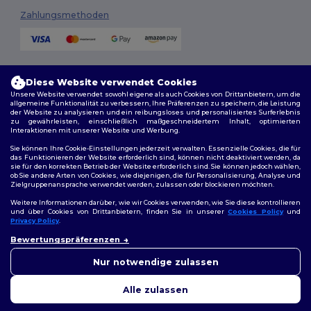
Zahlungsmethoden
Versandmethoden
Diese Website verwendet Cookies
Unsere Website verwendet sowohl eigene als auch Cookies von Drittanbietern, um die
allgemeine Funktionalität zu verbessern, Ihre Präferenzen zu speichern, die Leistung
der Website zu analysieren und ein reibungsloses und personalisiertes Surferlebnis
zu gewährleisten, einschließlich maßgeschneidertem Inhalt, optimierten
Interaktionen mit unserer Website und Werbung.
Sie können Ihre Cookie-Einstellungen jederzeit verwalten. Essenzielle Cookies, die für
das Funktionieren der Website erforderlich sind, können nicht deaktiviert werden, da
sie für den korrekten Betrieb der Website erforderlich sind. Sie können jedoch wählen,
Folge uns
ob Sie andere Arten von Cookies, wie diejenigen, die für Personalisierung, Analyse und
Zielgruppenansprache verwendet werden, zulassen oder blockieren möchten.
Weitere Informationen darüber, wie wir Cookies verwenden, wie Sie diese kontrollieren
und über Cookies von Drittanbietern, finden Sie in unserer
Cookies Policy
und
Privacy Policy
.
2026. Alle Rechte vorbehalten
👋
Hallo
Bewertungspräferenzen
Allgemeine Geschäftsbedingungen
|
Personalisierungsrichtlinien
|
Wenn Sie Fragen oder
Datenschutzbestimmungen
|
Cookie-Richtlinie
|
Site Map
Bedenken haben, können Sie
Nur notwendige zulassen
uns jederzeit kontaktieren.
Unser Chatbot ist hier, um
Alle zulassen
Ihnen zu helfen.