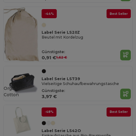
-44%
Best Seller
Label Serie LS20Z
Beutel mit Kordelzug
Günstigste:
0,91 €
1,62 €
Label Serie LS739
Vielseitige Schuhaufbewahrungstasche
Organic
Günstigste:
Cotton
3,97 €
-48%
Best Seller
Label Serie LS42O
Einkaufstasche aus Bio-Baumwolle