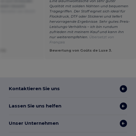
 gut zum Einkaufen
Eine Baumwolltasche von sehr guter
werem Gewicht
Qualität mit soliden Nähten und bequemen
Übersetzt von Dutch
Tragegriffen. Der Stoff eignet sich ideal für
Flockdruck, DTF oder Stickerei und liefert
hervorragende Ergebnisse. Sehr gutes Preis-
Leistungs-Verhältnis – ich bin rundum
zufrieden mit meinem Kauf und kann ihn
nur weiterempfehlen.
Übersetzt von
Français
t U.
Bewertung von Goûts de Luxe 3.
Kontaktieren Sie uns
Lassen Sie uns helfen
Unser Unternehmen