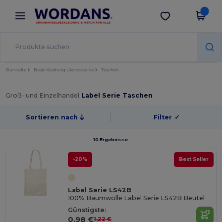
×
Wordans App
App holen
Bessere Preise in der App!
Startseite
Basic Kleidung | Accessoires
Taschen
Groß- und Einzelhandel
Label Serie Taschen
Sortieren nach
Filter
✓
10 Ergebnisse.
-20%
Best Seller
Label Serie LS42B
100% Baumwolle Label Serie LS42B Beutel
Günstigste:
0,98 €
1,22 €