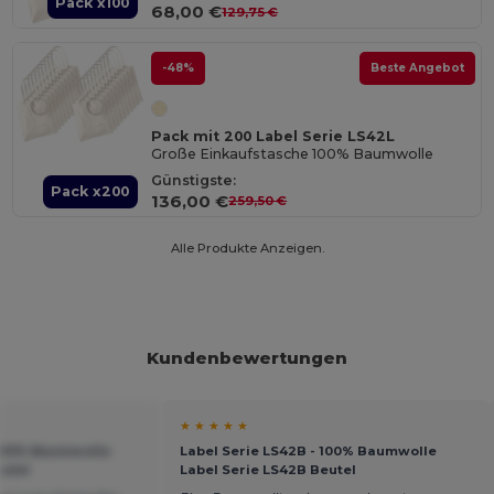
Pack x100
68,00 €
129,75 €
-48%
Beste Angebot
Pack mit 200 Label Serie LS42L
Große Einkaufstasche 100% Baumwolle
Günstigste:
Pack x200
136,00 €
259,50 €
Alle Produkte Anzeigen.
Kundenbewertungen
★ ★ ★ ★ ★
 100% Baumwolle
Label Serie LS42B - 100% Baumwolle
eutel
Label Serie LS42B Beutel