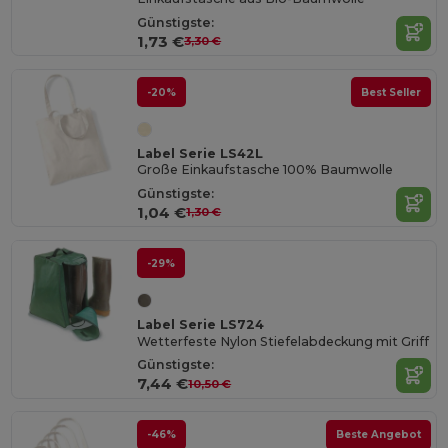
Günstigste:
1,73 €
3,30 €
-20%
Best Seller
Label Serie LS42L
Große Einkaufstasche 100% Baumwolle
Günstigste:
1,04 €
1,30 €
-29%
Label Serie LS724
Wetterfeste Nylon Stiefelabdeckung mit Griff
Günstigste:
7,44 €
10,50 €
-46%
Beste Angebot