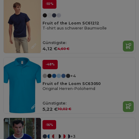
-10%
Fruit of the Loom SC61212
T-shirt aus schwerer Baumwolle
Günstigste:
4,12 €
4,60 €
-48%
+4
Fruit of the Loom SC63050
Original Herren-Polohemd
Günstigste:
5,22 €
10,02 €
-16%
+3