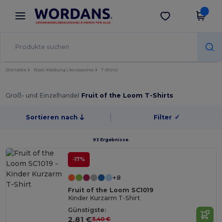
×
Wordans App
App holen
Bessere Preise in der App!
Startseite
Basic Kleidung | Accessoires
T-Shirts
Groß- und Einzelhandel
Fruit of the Loom T-Shirts
Sortieren nach
Filter
✓
93 Ergebnisse.
-17%
+8
Fruit of the Loom SC1019
Kinder Kurzarm T-Shirt
Günstigste:
2,81 €
3,40 €