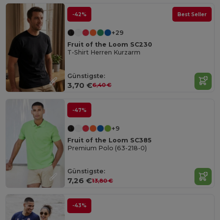
-42%
Best Seller
+29
Fruit of the Loom SC230
T-Shirt Herren Kurzarm
Günstigste:
3,70 €
6,40 €
-47%
+9
Fruit of the Loom SC385
Premium Polo (63-218-0)
Günstigste:
7,26 €
13,80 €
-43%