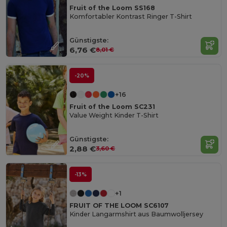
Fruit of the Loom SS168
Komfortabler Kontrast Ringer T-Shirt
Günstigste:
6,76 €
8,01 €
-20%
+16
Fruit of the Loom SC231
Value Weight Kinder T-Shirt
Günstigste:
2,88 €
3,60 €
-13%
+1
FRUIT OF THE LOOM SC6107
Kinder Langarmshirt aus Baumwolljersey