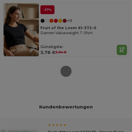
-37%
+11
Fruit of the Loom 61-372-0
Damen Valueweight T-Shirt
Günstigste:
3,76 €
5,94 €
Kundenbewertungen
★ ★ ★ ★ ★
048 - Screen Stars T-
Fruit of the Loom SC61430 - Herren Basic