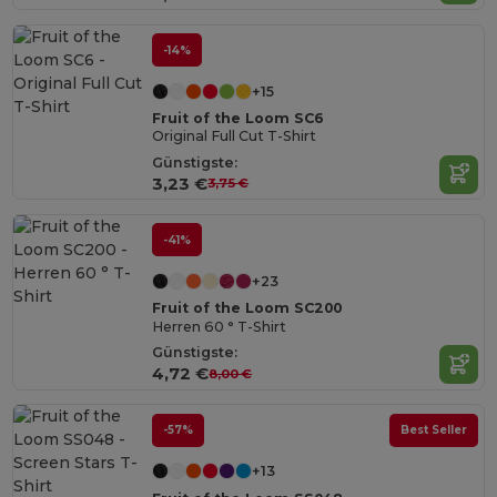
-14%
+15
Fruit of the Loom SC6
Original Full Cut T-Shirt
Günstigste:
3,23 €
3,75 €
-41%
+23
Fruit of the Loom SC200
Herren 60 ° T-Shirt
Günstigste:
4,72 €
8,00 €
-57%
Best Seller
+13