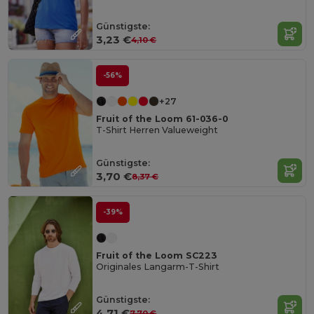
Günstigste:
3,23 €
4,10 €
-56%
+27
Fruit of the Loom 61-036-0
T-Shirt Herren Valueweight
Günstigste:
3,70 €
8,37 €
-39%
Fruit of the Loom SC223
Originales Langarm-T-Shirt
Günstigste:
4,71 €
7,70 €