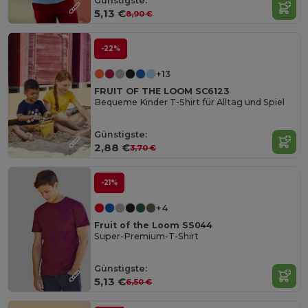
Günstigste:
5,13 €
8,90 €
-22%
+13
FRUIT OF THE LOOM SC6123
Bequeme Kinder T-Shirt für Alltag und Spiel
Günstigste:
2,88 €
3,70 €
-21%
+4
Fruit of the Loom SS044
Super-Premium-T-Shirt
Günstigste:
5,13 €
6,50 €