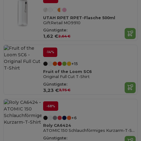
UTAH RPET RPET-Flasche 500ml
GiftRetail MO9910
Günstigste:
1,62 €
2,64 €
-14%
+15
Fruit of the Loom SC6
Original Full Cut T-Shirt
Günstigste:
3,23 €
3,75 €
-68%
+6
Roly CA6424
ATOMIC 150 Schlauchförmiges Kurzarm-T-Shirt
Günstigste: