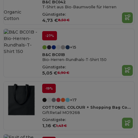
B&C BC042
T-Shirt aus Bio-Baumwolle für Herren
Organic
Günstigste:
Cotton
4,73 €
8,50 €
-27%
+15
B&C BC01B
Bio-Herren-Rundhals-T-Shirt 150
Günstigste:
5,05 €
6,90 €
-19%
+17
COTTONEL COLOUR + Shopping Bag Cotton 140g/m²
GiftRetail MO9268
Günstigste:
1,16 €
1,43 €