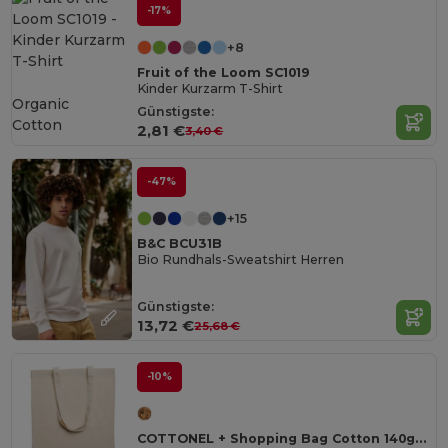
-17%
+8
Fruit of the Loom SC1019
Kinder Kurzarm T-Shirt
Organic
Günstigste:
Cotton
2,81 €
3,40 €
-47%
+15
B&C BCU31B
Bio Rundhals-Sweatshirt Herren
Günstigste:
13,72 €
25,68 €
-10%
COTTONEL + Shopping Bag Cotton 140g/m²