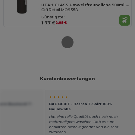
UTAH GLASS Umweltfreundliche 500ml Glasflasche mit Neoprenhülle
GiftRetail MO9358
Günstigste:
1,77 €
2,95 €
Kundenbewertungen
★ ★ ★ ★ ★
zarm Baumwoll T-
B&C BC01T - Herren T-Shirt 100%
Baumwolle
Hat eine tolle Qualität auch noch nach
mehrmaligem waschen. Hab es zum
beplotten bestellt gehabt und bin sehr
zufrieden.