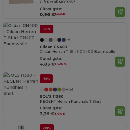
GiftRetail MO9267
Günstigste:
0,96 €
1,07 €
-57%
+5
Gildan GN400
Gildan Herren T-Shirt GN400 Baumwolle
Günstigste:
4,83 €
11,20 €
-14%
+44
SOL'S 11380
REGENT Herren Rundhals T Shirt
Günstigste:
3,39 €
3,94 €
-39%