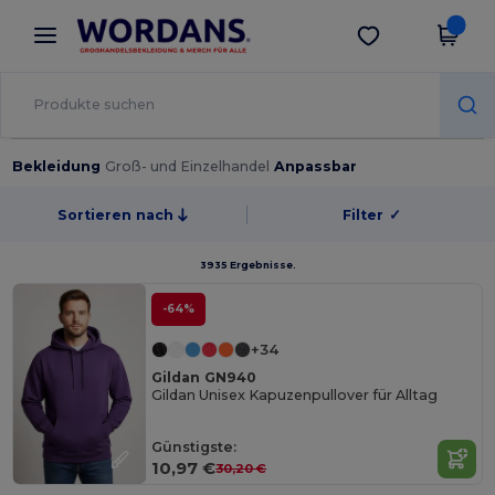
×
Wordans App
App holen
Bessere Preise in der App!
Bekleidung
Groß- und Einzelhandel
Anpassbar
Sortieren nach
Filter
✓
3935 Ergebnisse.
-64%
+34
Gildan GN940
Gildan Unisex Kapuzenpullover für Alltag
Günstigste:
10,97 €
30,20 €