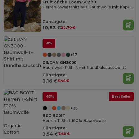
Fruit of the Loom SC270
Herren-Sweatshirt aus Baumwolle mit Kapuze
Günstigste:
10,83 €
22,70 €
-8%
+17
GILDAN GN3000
Baumwoll-T-Shirt mit Rundhalsausschnitt
Günstigste:
3,16 €
3,44 €
-53%
Best Seller
+35
B&C BC01T
Herren T-Shirt 100% Baumwolle
Organic
Günstigste:
Cotton
3,54 €
7,60 €