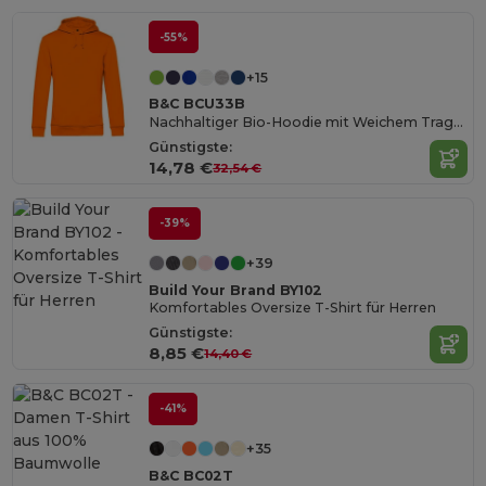
-55%
+15
B&C BCU33B
Nachhaltiger Bio-Hoodie mit Weichem Tragekomfort
Günstigste:
14,78 €
32,54 €
-39%
+39
Build Your Brand BY102
Komfortables Oversize T-Shirt für Herren
Günstigste:
8,85 €
14,40 €
-41%
+35
B&C BC02T