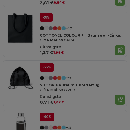
2,81 €
8,84 €
-31%
+17
COTTONEL COLOUR ++ Baumwoll-Einkaufstasche 180gr MO9846-
GiftRetail MO9846
Günstigste:
1,37 €
1,98 €
-33%
+9
SHOOP Beutel mit Kordelzug
GiftRetail MO7208
Günstigste:
0,71 €
1,07 €
-40%
+4