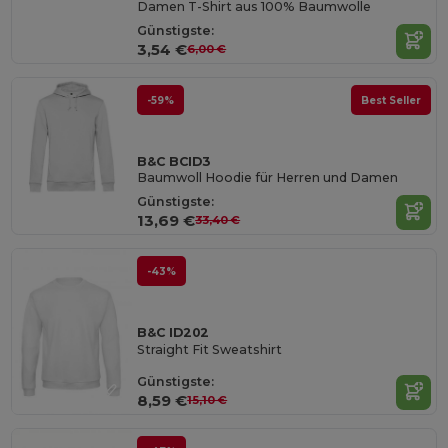
Damen T-Shirt aus 100% Baumwolle
Günstigste:
3,54 €
6,00 €
-59%
Best Seller
B&C BCID3
Baumwoll Hoodie für Herren und Damen
Günstigste:
13,69 €
33,40 €
-43%
B&C ID202
Straight Fit Sweatshirt
Günstigste:
8,59 €
15,10 €