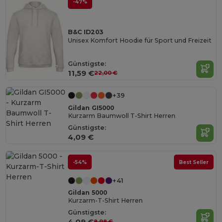
-47%
B&C ID203
Unisex Komfort Hoodie für Sport und Freizeit
Günstigste:
11,59 €
22,00 €
+39
Gildan GI5000
Kurzarm Baumwoll T-Shirt Herren
Günstigste:
4,09 €
-54%
Best Seller
+41
Gildan 5000
Kurzarm-T-Shirt Herren
Günstigste:
4,09 €
8,98 €