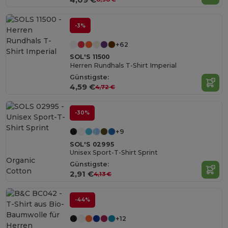
-3%
+62
SOL'S 11500
Herren Rundhals T-Shirt Imperial
Günstigste:
4,59 €
4,72 €
-30%
+9
SOL'S 02995
Unisex Sport-T-Shirt Sprint
Organic
Günstigste:
Cotton
2,91 €
4,13 €
-44%
+12