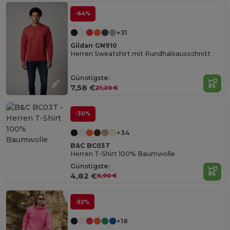
-64%
+31
Gildan GN910
Herren Sweatshirt mit Rundhalsausschnitt
Günstigste:
7,58 €
21,20 €
-30%
+34
B&C BC03T
Herren T-Shirt 100% Baumwolle
Günstigste:
4,82 €
6,90 €
-52%
+18