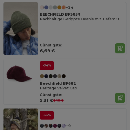
+24
BEECHFIELD BF385R
Nachhaltige Gerippte Beanie mit Tiefem Umschlag
Günstigste:
6,69 €
-34%
Beechfield BF682
Heritage Velvet Cap
Günstigste:
5,31 €
8,10 €
-33%
+9