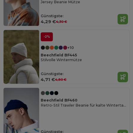
Jersey Beanie Mütze
Günstigste:
4,29 €
4,30 €
-2%
+10
Beechfield BF445
Stilvolle Wintermütze
Günstigste:
4,71 €
4,80 €
Beechfield BF460
Retro-Stil Trawler Beanie für kalte Wintertage
Günstigste: