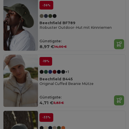
-36%
Beechfield BF789
Robuster Outdoor-Hut mit Kinnriemen
Günstigste:
8,97 €
14,00 €
-19%
+1
Beechfield B445
Original Cuffed Beanie Mütze
Günstigste:
4,71 €
5,83 €
-33%