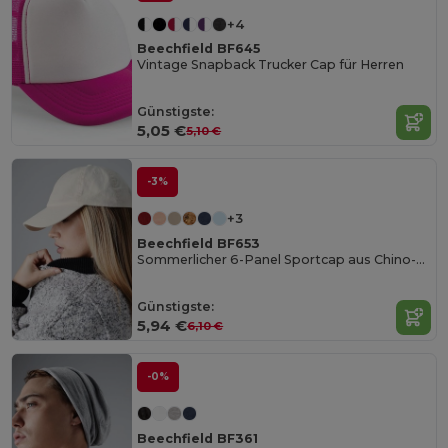
+4
Beechfield BF645
Vintage Snapback Trucker Cap für Herren
Günstigste:
5,05 €
5,10 €
-3%
+3
Beechfield BF653
Sommerlicher 6-Panel Sportcap aus Chino-Baumwolle
Günstigste:
5,94 €
6,10 €
-0%
Beechfield BF361