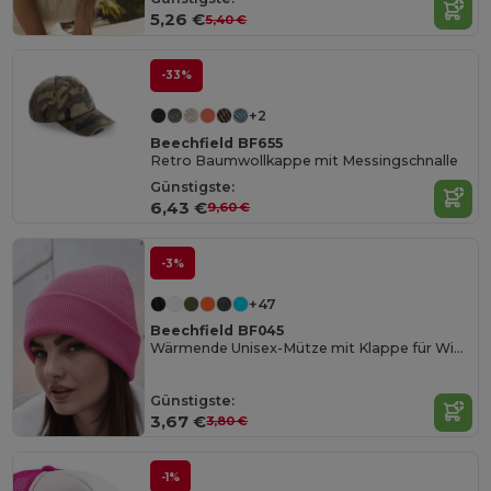
5,26 €
5,40 €
-33%
+2
Beechfield BF655
Retro Baumwollkappe mit Messingschnalle
Günstigste:
6,43 €
9,60 €
-3%
+47
Beechfield BF045
Wärmende Unisex-Mütze mit Klappe für Wintertage
Günstigste:
3,67 €
3,80 €
-1%