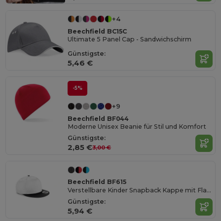
+4
Beechfield BC15C
Ultimate 5 Panel Cap - Sandwichschirm
Günstigste:
5,46 €
-5%
+9
Beechfield BF044
Moderne Unisex Beanie für Stil und Komfort
Günstigste:
2,85 €
3,00 €
Beechfield BF615
Verstellbare Kinder Snapback Kappe mit Flachem Schirm
Günstigste:
5,94 €