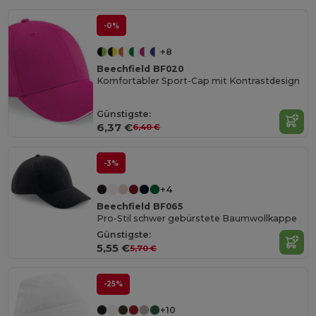
-0%
+8
Beechfield BF020
Komfortabler Sport-Cap mit Kontrastdesign
Günstigste:
6,37 €
6,40 €
-3%
+4
Beechfield BF065
Pro-Stil schwer gebürstete Baumwollkappe
Günstigste:
5,55 €
5,70 €
-25%
+10