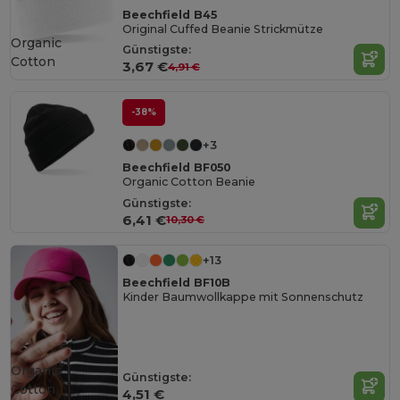
Beechfield B45
Original Cuffed Beanie Strickmütze
Organic
Günstigste:
Cotton
3,67 €
4,91 €
-38%
+3
Beechfield BF050
Organic Cotton Beanie
Günstigste:
6,41 €
10,30 €
+13
Beechfield BF10B
Kinder Baumwollkappe mit Sonnenschutz
Organic
Günstigste:
Cotton
4,51 €