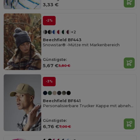
3,33 €
-2%
+2
Beechfield BF443
Snowstar® -Mütze mit Markenbereich
Günstigste:
5,67 €
5,80 €
-3%
Beechfield BF641
Personalisierbare Trucker Kappe mit abnehmbarem Patch
Günstigste:
6,76 €
7,00 €