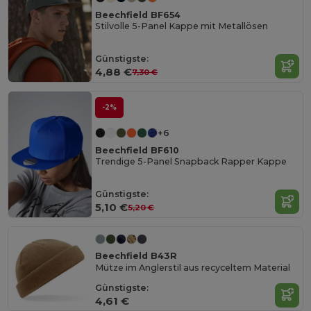
Beechfield BF654
Stilvolle 5-Panel Kappe mit Metallösen
Günstigste:
4,88 €
7,30 €
-2%
+6
Beechfield BF610
Trendige 5-Panel Snapback Rapper Kappe
Günstigste:
5,10 €
5,20 €
Beechfield B43R
Mütze im Anglerstil aus recyceltem Material
Günstigste:
4,61 €