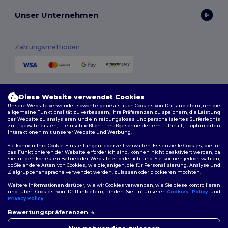
Unser Unternehmen
Zahlungsmethoden
Versandmethoden
Diese Website verwendet Cookies
Unsere Website verwendet sowohl eigene als auch Cookies von Drittanbietern, um die
allgemeine Funktionalität zu verbessern, Ihre Präferenzen zu speichern, die Leistung
der Website zu analysieren und ein reibungsloses und personalisiertes Surferlebnis
zu gewährleisten, einschließlich maßgeschneidertem Inhalt, optimierten
Interaktionen mit unserer Website und Werbung.
Sie können Ihre Cookie-Einstellungen jederzeit verwalten. Essenzielle Cookies, die für
das Funktionieren der Website erforderlich sind, können nicht deaktiviert werden, da
sie für den korrekten Betrieb der Website erforderlich sind. Sie können jedoch wählen,
Folge uns
ob Sie andere Arten von Cookies, wie diejenigen, die für Personalisierung, Analyse und
Zielgruppenansprache verwendet werden, zulassen oder blockieren möchten.
Weitere Informationen darüber, wie wir Cookies verwenden, wie Sie diese kontrollieren
und über Cookies von Drittanbietern, finden Sie in unserer
Cookies Policy
und
Privacy Policy
.
2026. Alle Rechte vorbehalten
👋
Hallo
Allgemeine Geschäftsbedingungen
|
Personalisierungsrichtlinien
|
Bewertungspräferenzen
Wenn Sie Fragen oder
Datenschutzbestimmungen
|
Cookie-Richtlinie
|
Site Map
Bedenken haben, können Sie