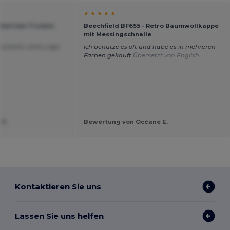
★ ★ ★ ★ ★
American Trucker
Beechfield BF655 - Retro Baumwollkappe
mit Messingschnalle
 schlicht, ohne Logo,
Ich benutze es oft und habe es in mehreren
Farben gekauft
Übersetzt von English
 K.
Bewertung von Océane E.
Kontaktieren Sie uns
Lassen Sie uns helfen