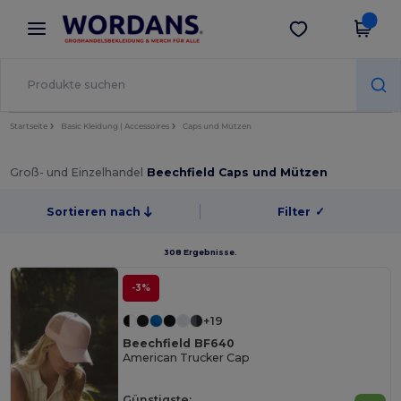
×
Wordans App
App holen
Bessere Preise in der App!
Startseite
Basic Kleidung | Accessoires
Caps und Mützen
Groß- und Einzelhandel
Beechfield Caps und Mützen
Sortieren nach
Filter
✓
308 Ergebnisse.
-3%
+19
Beechfield BF640
American Trucker Cap
Günstigste: