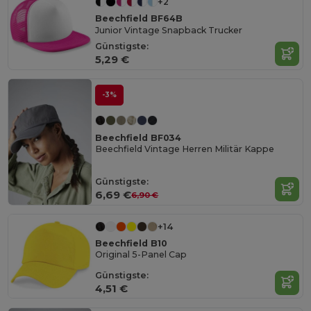
+2
Beechfield BF64B
Junior Vintage Snapback Trucker
Günstigste:
5,29 €
-3%
Beechfield BF034
Beechfield Vintage Herren Militär Kappe
Günstigste:
6,69 €
6,90 €
+14
Beechfield B10
Original 5-Panel Cap
Günstigste:
4,51 €