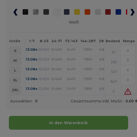
Weiß
1-7
8-23
24-71
72-143
144-287
288 +
Mehr
Größe
Bestand
Menge
+
13.08
12.02
10.46
9.41
7.85
6.80
€
€
€
€
€
€
S
67
+
13.08
12.02
10.46
9.41
7.85
6.80
€
€
€
€
€
€
M
256
+
13.08
12.02
10.46
9.41
7.85
6.80
€
€
€
€
€
€
L
147
+
13.08
12.02
10.46
9.41
7.85
6.80
€
€
€
€
€
€
XL
847
+
13.08
12.02
10.46
9.41
7.85
6.80
€
€
€
€
€
€
2XL
0
Auswahlen:
0
Gesamtsumme inkl. MwSt.:
0.00 
In den Warenkorb