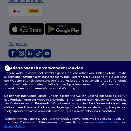
Versandmethoden
Folge uns
2026. Alle Rechte vorbehalten
Diese Website verwendet Cookies
Allgemeine Geschäftsbedingungen
|
Personalisierungsrichtlinien
|
Unsere Website verwendet sowohl eigene als auch Cookies von Drittanbietern, um die
Datenschutzbestimmungen
|
Cookie-Richtlinie
|
Site Map
allgemeine Funktionalität zu verbessern, Ihre Präferenzen zu speichern, die Leistung
der Website zu analysieren und ein reibungsloses und personalisiertes Surferlebnis
zu gewährleisten, einschließlich maßgeschneidertem Inhalt, optimierten
Interaktionen mit unserer Website und Werbung.
Sie können Ihre Cookie-Einstellungen jederzeit verwalten. Essenzielle Cookies, die für
das Funktionieren der Website erforderlich sind, können nicht deaktiviert werden, da
sie für den korrekten Betrieb der Website erforderlich sind. Sie können jedoch wählen,
ob Sie andere Arten von Cookies, wie diejenigen, die für Personalisierung, Analyse und
Zielgruppenansprache verwendet werden, zulassen oder blockieren möchten.
Weitere Informationen darüber, wie wir Cookies verwenden, wie Sie diese kontrollieren
und über Cookies von Drittanbietern, finden Sie in unserer
Cookies Policy
und
Privacy Policy
.