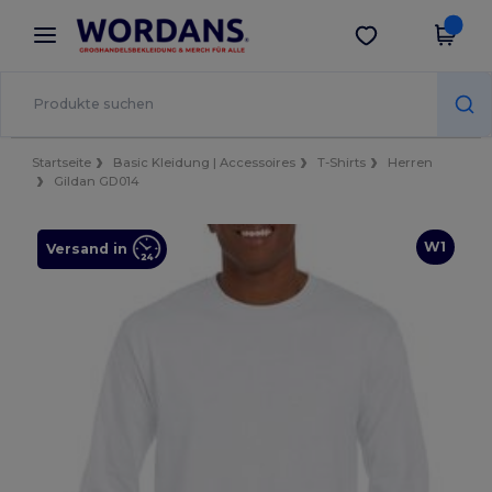
×
Wordans App
App holen
Bessere Preise in der App!
Startseite
Basic Kleidung | Accessoires
T-Shirts
Herren
Gildan GD014
W1
Versand in