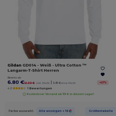
Gildan
GD014
- Weiß
- Ultra Cotton ™
Langarm-T-Shirt Herren
Bereits ab
6.80 €
|
-
43
%
12.00 €
inkl. MwSt
5.81 €
ohne MwSt
4.0
1 Bewertungen
Kostenloser Versand ab 119 € in diesem Lager!
Farbe auswahl:
Alle anzeigen
+ 16
Größentabelle