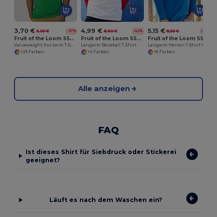
3,70 €
4,99 €
5,15 €
5,05 €
8,60 €
8,55 €
-27%
-42%
-40%
Fruit of the Loom SS030
Fruit of the Loom SS028
Fruit of the Loom SS032
Valueweight Kurzarm T-Shirt
Langarm Baseball T-Shirt
Langarm Herren-T-Shirt Valueweight
+25 Farben
+4 Farben
+6 Farben
Alle anzeigen
FAQ
Ist dieses Shirt für Siebdruck oder Stickerei
geeignet?
Läuft es nach dem Waschen ein?