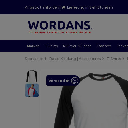
Angebot anfordern
|
Lieferung in 24h Stunden
Marken
T-Shirts
Pullover & Fleece
Taschen
Jacke
Startseite
Basic Kleidung | Accessoires
T-Shirts
Versand in