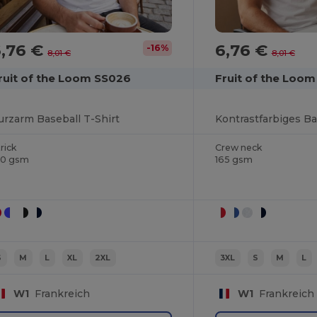
6,76 €
6,76 €
-16%
8,01 €
8,01 €
ruit of the Loom SS026
Fruit of the Loom
urzarm Baseball T-Shirt
rick
Crew neck
60 gsm
165 gsm
S
M
L
XL
2XL
3XL
S
M
L
W1
Frankreich
W1
Frankreich