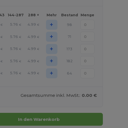
143
144-287
288 +
Mehr
Bestand
Menge
+
5.76
4.99
98
€
€
€
+
5.76
4.99
71
€
€
€
+
5.76
4.99
173
€
€
€
+
5.76
4.99
182
€
€
€
+
5.76
4.99
64
€
€
€
Gesamtsumme inkl. MwSt.:
0.00 €
In den Warenkorb