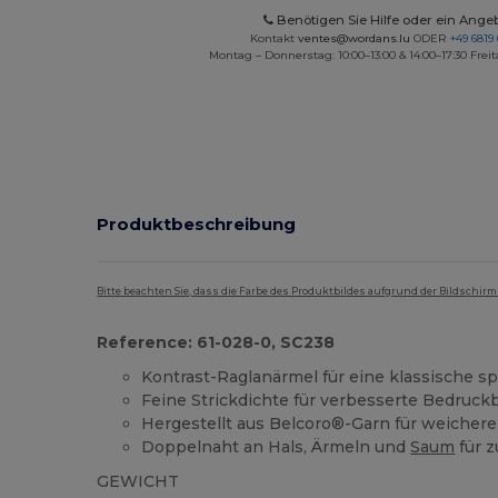
Benötigen Sie Hilfe oder ein Ange
Kontakt
ventes@wordans.lu
ODER
+49 6819 
Montag – Donnerstag: 10:00–13:00 & 14:00–17:30 Freit
Produktbeschreibung
Bitte beachten Sie, dass die Farbe des Produktbildes aufgrund der Bildschir
Reference: 61-028-0, SC238
Kontrast-Raglanärmel für eine klassische sp
Feine Strickdichte für verbesserte Bedruck
Hergestellt aus Belcoro®-Garn für weicheren
Doppelnaht an Hals, Ärmeln und
Saum
für z
GEWICHT