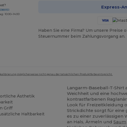
bot?
Express-A
6989151
ag: 10:00–14:00
Haben Sie eine Firma? Um unsere Preise o
Steuernummer beim Zahlungsvorgang an.
mkalibrierung möglicherweise nicht genau der tatsächlichen Produktfarbe entspricht.
Langarm-Baseball-T-Shirt 
Weichheit und eine hochwer
ortliche Ästhetik
kontrastfarbenen Raglanär
barkeit
Look für Freizeitkleidung o
 Griff
Strickdichte sorgt für eine
usätzliche Haltbarkeit
es zu einer zuverlässigen
an Hals, Ärmeln und
Saum