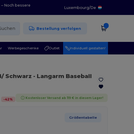
0 – Noch bessere
Luxembourg
/
De
Suchen
Bestellung verfolgen
r
Werbegeschenke
Outlet
Individuell gestalten!
ß/ Schwarz
- Langarm Baseball
Kostenloser Versand ab 119 € in diesem Lager!
-
42
%
Größentabelle