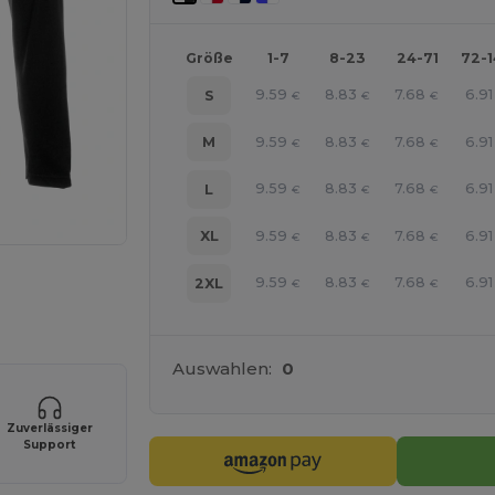
Größe
1-7
8-23
24-71
72-
9.59
8.83
7.68
6.91
S
€
€
€
9.59
8.83
7.68
6.91
M
€
€
€
9.59
8.83
7.68
6.91
L
€
€
€
9.59
8.83
7.68
6.91
XL
€
€
€
line HIER!
9.59
8.83
7.68
6.91
2XL
€
€
€
Auswahlen:
0
Zuverlässiger
Support