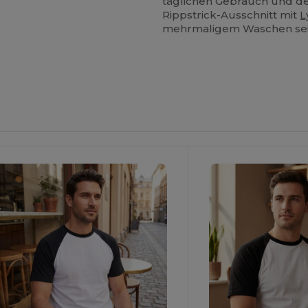
täglichen Gebrauch und de
Rippstrick-Ausschnitt mit
L
mehrmaligem Waschen sei
Jetzt
Jetzt
onfigurieren!
Konfigurieren!