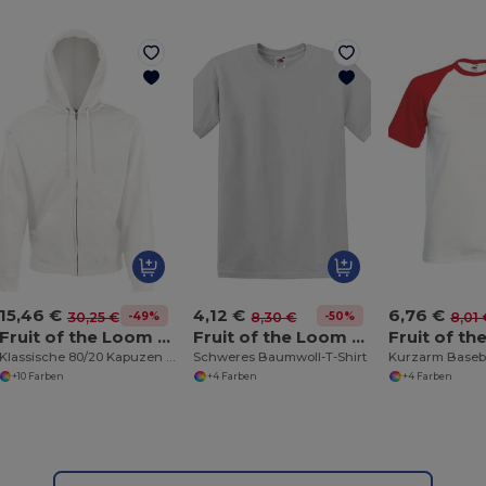
15,46 €
4,12 €
6,76 €
-49%
-50%
30,25 €
8,30 €
8,01 
Fruit of the Loom SS222
Fruit of the Loom SS008
Klassische 80/20 Kapuzen Sweatshirt Jacke Herren
Schweres Baumwoll-T-Shirt
Kurzarm Baseba
+10 Farben
+4 Farben
+4 Farben