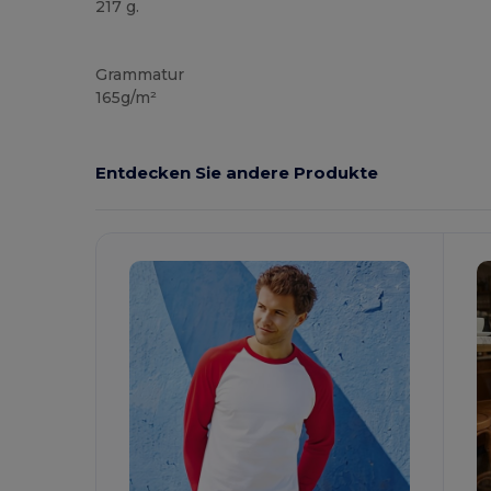
217 g.
Anpassbar
Grammatur
165g/m²
Entdecken Sie andere Produkte
Jetzt
Konfigurieren!
K