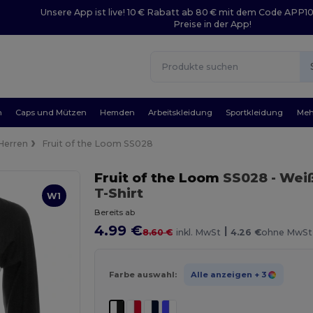
Unsere App ist live! 10 € Rabatt ab 80 € mit dem Code APP1
Preise in der App!
n
Caps und Mützen
Hemden
Arbeitskleidung
Sportkleidung
Meh
Herren
Fruit of the Loom SS028
Fruit of the Loom
SS028
- Wei
T-Shirt
W1
Bereits ab
4.99 €
|
8.60 €
inkl. MwSt
4.26 €
ohne MwSt
Farbe auswahl:
Alle anzeigen
+ 3