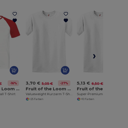
3,70 €
5,13 €
-16%
-27%
-21%
€
5,05 €
6,50 €
Fruit of the Loom SS026
Fruit of the Loom SS030
Fruit of the Loom SS044
ll T-Shirt
Valueweight Kurzarm T-Shirt
Super-Premium-T-Shirt
+25 Farben
+10 Farben