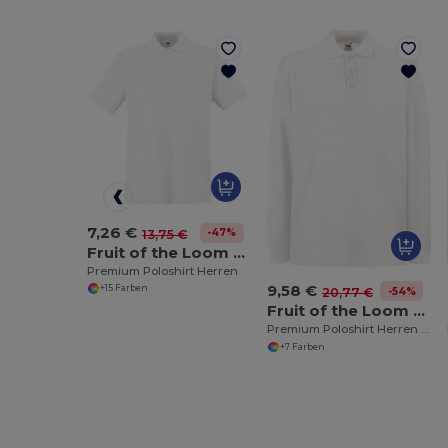
7,26 €
-47%
13,75 €
Fruit of the Loom SS255
Premium Poloshirt Herren
9,58 €
+15 Farben
-54%
20,77 €
Fruit of the Loom SS258
Premium Poloshirt Herren Langarm
+7 Farben