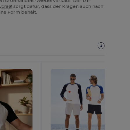
n Großhandels-Wiederverkauf. Der 1x1-
ycra®
sorgt dafür, dass der Kragen auch nach
ne Form behält.
Jetzt
Konfigurieren!