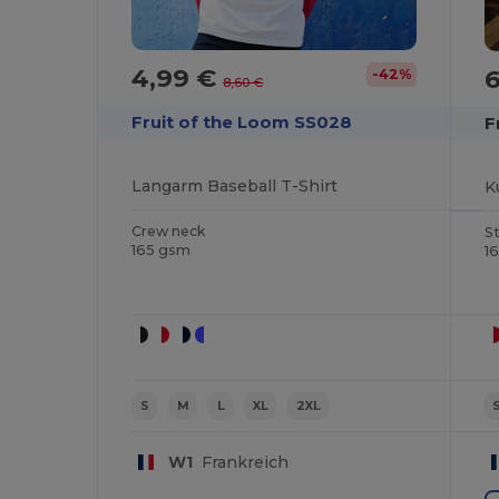
4,99 €
-42%
8,60 €
Fruit of the Loom SS028
F
Langarm Baseball T-Shirt
K
Crew neck
St
165 gsm
1
S
M
L
XL
2XL
W1
Frankreich