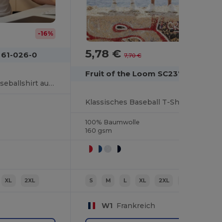
-16%
5,78 €
-25%
 61-026-0
7,70 €
Fruit of the Loom SC237
Kontrastfarbiges Baseballshirt aus Baumwolle
Klassisches Baseball T-Shirt aus Baumwolle
100% Baumwolle
160 gsm
XL
2XL
S
M
L
XL
2XL
3XL
W1
Frankreich