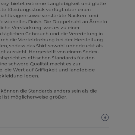
sey, bietet extreme Langlebigkeit und glatte
ste Kleidungsstück verfügt über einen
nahtkragen sowie verstärkte Nacken- und
ofessionelles Finish. Die Doppelnaht an Ärmeln
liche Verstärkung, was es zu einer
n täglichen Gebrauch und die Veredelung in
ch die Vierteldrehung bei der Herstellung
eden, sodass das Shirt sowohl unbedruckt als
egt aussieht. Hergestellt von einem Sedex-
 entspricht es ethischen Standards für den
eine schwere Qualität macht es zur
, die Wert auf Griffigkeit und langlebige
ekleidung legen.
können die Standards anders sein als die
el ist möglicherweise größer.
Jetzt
Konfigurieren!