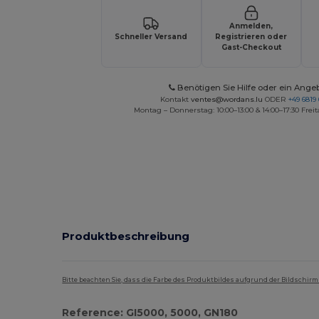
Anmelden,
Schneller Versand
Registrieren oder
Gast-Checkout
Benötigen Sie Hilfe oder ein Ange
Kontakt
ventes@wordans.lu
ODER
+49 6819 
Montag – Donnerstag: 10:00–13:00 & 14:00–17:30 Freit
Produktbeschreibung
Bitte beachten Sie, dass die Farbe des Produktbildes aufgrund der Bildschir
Reference: GI5000, 5000, GN180