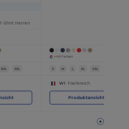
-Shirt Herren
+46 Farben
XXL
3XL
S
M
L
XL
2XL
3XL
W1
Frankreich
nsicht
Produktansicht