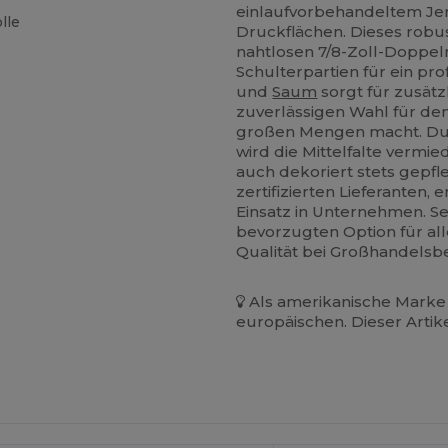
einlaufvorbehandeltem Jer
lle
Druckflächen. Dieses robu
nahtlosen 7/8-Zoll-Doppel
Schulterpartien für ein pr
und
Saum
sorgt für zusätz
zuverlässigen Wahl für de
großen Mengen macht. Dur
wird die Mittelfalte vermi
auch dekoriert stets gepfl
zertifizierten Lieferanten,
Einsatz in Unternehmen. S
bevorzugten Option für alle
Qualität bei Großhandelsb
Als amerikanische Marke 
europäischen. Dieser Artik
Jetzt
Jetzt
onfigurieren!
Konfigurieren!