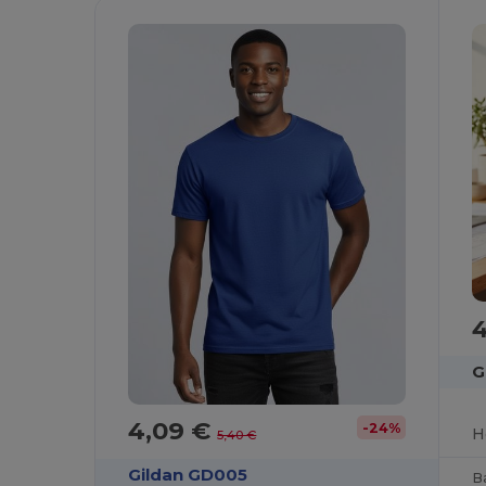
G
4,09 €
-24%
H
5,40 €
Gildan GD005
B