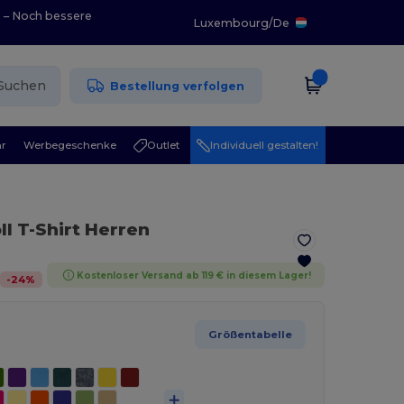
0 – Noch bessere
Luxembourg
/
De
Suchen
Bestellung verfolgen
r
Werbegeschenke
Outlet
Individuell gestalten!
l T-Shirt Herren
Kostenloser Versand ab 119 € in diesem Lager!
-
24
%
Größentabelle