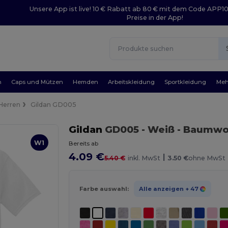
Unsere App ist live! 10 € Rabatt ab 80 € mit dem Code APP1
Preise in der App!
n
Caps und Mützen
Hemden
Arbeitskleidung
Sportkleidung
Meh
Herren
Gildan GD005
Gildan
GD005
- Weiß
- Baumwol
W1
Bereits ab
4.09 €
|
5.40 €
inkl. MwSt
3.50 €
ohne MwSt
Farbe auswahl:
Alle anzeigen
+ 47