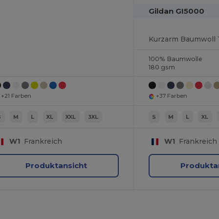
Gildan GI5000
Kurzarm Baumwoll T
100% Baumwolle
180 gsm
+21 Farben
+37 Farben
S
M
L
XL
XXL
3XL
S
M
L
XL
W1
Frankreich
W1
Frankreich
Produktansicht
Produkta