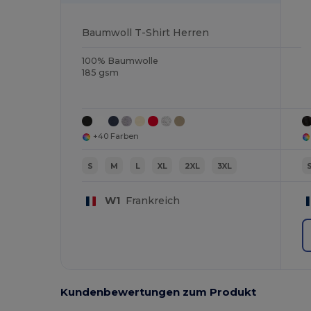
Baumwoll T-Shirt Herren
100% Baumwolle
185 gsm
+40 Farben
S
M
L
XL
2XL
3XL
W1
Frankreich
Kundenbewertungen zum Produkt