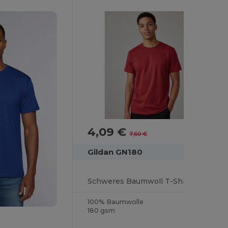
4,09 €
-46%
7,60 €
Gildan GN180
Schweres Baumwoll T-Shirt Herren
100% Baumwolle
180 gsm