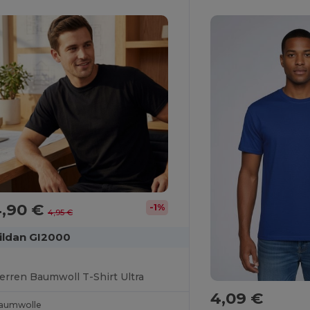
4,90 €
-1%
4,95 €
ildan GI2000
erren Baumwoll T-Shirt Ultra
4,09 €
aumwolle