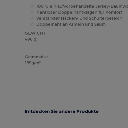
100 % einlaufvorbehandelte Jersey-Baumwo
Nahtloser Doppelnahtkragen für Komfort
Verstärkter Nacken- und Schulterbereich
Doppelnaht an Ärmeln und Saum
GEWICHT
498 g.
Anpassbar
Hoher Bestand
Grammatur
185g/m²
Entdecken Sie andere Produkte
Jetzt
Konfigurieren!
K